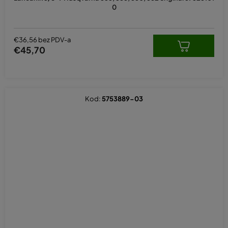
0
€36,56 bez PDV-a
€45,70
Kod:
5753889-03