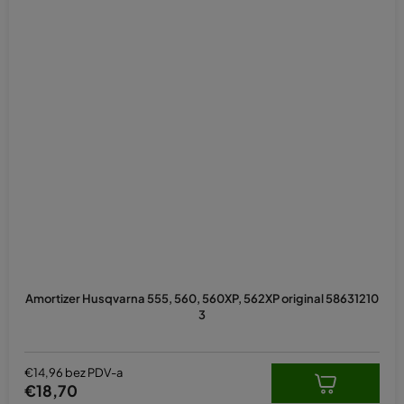
Amortizer Husqvarna 555, 560, 560XP, 562XP original 58631210
3
€14,96 bez PDV-a
€18,70