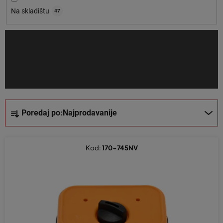
o
Na skladištu
47
i
z
v
o
d
a
S
Poredaj po:
Najprodavanije
o
r
t
Kod:
170-745NV
i
r
a
n
j
e