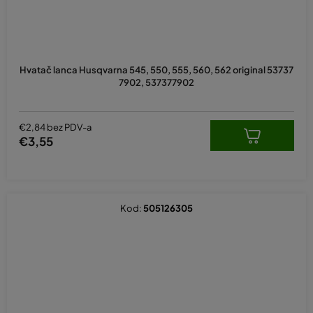
Hvatač lanca Husqvarna 545, 550, 555, 560, 562 original 53737
7902, 537377902
€2,84 bez PDV-a
€3,55
Kod:
505126305