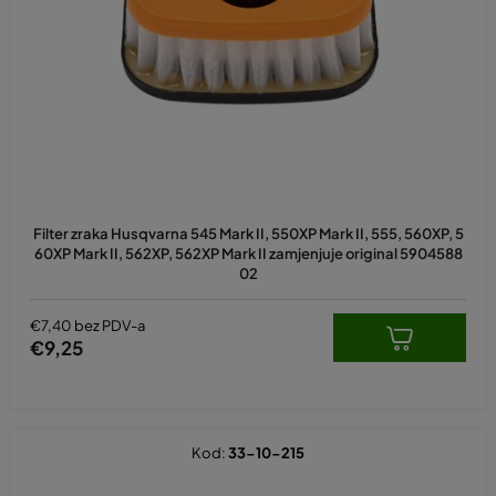
p
r
o
i
z
v
o
d
Filter zraka Husqvarna 545 Mark II, 550XP Mark II, 555, 560XP, 5
a
60XP Mark II, 562XP, 562XP Mark II zamjenjuje original 5904588
02
€7,40 bez PDV-a
€9,25
Kod:
33-10-215