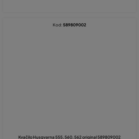
Kod:
589809002
Kvačilo Husqvarna 555, 560, 562 original 589809002