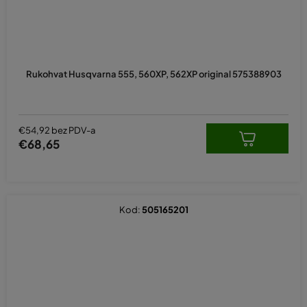
Rukohvat Husqvarna 555, 560XP, 562XP original 575388903
€54,92 bez PDV-a
€68,65
Kod:
505165201