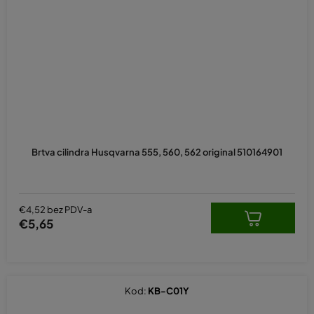
Brtva cilindra Husqvarna 555, 560, 562 original 510164901
€4,52 bez PDV-a
€5,65
Kod:
KB-C01Y