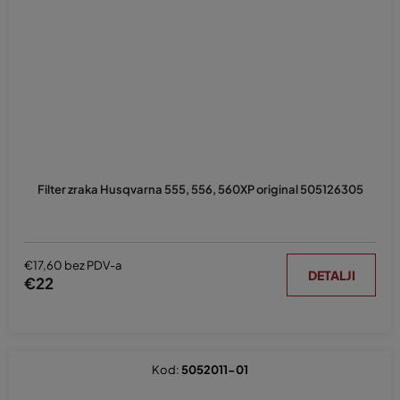
Filter zraka Husqvarna 555, 556, 560XP original 505126305
€17,60 bez PDV-a
DETALJI
€22
Kod:
5052011-01