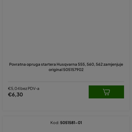
Povratna opruga startera Husqvarna 555, 560, 562 zamjenjuje
original 505157902
€5,04 bez PDV-a
€6,30
Kod:
5051581-01