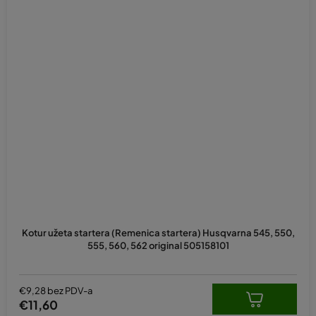
Kotur užeta startera (Remenica startera) Husqvarna 545, 550,
555, 560, 562 original 505158101
€9,28 bez PDV-a
€11,60