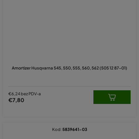
Amortizer Husqvarna 545, 550, 555, 560, 562 (505 12 87-01)
€6,24 bez PDV-a
€7,80
Kod:
5839641-03