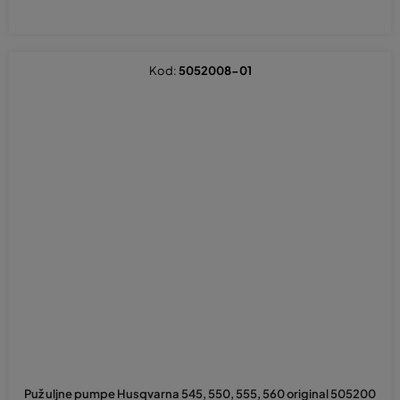
Kod:
5052008-01
Puž uljne pumpe Husqvarna 545, 550, 555, 560 original 505200