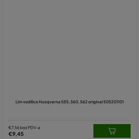
Lim vodilice Husqvarna 555, 560, 562 original 505201101
€7,56 bez PDV-a
€9,45