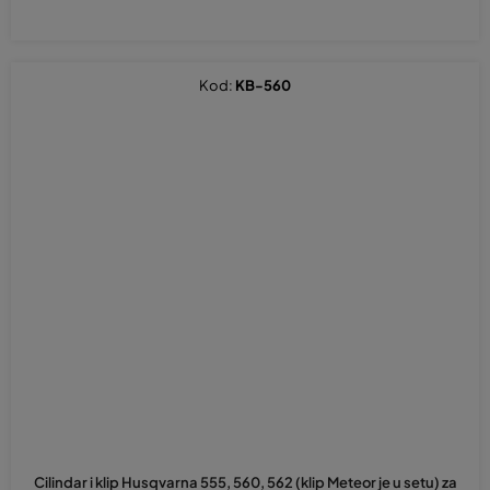
Kod:
KB-560
Cilindar i klip Husqvarna 555, 560, 562 (klip Meteor je u setu) za