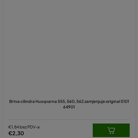
Brtva cilindra Husqvarna 555, 560, 562 zamjenjuje original 5101
64901
€1,84 bez PDV-a
€2,30