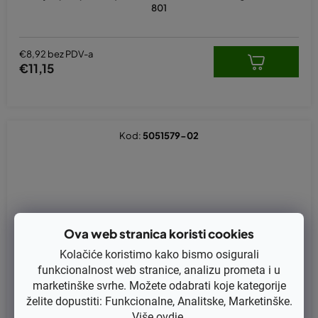
801
€8,92 bez PDV-a
€11,15
Kod:
5051579-02
Ova web stranica koristi cookies
Kolačiće koristimo kako bismo osigurali
funkcionalnost web stranice, analizu prometa i u
marketinške svrhe. Možete odabrati koje kategorije
želite dopustiti: Funkcionalne, Analitske, Marketinške.
Više
ovdje
.