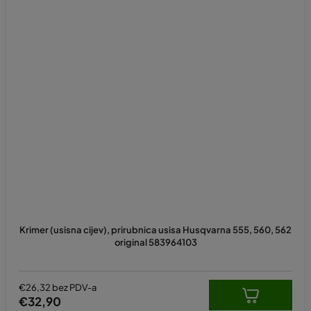
Krimer (usisna cijev), prirubnica usisa Husqvarna 555, 560, 562
original 583964103
€26,32 bez PDV-a
€32,90