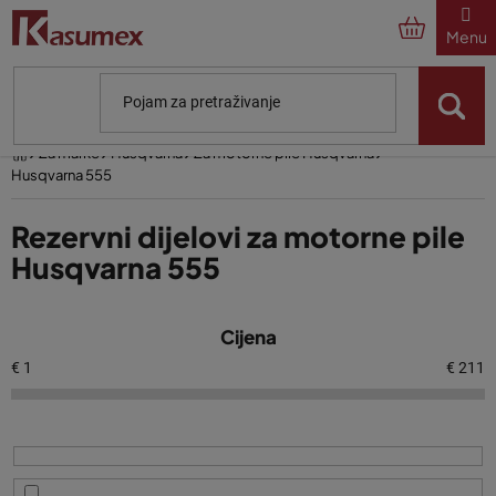
Preskoči
na
sadržaj
Početna
Za marke
Husqvarna
Za motorne pile Husqvarna
Husqvarna 555
Rezervni dijelovi za motorne pile
Husqvarna 555
P
Cijena
o
p
€
1
€
211
i
s
p
r