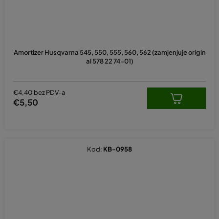
Amortizer Husqvarna 545, 550, 555, 560, 562 (zamjenjuje origin
al 578 22 74-01)
€4,40 bez PDV-a
€5,50
Kod:
KB-0958