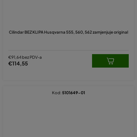
Cilindar BEZ KLIPA Husqvarna 555, 560, 562 zamjenjuje original
€91,64 bez PDV-a
€114,55
Kod:
5101649-01