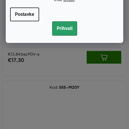
Postavke
Prihvati
Povratna opruga startera Husqvarna 555, 560, 562 original 505
157902, 598750301, 505157901
€13,84 bez PDV-a
€17,30
Kod:
555-M20Y