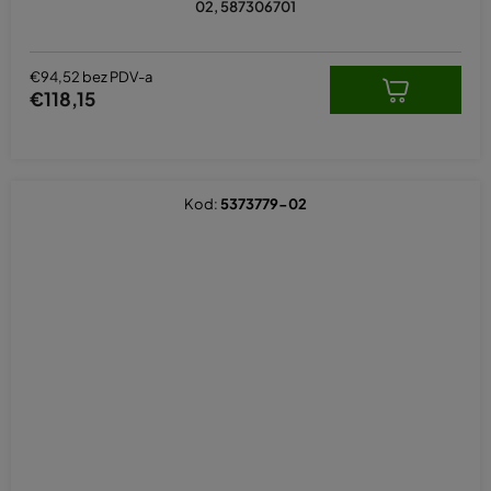
02, 587306701
€94,52 bez PDV-a
€118,15
Kod:
5373779-02