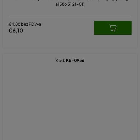
al 586 31 21-01)
€4,88 bez PDV-a
€6,10
Kod:
KB-0956