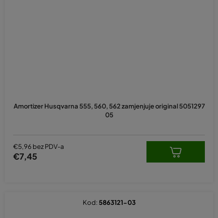
Amortizer Husqvarna 555, 560, 562 zamjenjuje original 5051297
05
€5,96 bez PDV-a
€7,45
Kod:
5863121-03