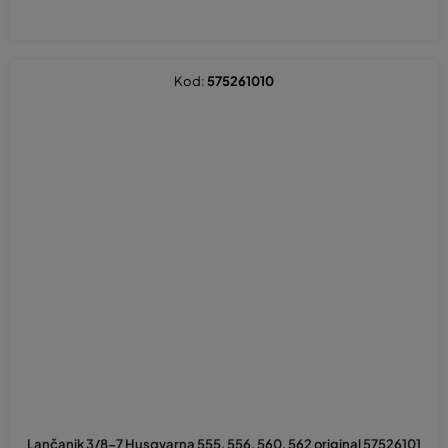
Kod:
575261010
Lančanik 3/8-7 Husqvarna 555, 556, 560, 562 original 57526101