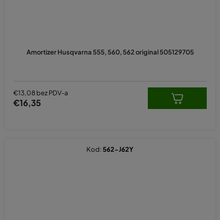
Amortizer Husqvarna 555, 560, 562 original 505129705
€13,08 bez PDV-a
€16,35
Kod:
562-J62Y