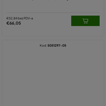
€52,84 bez PDV-a
€66,05
Kod:
5051297-05