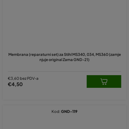
Membrana (reparaturni set) za Stihl MS340, 034, MS360 (zamje
njuje original Zama GND-21)
€3,60 bez PDV-a
€4,50
Kod:
GND-119