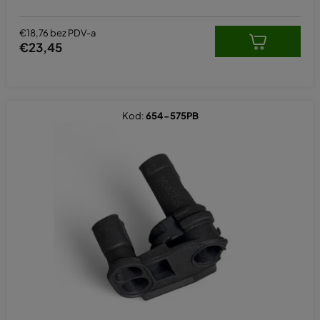
€18,76 bez PDV-a
€23,45
Kod:
654-575PB