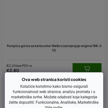
Pumpica goriva za karburator Walbro (zamjenjuje original 188-5
13)
€2,24 bez PDV-a
€2,80
Ova web stranica koristi cookies
Kolačiće koristimo kako bismo osigurali
funkcionalnost web stranice, analizu prometa i u
Kod:
W188-513
marketinške svrhe. Možete odabrati koje kategorije
želite dopustiti: Funkcionalne, Analitske, Marketinške.
Više
ovdje
.