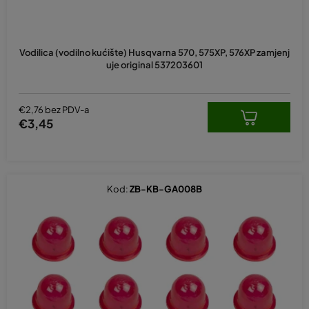
Vodilica (vodilno kućište) Husqvarna 570, 575XP, 576XP zamjenj
uje original 537203601
€2,76 bez PDV-a
€3,45
Kod:
ZB-KB-GA008B