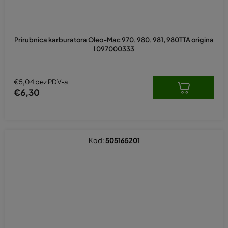
Prirubnica karburatora Oleo-Mac 970, 980, 981, 980TTA origina
l 097000333
€5,04 bez PDV-a
€6,30
Kod:
505165201