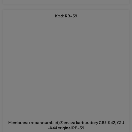
Kod:
RB-59
Membrana (reparaturni set) Zama za karburatory C1U-K42, C1U
-K44 original RB-59