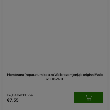
Membrana (reparaturni set) za Walbro zamjenjuje original Walb
ro K10-WTE
€6,04 bez PDV-a
€7,55