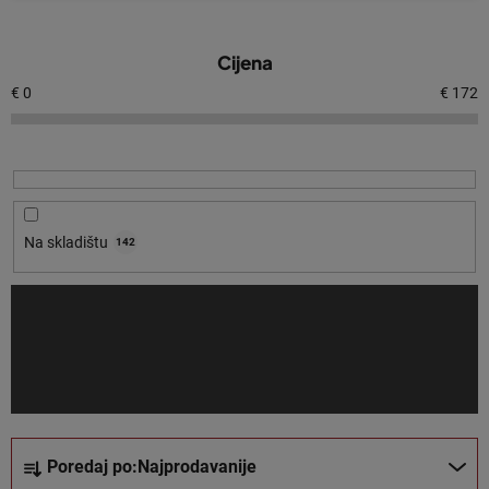
P
Cijena
o
p
€
0
€
172
i
s
p
r
o
Na skladištu
142
i
z
v
o
d
a
S
Poredaj po:
Najprodavanije
o