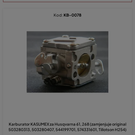
r
t
Kod:
KB-0078
i
r
a
n
j
e
p
r
o
i
z
v
o
d
Karburator KASUMEX za Husqvarna 61, 268 (zamjenjuje original
a
503280313, 503280407, 544199701, 574331601, Tillotson H254)