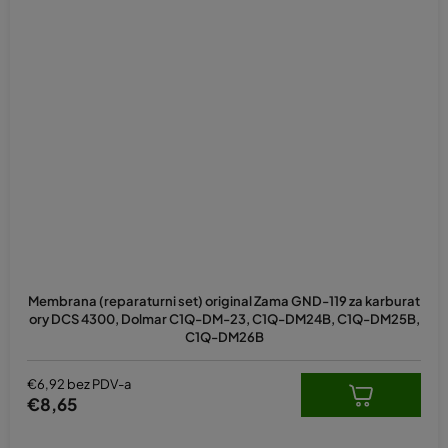
Membrana (reparaturni set) original Zama GND-119 za karburat
ory DCS 4300, Dolmar C1Q-DM-23, C1Q-DM24B, C1Q-DM25B,
C1Q-DM26B
€6,92 bez PDV-a
€8,65