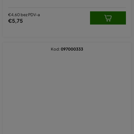
€4,60 bez PDV-a
€5,75
Kod:
097000333