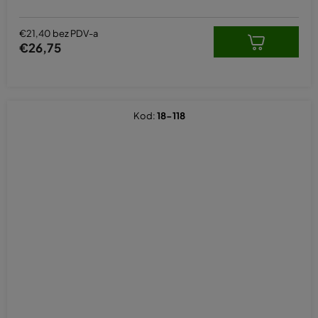
€21,40 bez PDV-a
€26,75
Kod:
18-118