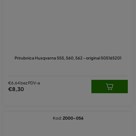
Prirubnica Husqvarna 555, 560, 562 - original 505165201
€6,64 bez PDV-a
€8,30
Kod:
Z000-056