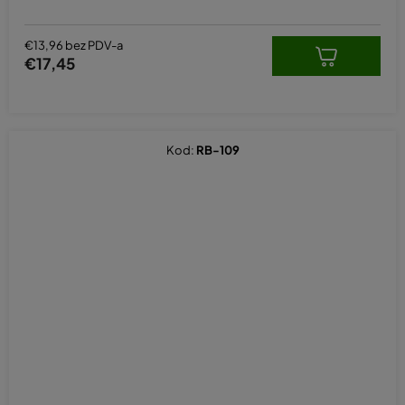
€13,96 bez PDV-a
€17,45
Kod:
RB-109