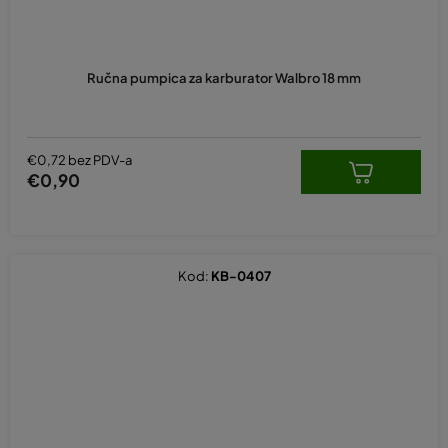
Ručna pumpica za karburator Walbro 18 mm
€0,72 bez PDV-a
€0,90
Kod:
KB-0407