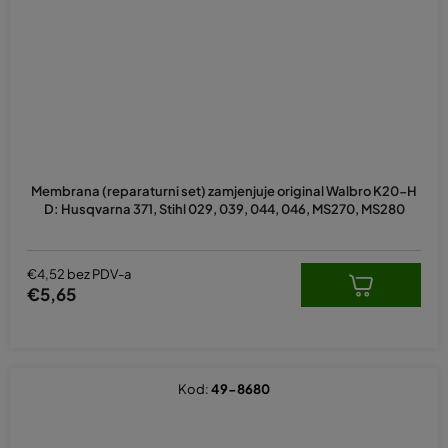
Membrana (reparaturni set) zamjenjuje original Walbro K20-H
D: Husqvarna 371, Stihl 029, 039, 044, 046, MS270, MS280
€4,52 bez PDV-a
€5,65
Kod:
49-8680