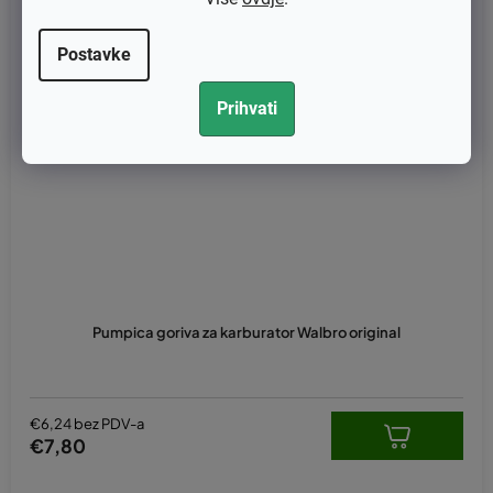
Postavke
Prihvati
Pumpica goriva za karburator Walbro original
€6,24 bez PDV-a
€7,80