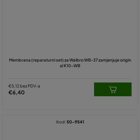
Membrana (reparaturni set) za Walbro WB-37 zamjenjuje origin
al K10-WB
€5,12 bez PDV-a
€6,40
Kod:
50-9541