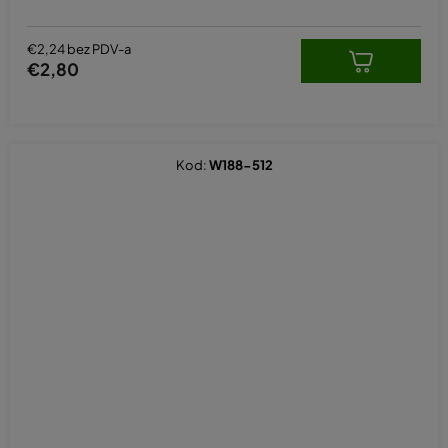
€2,24 bez PDV-a
€2,80
Kod:
W188-512