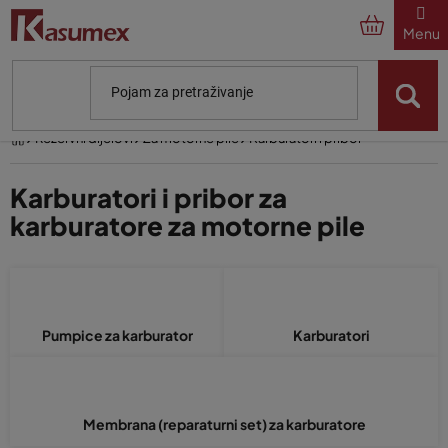
Preskoči
na
sadržaj
Početna
Rezervni dijelovi
Za motorne pile
Karburatori i pribor
Karburatori i pribor za
karburatore za motorne pile
Pumpice za karburator
Karburatori
Membrana (reparaturni set) za karburatore