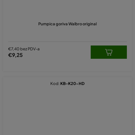
Pumpica goriva Walbro original
€7,40 bez PDV-a
€9,25
Kod:
KB-K20-HD