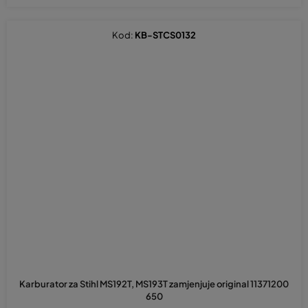
Kod:
KB-STCS0132
Karburator za Stihl MS192T, MS193T zamjenjuje original 11371200
650