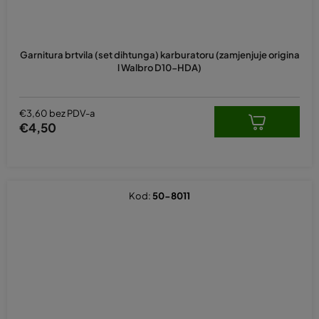
Garnitura brtvila (set dihtunga) karburatoru (zamjenjuje origina
l Walbro D10-HDA)
€3,60 bez PDV-a
€4,50
Kod:
50-8011