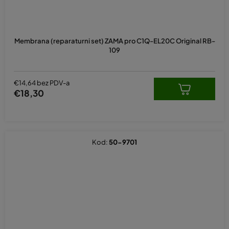
Membrana (reparaturni set) ZAMA pro C1Q-EL20C Original RB-
109
€14,64 bez PDV-a
€18,30
Kod:
50-9701