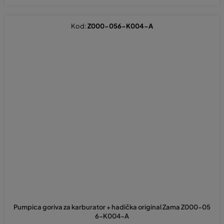
Kod:
Z000-056-K004-A
Pumpica goriva za karburator + hadička original Zama Z000-05
6-K004-A