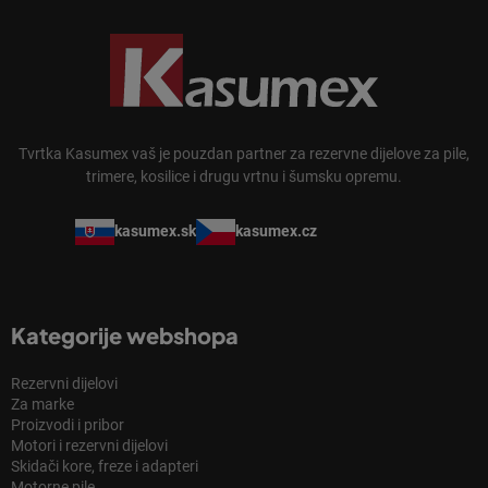
Tvrtka Kasumex vaš je pouzdan partner za rezervne dijelove za pile,
trimere, kosilice i drugu vrtnu i šumsku opremu.
kasumex.sk
kasumex.cz
Kategorije webshopa
Rezervni dijelovi
Za marke
Proizvodi i pribor
Motori i rezervni dijelovi
Skidači kore, freze i adapteri
Motorne pile