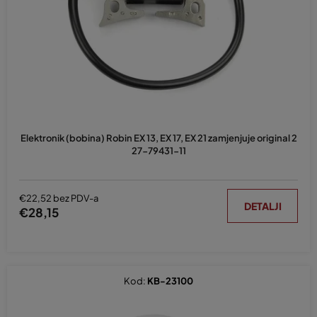
p
r
o
i
z
v
o
d
Elektronik (bobina) Robin EX 13, EX 17, EX 21 zamjenjuje original 2
a
27-79431-11
€22,52 bez PDV-a
DETALJI
€28,15
Kod:
KB-23100