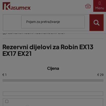
Preskoči
na
sadržaj
Početna
Za marke
Robin
Robin EX13 EX17 EX21
Rezervni dijelovi za Robin EX13
EX17 EX21
P
Cijena
o
p
€
1
€
29
i
s
p
r