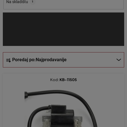
o
Na skladištu
1
i
z
v
o
d
a
S
Poredaj po:
Najprodavanije
o
r
t
Kod:
KB-11505
i
r
a
n
j
e