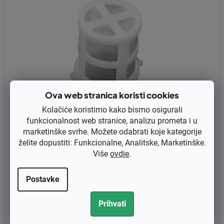
Ova web stranica koristi cookies
Kolačiće koristimo kako bismo osigurali
funkcionalnost web stranice, analizu prometa i u
marketinške svrhe. Možete odabrati koje kategorije
želite dopustiti: Funkcionalne, Analitske, Marketinške.
Više
ovdje
.
Filter zraka Robin EX17, EY15, EY20 zamjenjuje original X64-1360
0-10
Postavke
€1,36 bez PDV-a
Prihvati
€1,70