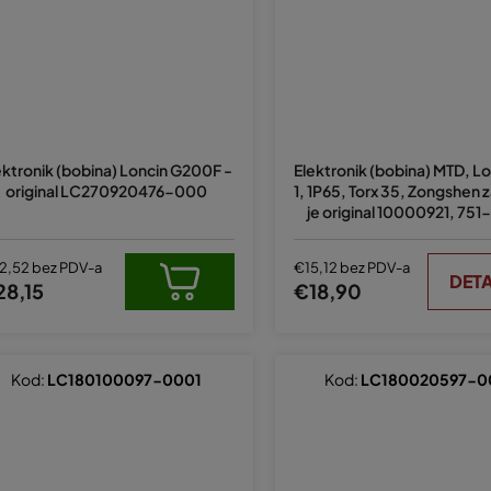
ektronik (bobina) Loncin G200F -
Elektronik (bobina) MTD, Lo
original LC270920476-000
1, 1P65, Torx 35, Zongshen 
je original 10000921, 751
2,52 bez PDV-a
€15,12 bez PDV-a
DETA
28,15
€18,90
Kod:
LC180100097-0001
Kod:
LC180020597-0