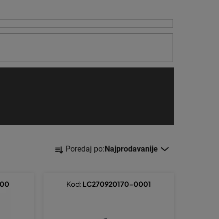
S
Poredaj po:
Najprodavanije
o
r
t
000
Kod:
LC270920170-0001
i
r