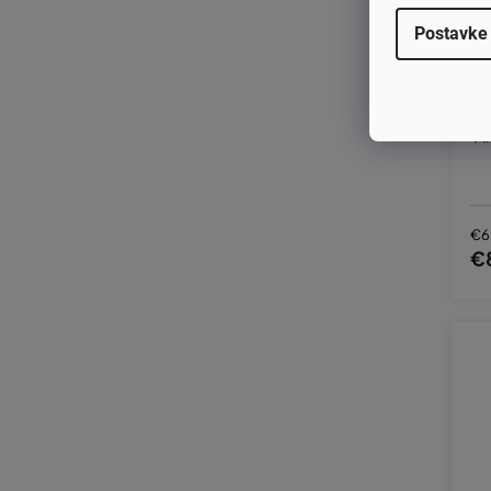
Postavke
Fi
€6
€