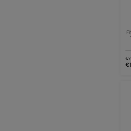
Fi
€9
€1