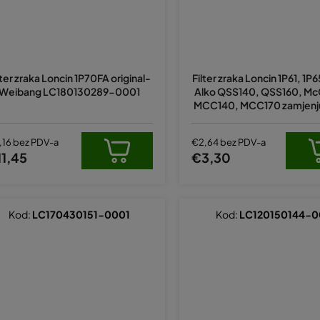
Prosječn
ocjena
lter zraka Loncin 1P70FA original-
Filter zraka Loncin 1P61, 1P
proizvod
Weibang LC180130289-0001
Alko QSS140, QSS160, Mc
je
MCC140, MCC170 zamjenjuj
5,0
nal L66150715, 18013017
od
5
,16 bez PDV-a
€2,64 bez PDV-a
zvjezdica
1,45
€3,30
Kod:
LC170430151-0001
Kod:
LC120150144-