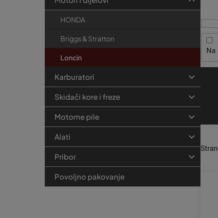
i
t
r
s
r
i
HONDA
p
j
a
r
e
Briggs & Stratton
k
Na 
o
a
Loncin
i
Karburatori
z
v
Skidači kore i freze
o
Motorne pile
d
a
Alati
Stra
Pribor
Povoljno pakovanje