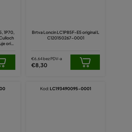
a
65, 1P70,
Brtva Loncin LC1P85F-E5 original L
a
Culloch
C120150267-0001
e origi
8-0001
€6,64 bez PDV-a
.
€8,30
000
Kod:
LC193490095-0001