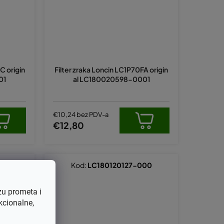
C origin
Filter zraka Loncin LC1P70FA origin
01
al LC180020598-0001
€10,24 bez PDV-a
€12,80
000
Kod:
LC180120127-000
zu prometa i
kcionalne,