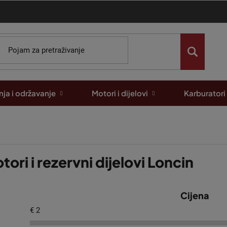
ja i održavanje
Motori i dijelovi
Karburatori
tori i rezervni dijelovi Loncin
Cijena
€
2