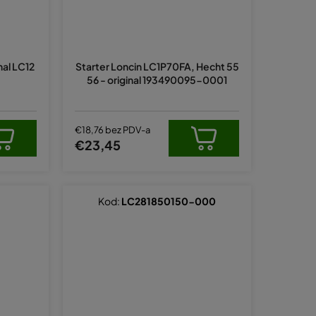
nal LC12
Starter Loncin LC1P70FA, Hecht 55
56 - original 193490095-0001
€18,76 bez PDV-a
€23,45
Kod:
LC281850150-000