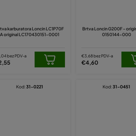
tva karburatora Loncin LC1P70F
Brtva Loncin G200F - origi
A original LC170430151-0001
0150144-000
,04 bez PDV-a
€3,68 bez PDV-a
2,55
€4,60
Kod:
31-0221
Kod:
31-0451