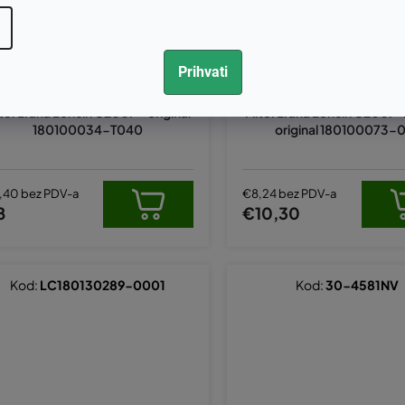
Prihvati
lter zraka Loncin G200F - original
Filter zraka Loncin G200F-
180100034-T040
original 180100073-
,40 bez PDV-a
€8,24 bez PDV-a
8
€10,30
Kod:
LC180130289-0001
Kod:
30-4581NV