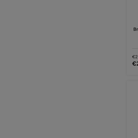
Br
€2
€