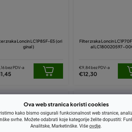
lter zraka Loncin LC1P85F-E5 (ori
Filter zraka Loncin LC1P70F
ginal )
al LC180020597-00
,16 bez PDV-a
€9,84 bez PDV-a
1,45
€12,30
Kod:
LC180100034-T040
Kod:
LC180100073-
Ova web stranica koristi cookies
ristimo kako bismo osigurali funkcionalnost web stranice, anali
nške svrhe. Možete odabrati koje kategorije želite dopustiti: Fun
Analitske, Marketinške. Više
ovdje
.