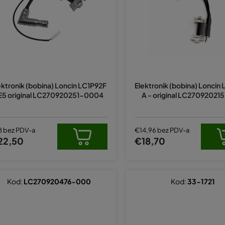
ektronik (bobina) Loncin LC1P92F
Elektronik (bobina) Loncin
E5 original LC270920251-0004
A - original LC2709202
8 bez PDV-a
€14,96 bez PDV-a
22,50
€18,70
Kod:
LC270920476-000
Kod:
33-1721