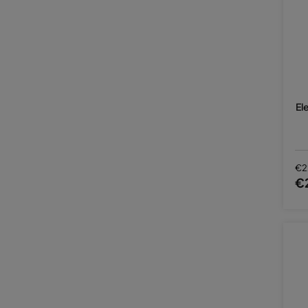
El
€2
€