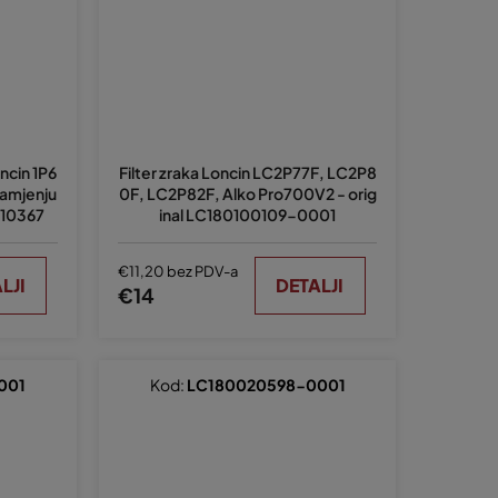
ncin 1P6
Filter zraka Loncin LC2P77F, LC2P8
zamjenju
0F, LC2P82F, Alko Pro700V2 - orig
-10367
inal LC180100109-0001
€11,20 bez PDV-a
LJI
DETALJI
€14
001
Kod:
LC180020598-0001