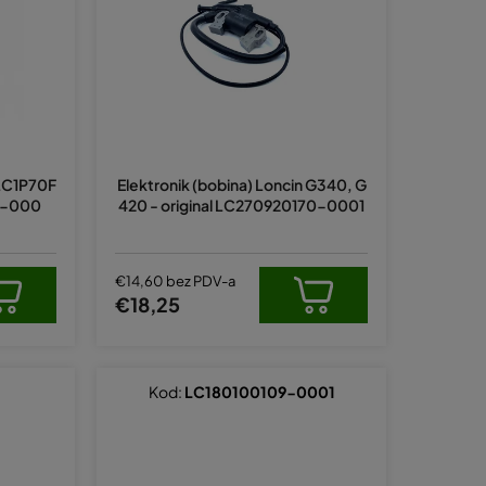
a
n
j
e
p
r
 LC1P70F
Elektronik (bobina) Loncin G340, G
o
15-000
420 - original LC270920170-0001
i
z
v
€14,60 bez PDV-a
€18,25
o
d
a
Kod:
LC180100109-0001