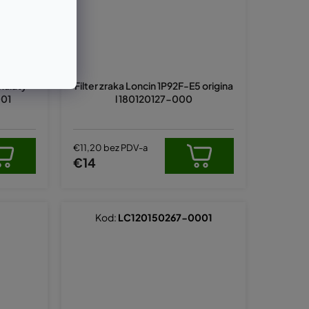
kulatý -
Filter zraka Loncin 1P92F-E5 origina
001
l 180120127-000
€11,20 bez PDV-a
€14
Kod:
LC120150267-0001