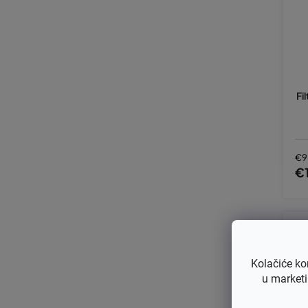
Fi
€9
€1
Kolačiće ko
u marketi