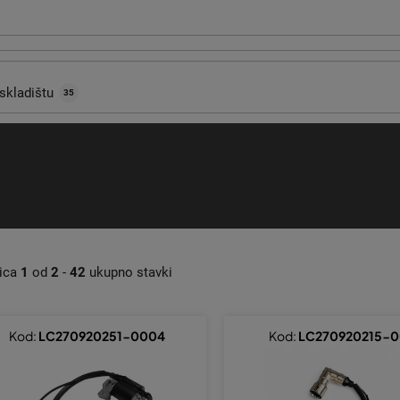
skladištu
35
nica
1
od
2
-
42
ukupno stavki
Kod:
LC270920251-0004
Kod:
LC270920215-