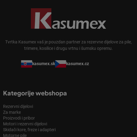
Tvrtka Kasumex vaš je pouzdan partner za rezervne dijelove za pile,
trimere, kosilice i drugu vrtnu i šumsku opremu.
kasumex.sk
kasumex.cz
Kategorije webshopa
Rezervni dijelovi
Za marke
Proizvodi i pribor
Motori i rezervni dijelovi
Skidači kore, freze i adapteri
Motorne pile