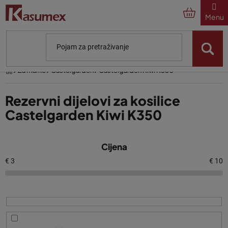
Preskoči
na
sadržaj
Početna
Za marke
Castelgarden
Castelgarden Kiwi K350
Rezervni dijelovi za kosilice
Castelgarden Kiwi K350
P
Cijena
o
p
€
3
€
10
i
s
p
r