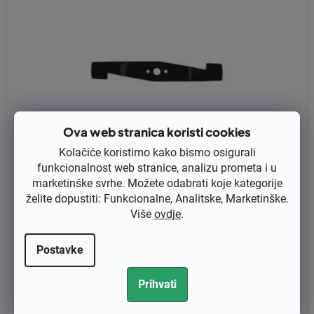
Ova web stranica koristi cookies
Kolačiće koristimo kako bismo osigurali
funkcionalnost web stranice, analizu prometa i u
marketinške svrhe. Možete odabrati koje kategorije
želite dopustiti: Funkcionalne, Analitske, Marketinške.
Više
ovdje
.
Nož 33cm Castelgarden Kiwi/K350-(81004116/0), Dolmar 664.
004.115, 664004115
Postavke
€7,40 bez PDV-a
Prihvati
€9,25