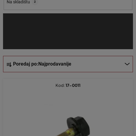
o
Na skladištu
2
i
z
v
o
d
a
S
Poredaj po:
Najprodavanije
o
r
t
Kod:
17-0011
i
r
a
n
j
e