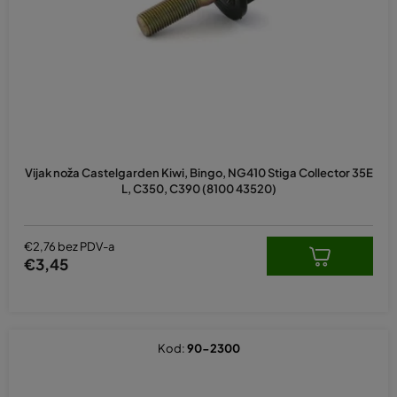
p
r
o
i
z
v
o
d
Vijak noža Castelgarden Kiwi, Bingo, NG410 Stiga Collector 35E
a
L, C350, C390 (8100 43520)
€2,76 bez PDV-a
€3,45
Kod:
90-2300