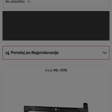
o
Na skladištu
1
i
z
v
o
d
a
S
Poredaj po:
Najprodavanije
o
r
t
Kod:
90-1770
i
r
a
n
j
e