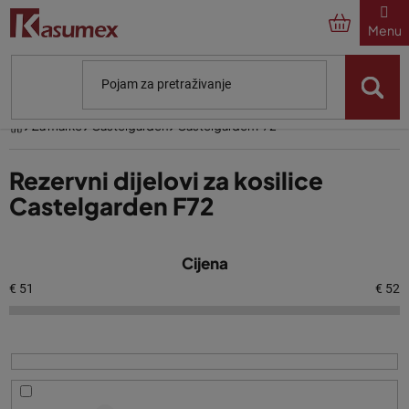
Preskoči
na
sadržaj
Početna
Za marke
Castelgarden
Castelgarden F72
Rezervni dijelovi za kosilice
Castelgarden F72
P
Cijena
o
p
€
51
€
52
i
s
p
r