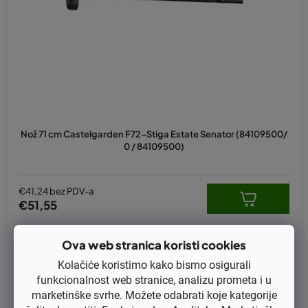
p
r
o
i
z
v
o
d
Nož 71 cm Castelgarden F72-Stiga Estate Senator (84109500/
a
0 / 84109500)
€41,24 bez PDV-a
€51,55
Ova web stranica koristi cookies
1
ukupno stavki
Kolačiće koristimo kako bismo osigurali
K
funkcionalnost web stranice, analizu prometa i u
o
marketinške svrhe. Možete odabrati koje kategorije
n