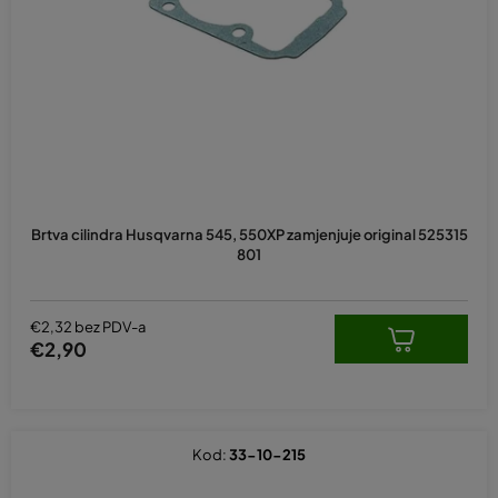
p
r
o
i
z
v
o
d
Brtva cilindra Husqvarna 545, 550XP zamjenjuje original 525315
a
801
€2,32 bez PDV-a
€2,90
Kod:
33-10-215