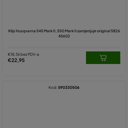
Klip Husqvarna 545 Mark II, 550 Mark II zamjenjuje original 5826
45602
€18,36 bez PDV-a
€22,95
Kod:
590330506