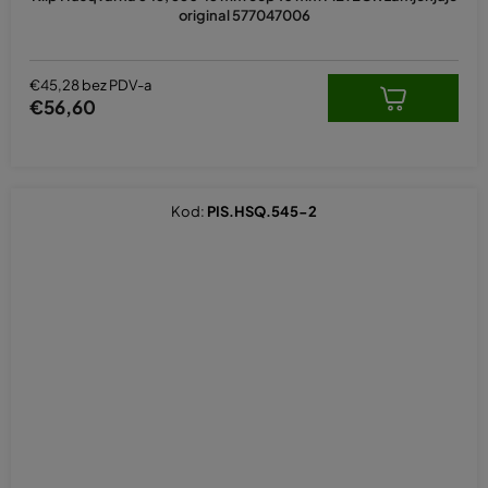
original 577047006
€45,28 bez PDV-a
€56,60
Kod:
PIS.HSQ.545-2