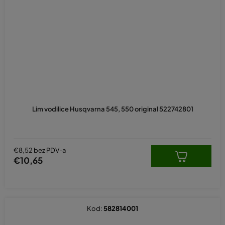
Lim vodilice Husqvarna 545, 550 original 522742801
€8,52 bez PDV-a
€10,65
Kod:
582814001