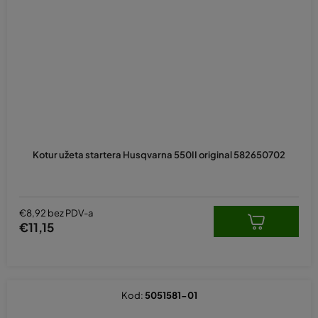
Kotur užeta startera Husqvarna 550II original 582650702
€8,92 bez PDV-a
€11,15
Kod:
5051581-01