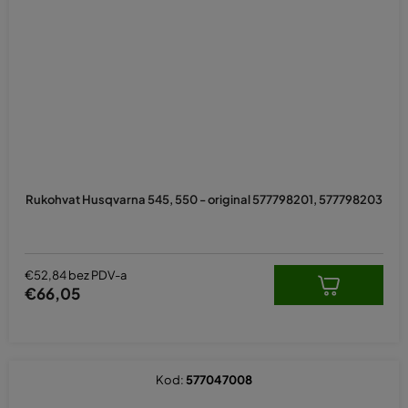
Rukohvat Husqvarna 545, 550 - original 577798201, 577798203
€52,84 bez PDV-a
€66,05
Kod:
577047008