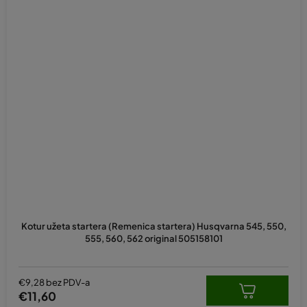
Kotur užeta startera (Remenica startera) Husqvarna 545, 550,
555, 560, 562 original 505158101
€9,28 bez PDV-a
€11,60