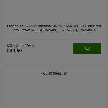
Lančanik 3,25-7T Husqvarna 545, 550, 555, 560, 562 Jonsered
2253, 2260 original 575261005, 575261001, 575261003
€32,40 bez PDV-a
€40,50
Kod:
5777982-01