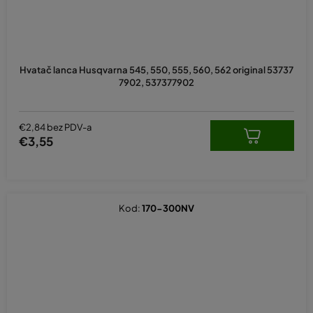
Hvatač lanca Husqvarna 545, 550, 555, 560, 562 original 53737
7902, 537377902
€2,84 bez PDV-a
€3,55
Kod:
170-300NV