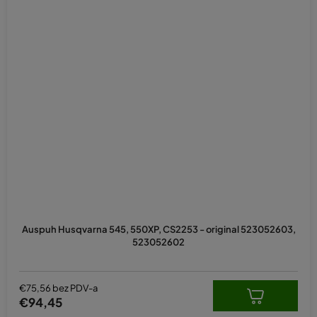
Auspuh Husqvarna 545, 550XP, CS2253 - original 523052603,
523052602
€75,56 bez PDV-a
€94,45