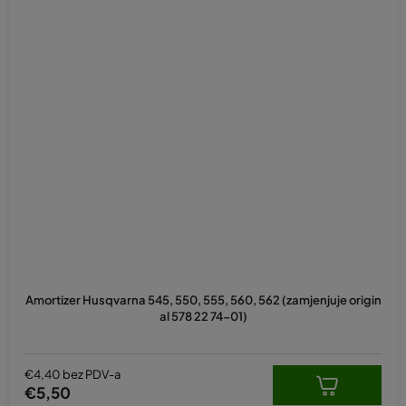
Amortizer Husqvarna 545, 550, 555, 560, 562 (zamjenjuje origin
al 578 22 74-01)
€4,40 bez PDV-a
€5,50