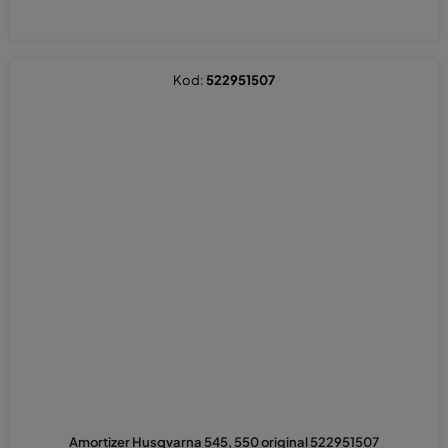
Kod:
522951507
Amortizer Husqvarna 545, 550 original 522951507