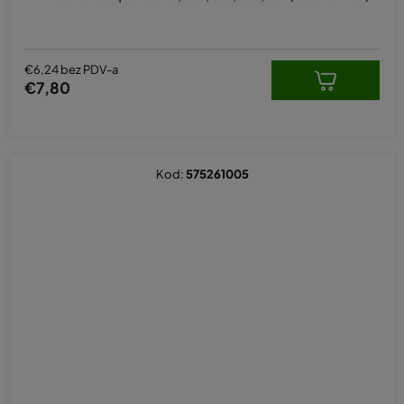
€6,24 bez PDV-a
€7,80
Kod:
575261005