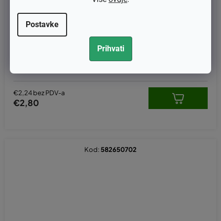
Postavke
Prihvati
Svornjak vodilice Husqvarna 545, 545II, 550XP, 550II, 555, 560
XP, Jonsered CS2253, CS2260 zamjenjuje original 505217301
€2,24 bez PDV-a
€2,80
Kod:
582650702