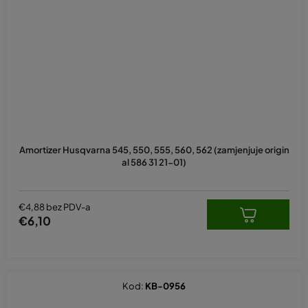
Amortizer Husqvarna 545, 550, 555, 560, 562 (zamjenjuje origin
al 586 31 21-01)
€4,88 bez PDV-a
€6,10
Kod:
KB-0956