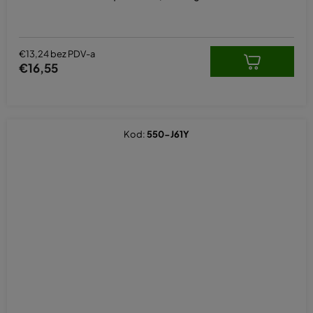
€13,24 bez PDV-a
€16,55
Kod:
550-J61Y