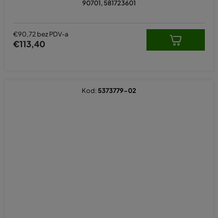
90701, 581723601
€90,72 bez PDV-a
€113,40
Kod:
5373779-02