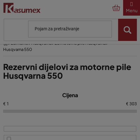
Preskoči
na
sadržaj
Početna
Za marke
Husqvarna
Za motorne pile Husqvarna
Husqvarna 550
Rezervni dijelovi za motorne pile
Husqvarna 550
P
Cijena
o
p
€
1
€
303
i
s
p
r