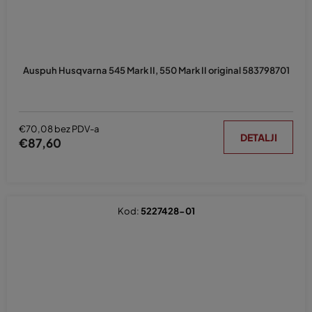
Auspuh Husqvarna 545 Mark II, 550 Mark II original 583798701
€70,08 bez PDV-a
DETALJI
€87,60
Kod:
5227428-01