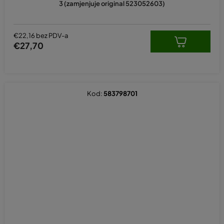
3 (zamjenjuje original 523052603)
€22,16 bez PDV-a
€27,70
Kod:
583798701