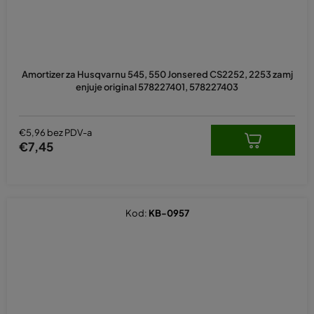
Amortizer za Husqvarnu 545, 550 Jonsered CS2252, 2253 zamj
enjuje original 578227401, 578227403
€5,96 bez PDV-a
€7,45
Kod:
KB-0957