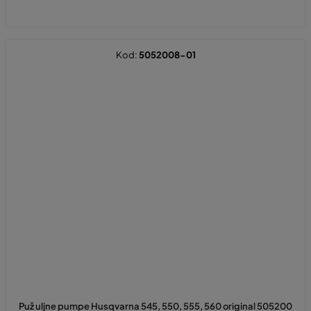
Kod:
5052008-01
Puž uljne pumpe Husqvarna 545, 550, 555, 560 original 505200