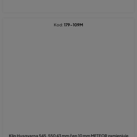
Kod:
179-109M
Klip Husqvarna 545, 550 43 mm čep 10 mm METEOR zamjenjuje