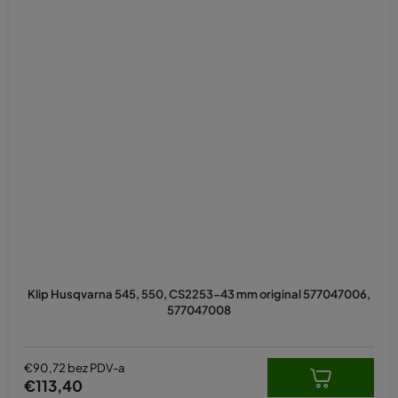
Klip Husqvarna 545, 550, CS2253-43 mm original 577047006,
577047008
€90,72 bez PDV-a
€113,40