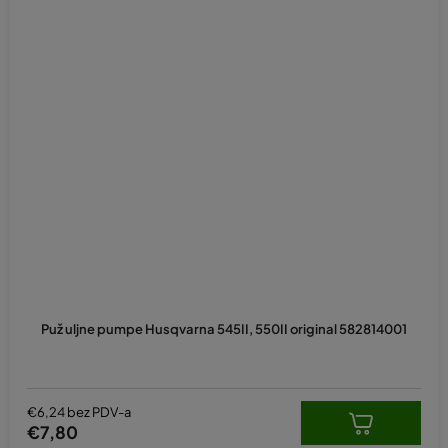
Puž uljne pumpe Husqvarna 545II, 550II original 582814001
€6,24 bez PDV-a
€7,80