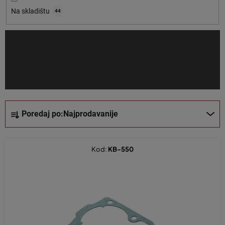
o
Na skladištu
44
i
z
v
o
d
a
S
Poredaj po:
Najprodavanije
o
r
t
Kod:
KB-550
i
r
a
n
j
e