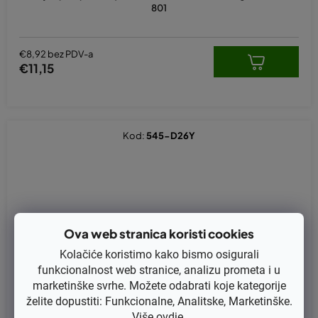
801
€8,92 bez PDV-a
€11,15
Kod:
545-D26Y
Ova web stranica koristi cookies
Kolačiće koristimo kako bismo osigurali
funkcionalnost web stranice, analizu prometa i u
marketinške svrhe. Možete odabrati koje kategorije
želite dopustiti: Funkcionalne, Analitske, Marketinške.
Više
ovdje
.