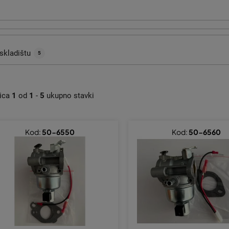
skladištu
5
nica
1
od
1
-
5
ukupno stavki
Kod:
50-6550
Kod:
50-6560