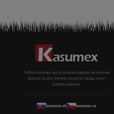
P
o
d
n
o
ž
Tvrtka Kasumex vaš je pouzdan partner za rezervne
j
dijelove za pile, trimere, kosilice i drugu vrtnu i
šumsku opremu.
e
kasumex.sk
kasumex.cz