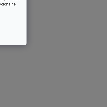
kcionalne,
 SV530,
91, SV6
2085333-