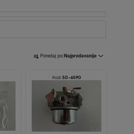
S
Poredaj po:
Najprodavanije
o
r
t
Kod:
50-6590
i
r
a
n
j
e