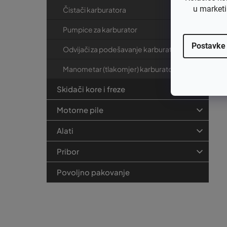
u marketi
Čistači karburatora
Ka
67
Pumpice za karburator
Postavke
Odvijači za podešavanje karburatora
€1
Manometar (tlakomjer) karburatora
€
Skidači kore i freze
Motorne pile
Alati
Pribor
Povoljno pakovanje