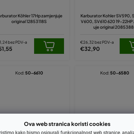
rburator Köhler 17Hp zamjenjuje
Karburator Kohler SV590, 
original 12853118S
V600, SV610 620 19-22HP 
uje original 208538
1,24 bez PDV-a
€26,32 bez PDV-a
51,55
€32,90
Kod:
50-6610
Kod:
50-6580
Ova web stranica koristi cookies
ristimo kako bismo osigurali funkcionalnost web stranice, anali