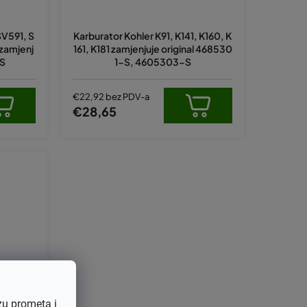
p
r
SV591, S
Karburator Kohler K91, K141, K160, K
o
zamjenj
161, K181 zamjenjuje original 468530
i
8S
1-S, 4605303-S
z
v
€22,92 bez PDV-a
€28,65
o
d
a
zu prometa i