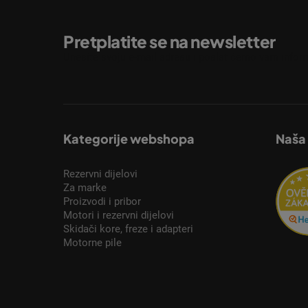
Pretplatite se na newsletter
Unesite svoju e-mail adresu i poslat ćemo vam inform
Kategorije webshopa
Naša
Rezervni dijelovi
Za marke
Proizvodi i pribor
Motori i rezervni dijelovi
Skidači kore, freze i adapteri
Motorne pile