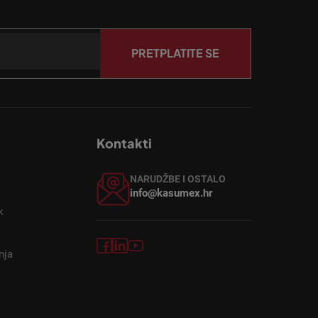
PRETPLATITE SE
Kontakti
NARUDŽBE I OSTALO
info@kasumex.hr
k
nja