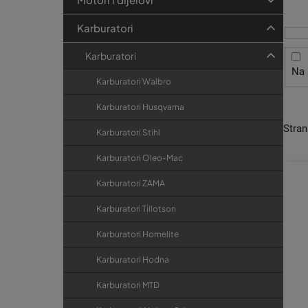
i
t
r
s
r
i
Karburatori
p
j
a
r
e
Karburatori
k
Na 
o
a
Karburatori Walbro
i
Karburatori Husqvarna
z
Stra
v
Karburatori Stihl
o
Karburatori Oleo-Mac
d
Karburatori ZAMA
a
Karburatori Tillotson
Karburatori Homelite
Karburatori Hodna
Karburatori MTD