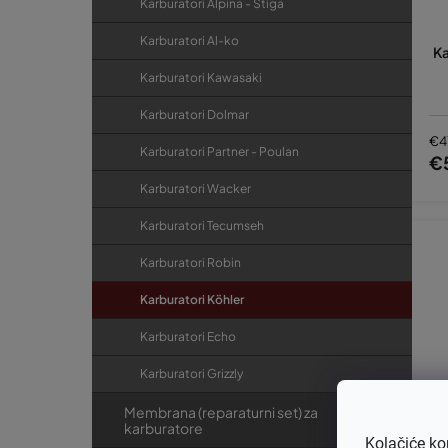
Karburatori Alpina - Stiga
Karburatori Al-ko
Ka
Karburatori Kawasaki
Karburatori Dolmar
€4
Karburatori Partner - Poulan
€
Karburatori Wacker
Karburatori Tecumseh
Karburatori Robin
Karburatori Köhler
Karburatori Echo
Karburatori Grizzly
Membrana (reparaturni set) za
karburatore
Kolačiće ko