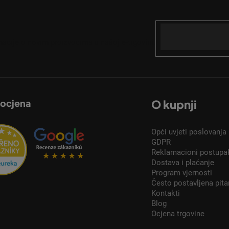
Email
acije o novim proizvodima u našoj e-trgovini.
 ocjena
O kupnji
Opći uvjeti poslovanja
GDPR
Reklamacioni postupa
Dostava i plaćanje
Program vjernosti
Često postavljena pita
Kontakti
Blog
Ocjena trgovine