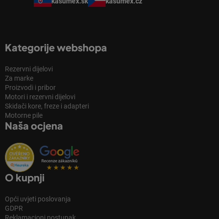
kasumex.sk
kasumex.cz
Kategorije webshopa
Rezervni dijelovi
Za marke
Proizvodi i pribor
Motori i rezervni dijelovi
Skidači kore, freze i adapteri
Motorne pile
Naša ocjena
O kupnji
Opći uvjeti poslovanja
GDPR
Reklamacioni postupak