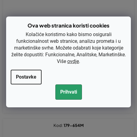
Ova web stranica koristi cookies
Kolačiće koristimo kako bismo osigurali
funkcionalnost web stranice, analizu prometa i u
marketinške svrhe. Možete odabrati koje kategorije
želite dopustiti: Funkcionalne, Analitske, Marketinške.
Više
ovdje
.
Cilindar i klip Husqvarna 395 original 503993971, 503993903
Postavke
€252,08 bez PDV-a
Prihvati
€315,10
Kod:
179-654M