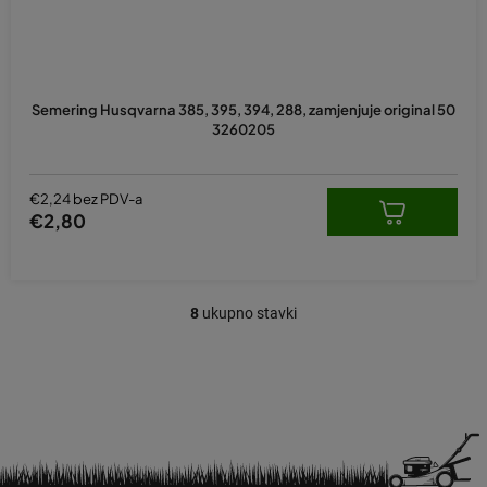
Semering Husqvarna 385, 395, 394, 288, zamjenjuje original 50
3260205
€2,24 bez PDV-a
€2,80
8
ukupno stavki
K
o
n
t
r
o
l