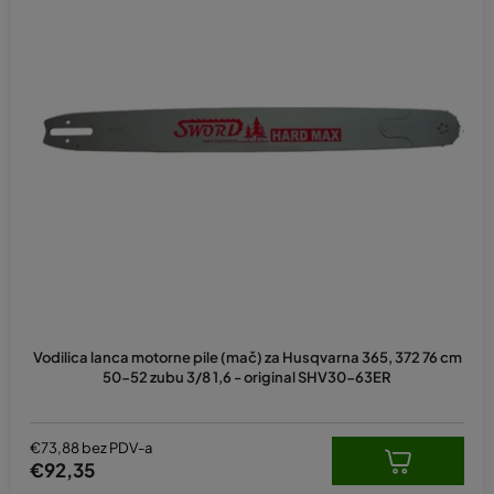
Vodilica lanca motorne pile (mač) za Husqvarna 365, 372 76 cm
50-52 zubu 3/8 1,6 - original SHV30-63ER
€73,88 bez PDV-a
€92,35