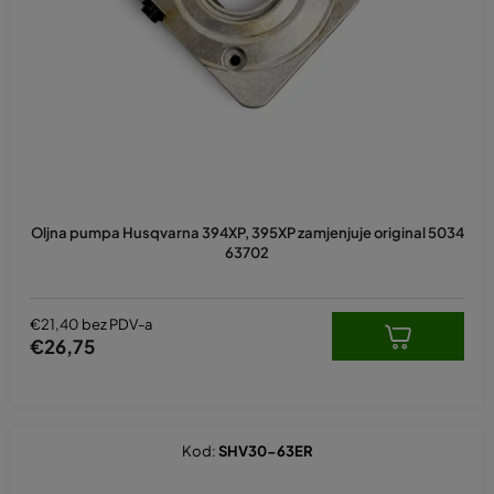
p
r
o
i
z
v
o
d
Oljna pumpa Husqvarna 394XP, 395XP zamjenjuje original 5034
a
63702
€21,40 bez PDV-a
€26,75
Kod:
SHV30-63ER