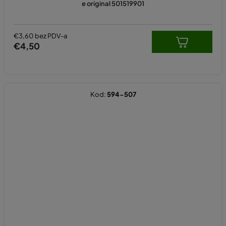
e original 501519901
€3,60 bez PDV-a
€4,50
Kod:
594-507