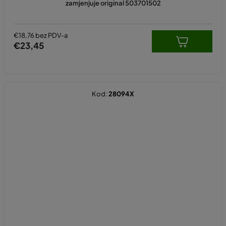
zamjenjuje original 503701502
€18,76 bez PDV-a
€23,45
Kod:
28094X