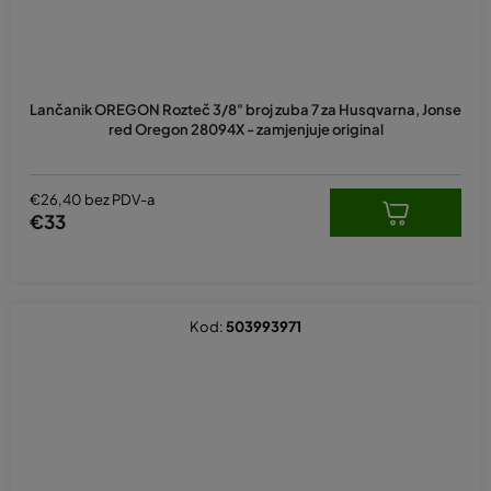
Lančanik OREGON Rozteč 3/8" broj zuba 7 za Husqvarna, Jonse
red Oregon 28094X - zamjenjuje original
€26,40 bez PDV-a
€33
Kod:
503993971