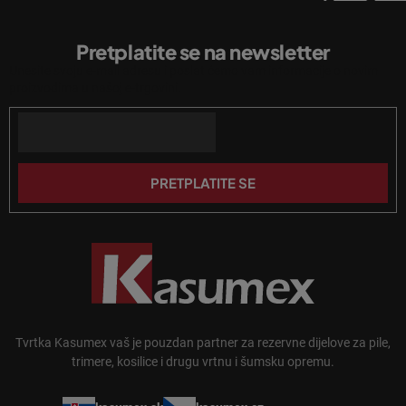
e
P
l
o
i
Pretplatite se na newsletter
d
s
Unesite svoju e-mail adresu i poslat ćemo vam informacije o novim
n
t
proizvodima u našoj e-trgovini.
a
o
n
Email
ž
j
j
a
e
PRETPLATITE SE
Tvrtka Kasumex vaš je pouzdan partner za rezervne dijelove za pile,
trimere, kosilice i drugu vrtnu i šumsku opremu.