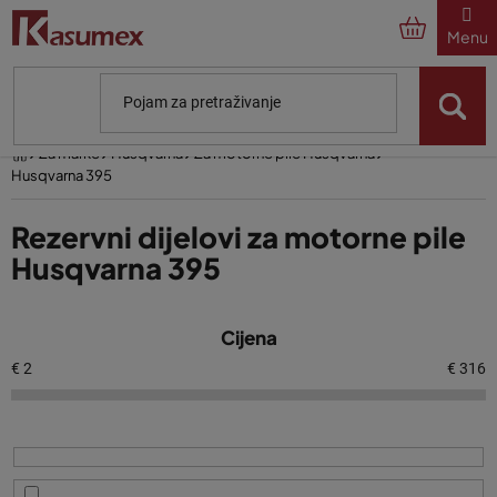
Preskoči
na
sadržaj
Početna
Za marke
Husqvarna
Za motorne pile Husqvarna
Husqvarna 395
Rezervni dijelovi za motorne pile
Husqvarna 395
P
Cijena
o
p
€
2
€
316
i
s
p
r