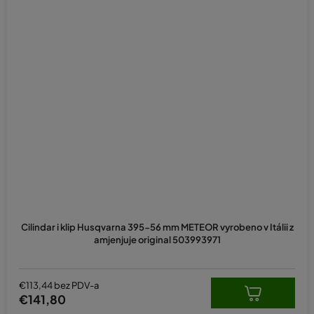
Cilindar i klip Husqvarna 395-56 mm METEOR vyrobeno v Itálii z
amjenjuje original 503993971
€113,44 bez PDV-a
€141,80