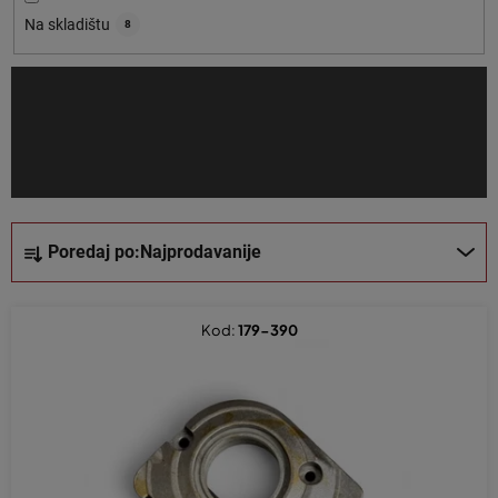
o
Na skladištu
8
i
z
v
o
d
a
S
Poredaj po:
Najprodavanije
o
r
t
Kod:
179-390
i
r
a
n
j
e