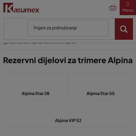
Preskoči
na
sadržaj
Početna
Za marke
Alpina
Za trimere Alpina
Rezervni dijelovi za trimere Alpina
Alpina Star 28
Alpina Star 55
Alpina VIP 52