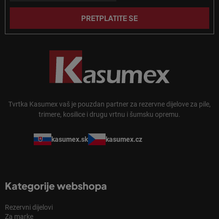
j
a
e
PRETPLATITE SE
Tvrtka Kasumex vaš je pouzdan partner za rezervne dijelove za pile,
trimere, kosilice i drugu vrtnu i šumsku opremu.
kasumex.sk
kasumex.cz
Kategorije webshopa
Rezervni dijelovi
Za marke