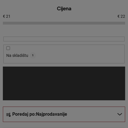
P
Cijena
o
p
€
21
€
22
i
s
p
r
o
Na skladištu
1
i
z
v
o
d
a
S
Poredaj po:
Najprodavanije
o
r