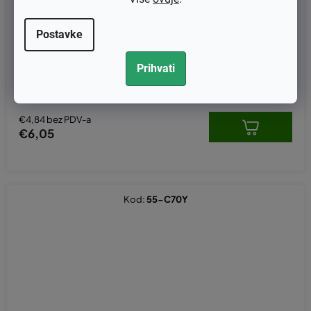
Postavke
Brtve komplet Husqvarna 51 / 55
Prihvati
€4,84 bez PDV-a
€6,05
Kod:
55-C70Y