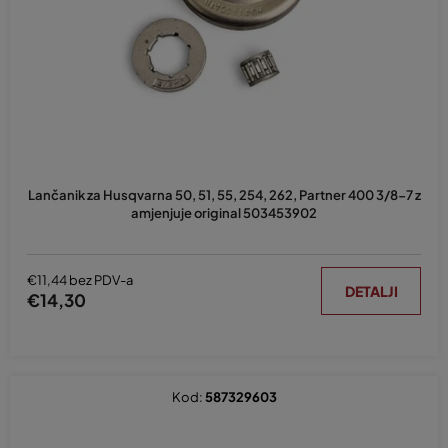
p
r
o
i
z
v
o
d
Lančanik za Husqvarna 50, 51, 55, 254, 262, Partner 400 3/8-7 z
a
amjenjuje original 503453902
€11,44 bez PDV-a
DETALJI
€14,30
Kod:
587329603