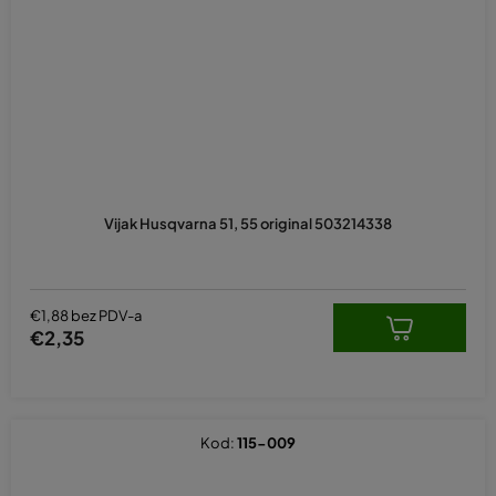
Vijak Husqvarna 51, 55 original 503214338
€1,88 bez PDV-a
€2,35
Kod:
115-009