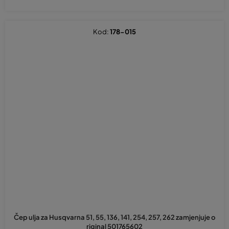
Kod:
178-015
Čep ulja za Husqvarna 51, 55, 136, 141, 254, 257, 262 zamjenjuje o
riginal 501765602