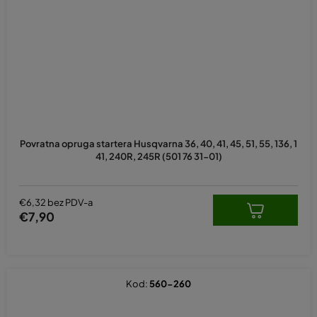
Povratna opruga startera Husqvarna 36, 40, 41, 45, 51, 55, 136, 1
41, 240R, 245R (501 76 31-01)
€6,32 bez PDV-a
€7,90
Kod:
560-260