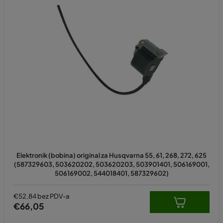
Elektronik (bobina) original za Husqvarna 55, 61, 268, 272, 625
(587329603, 503620202, 503620203, 503901401, 506169001,
506169002, 544018401, 587329602)
€52,84 bez PDV-a
€66,05