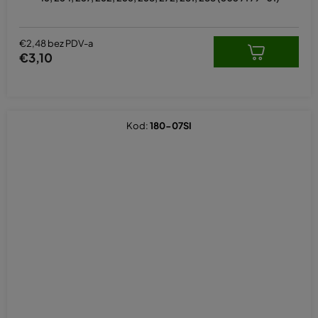
€2,48 bez PDV-a
€3,10
Kod:
180-07SI