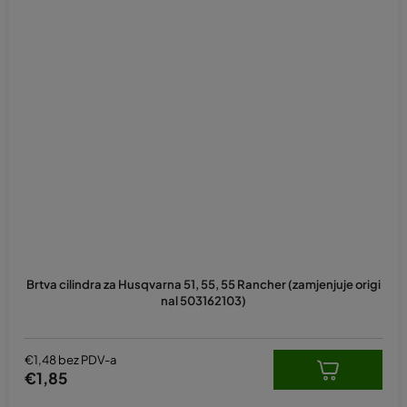
Brtva cilindra za Husqvarna 51, 55, 55 Rancher (zamjenjuje origi
nal 503162103)
€1,48 bez PDV-a
€1,85