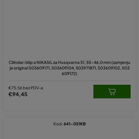
Cilindar i klip a NIKASIL za Husqvarna 51, 55-46,0 mm (zamjenju
je original 503609171, 503609104, 503971871, 503609102, 503
609172)
€75,56 bez PDV-a
€94,45
Kod:
641-051KB