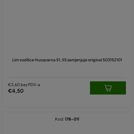
Lim vodilice Husqvarna 51, 55 zamjenjuje original 503152101
€3,60 bez PDV-a
€4,50
Kod:
178-011