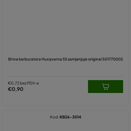
Brtva karburatora Husqvarna 55 zamjenjuje original 501770002
€0,72 bez PDV-a
€0,90
Kod:
KB26-3014