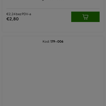
€2,24 bez PDV-a
€2,80
Kod:
179-006