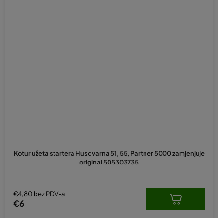
Kotur užeta startera Husqvarna 51, 55, Partner 5000 zamjenjuje
original 505303735
€4,80 bez PDV-a
€6