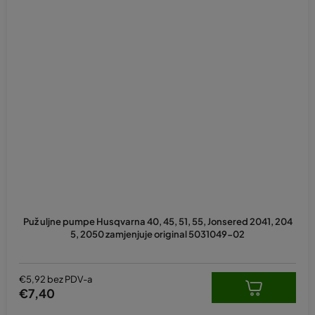
Puž uljne pumpe Husqvarna 40, 45, 51, 55, Jonsered 2041, 204
5, 2050 zamjenjuje original 5031049-02
€5,92 bez PDV-a
€7,40