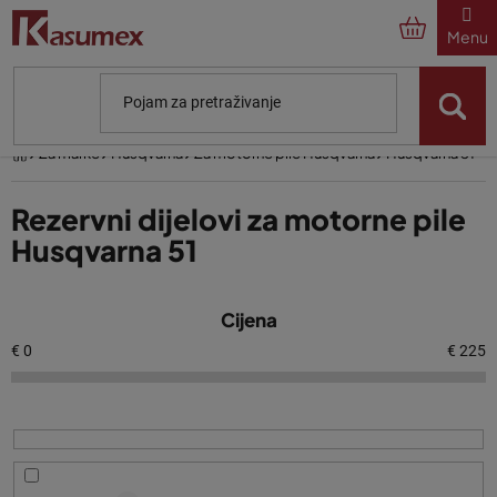
Preskoči
na
sadržaj
Početna
Za marke
Husqvarna
Za motorne pile Husqvarna
Husqvarna 51
Rezervni dijelovi za motorne pile
Husqvarna 51
P
Cijena
o
p
€
0
€
225
i
s
p
r