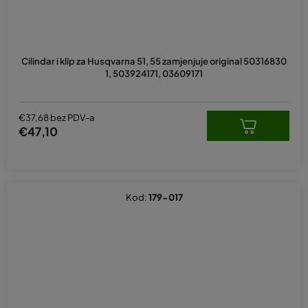
Cilindar i klip za Husqvarna 51, 55 zamjenjuje original 50316830
1, 503924171, 03609171
€37,68 bez PDV-a
€47,10
Kod:
179-017