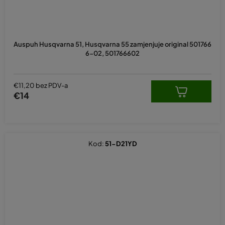
Auspuh Husqvarna 51, Husqvarna 55 zamjenjuje original 501766
6-02, 501766602
€11,20 bez PDV-a
€14
Kod:
51-D21YD