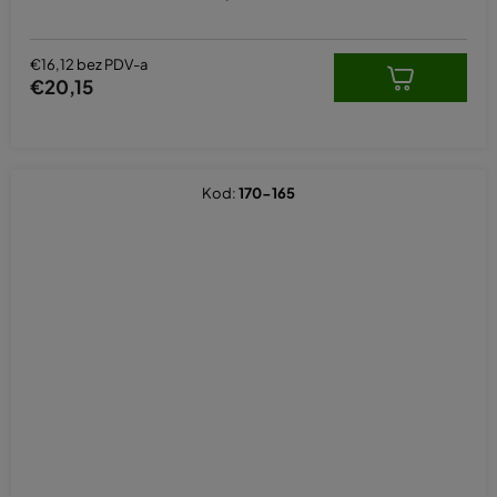
€16,12 bez PDV-a
€20,15
Kod:
170-165