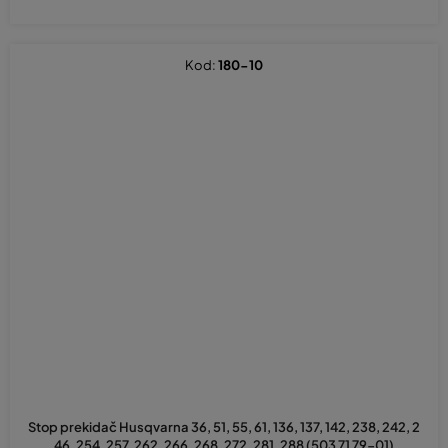
Kod:
180-10
Stop prekidač Husqvarna 36, 51, 55, 61, 136, 137, 142, 238, 242, 2
46, 254, 257, 262, 266, 268, 272, 281, 288 (503 71 79-01)