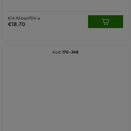
€14,96 bez PDV-a
€18,70
Kod:
170-348