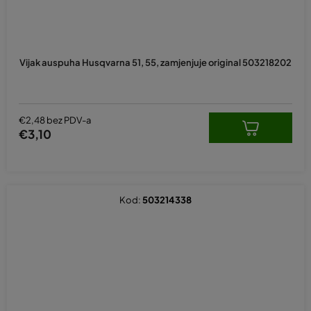
Vijak auspuha Husqvarna 51, 55, zamjenjuje original 503218202
€2,48 bez PDV-a
€3,10
Kod:
503214338