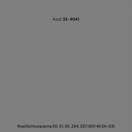
Kod:
33-9041
Kvačilo Husqvarna 50, 51, 55, 254, 257 (501 45 54-03)