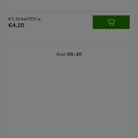
€3,36 bez PDV-a
€4,20
Kod:
170-211