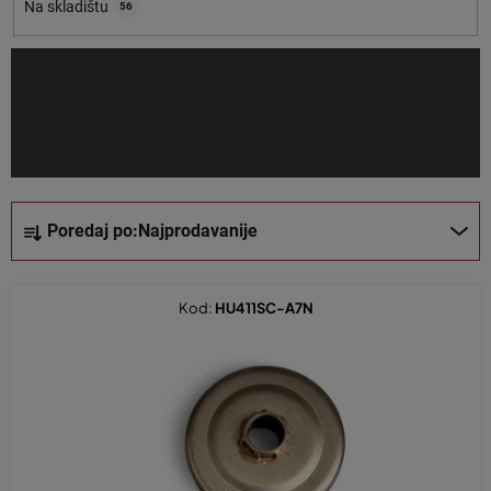
o
Na skladištu
56
i
z
v
o
d
a
S
Poredaj po:
Najprodavanije
o
r
t
Kod:
HU411SC-A7N
i
r
a
n
j
e