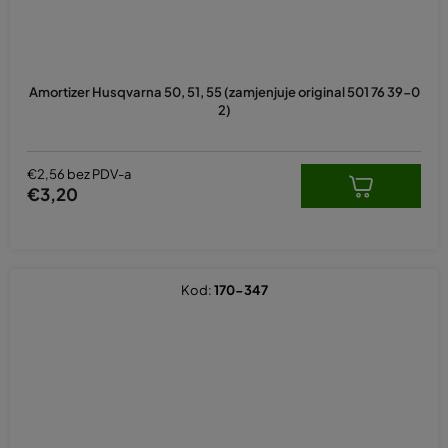
Amortizer Husqvarna 50, 51, 55 (zamjenjuje original 501 76 39-0
2)
€2,56 bez PDV-a
€3,20
Kod:
170-347