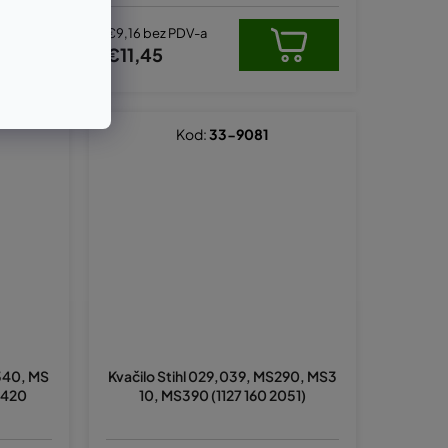
€9,16 bez PDV-a
€11,45
Kod:
33-9081
S340, MS
Kvačilo Stihl 029,039, MS290, MS3
S 420
10, MS390 (1127 160 2051)