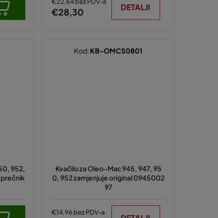
€22,64 bez PDV-a
DETALJI
zvjezdica.
€28,30
Kod:
KB-OMCS0801
50, 952,
Kvačilo za Oleo-Mac 945, 947, 95
 prečnik
0, 952 zamjenjuje original 0945002
97
€14,96 bez PDV-a
DETALJI