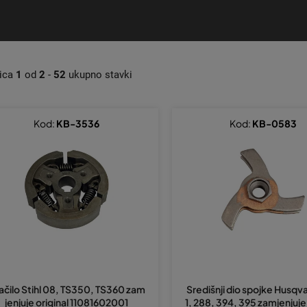
nica
1
od
2
-
52
ukupno stavki
Kod:
KB-3536
Kod:
KB-0583
ačilo Stihl 08, TS350, TS360 zam
Središnji dio spojke Husq
jenjuje original 11081602001
1, 288, 394, 395 zamjenjuje 