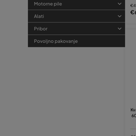
Motorne pile
€4
€
Alati
Pribor
Povoljno pakovanje
Kv
60