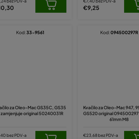
,24 bez PDV-a
€7,40 bez PDV-a
10,30
€9,25
Kod:
33-9561
Kod:
094500297R
ačilo za Oleo-Mac GS35C, GS35
Kvačilo za Oleo-Mac 947, 9
 zamjenjuje original 50240031R
GS520 original 094500297
61mm M8
,40 bez PDV-a
€23,68 bez PDV-a