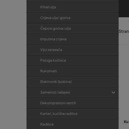
v
o
Filteri ulja
d
Crijeva ulja i goriva
a
Čepovi goriva i ulja
Stra
Impulsna crijeva
Vijci zatezača
Poluga kočnice
Rukohvati
Elektronik (bobina)
Semerinzi i ležajevi
Dekompresioni ventili
Karteri, kućište radilice
Kv
Radilice