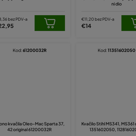
ni dio
8,36 bez PDV-a
€11,20 bez PDV-a
22,95
€14
Kod:
61200032R
Kod:
11351602050
ono kvačila Oleo-Mac Sparta 37,
Kvačilo Stihl MS341, MS361 o
42 original 61200032R
1351602050, 1128160