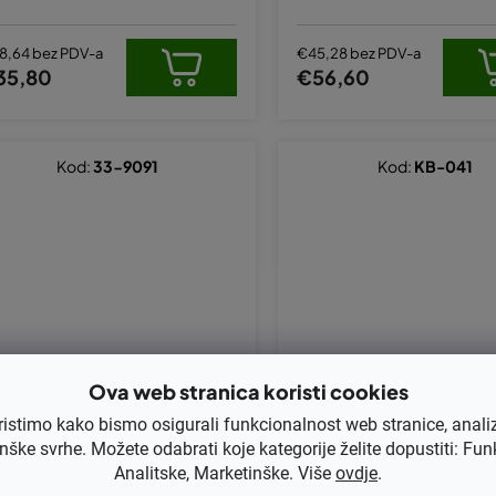
8,64 bez PDV-a
€45,28 bez PDV-a
35,80
€56,60
Kod:
33-9091
Kod:
KB-041
Ova web stranica koristi cookies
ristimo kako bismo osigurali funkcionalnost web stranice, anali
ačilo Stihl 044, 046, MS341, MS3
Kvačilo Stihl 041 zamjenjuje
nške svrhe. Možete odabrati koje kategorije želite dopustiti: Fun
61, MS440 (1128 160 2004)
1113 160 2010
Analitske, Marketinške. Više
ovdje
.