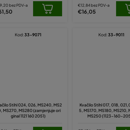
9,20 bez PDV-a
€12,84 bez PDV-a
61,50
€16,05
Kod:
33-9071
Kod:
33-9011
ačilo Stihl 024, 026, MS240, MS2
Kvačilo Stihl 017, 018, 021
, MS270, MS280 (zamjenjuje ori
5, MS170, MS180, MS210,
ginal 1121 160 2051)
MS250 (1123-160-20