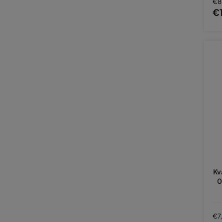
€8
€
Kv
0
€7