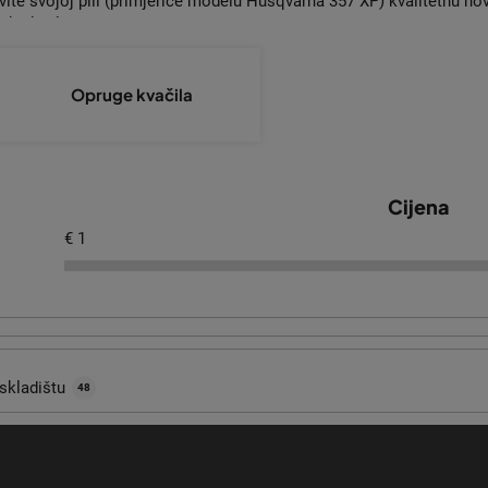
ite svojoj pili (primjerice modelu Husqvarna 357 XP) kvalitetnu n
ske kvalitete već više od 30 godina.
Opruge kvačila
Cijena
€
1
skladištu
48