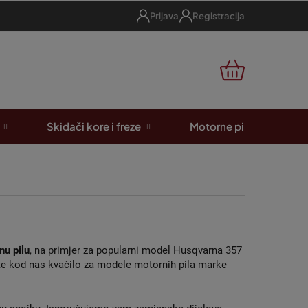
Prijava
Registracija
KOŠARICA
Skidači kore i freze
Motorne pile
A
nu pilu
, na primjer za popularni model Husqvarna 357
rite kod nas kvačilo za modele motornih pila marke