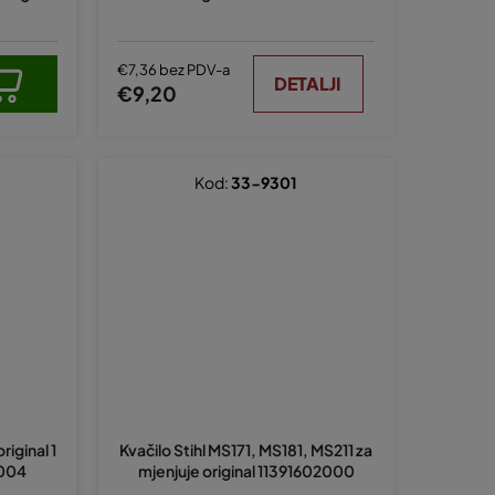
i
z
v
€7,36 bez PDV-a
DETALJI
€9,20
o
d
a
Kod:
33-9301
riginal 1
Kvačilo Stihl MS171, MS181, MS211 za
2004
mjenjuje original 11391602000