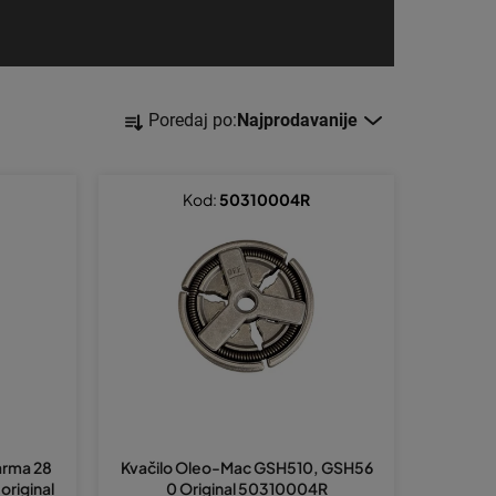
S
Poredaj po:
Najprodavanije
o
r
t
Kod:
50310004R
i
r
a
n
j
e
p
r
varma 28
Kvačilo Oleo-Mac GSH510, GSH56
o
original
0 Original 50310004R