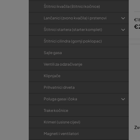
Štitnici kvačila (štitnici kočnice)
Lančanici (zvono kvačila) i prstenovi
€1
€
Štitnici startera (starter komplet)
Štitnici cilindra (gornji poklopac)
Sajle gasa
Ventili za odzračivanje
Klipnjače
Prihvatnici drveta
Poluga gasa i čoka
Trake kočnice
Krimeri (usisne cijevi)
Zv
Magneti i ventilatori