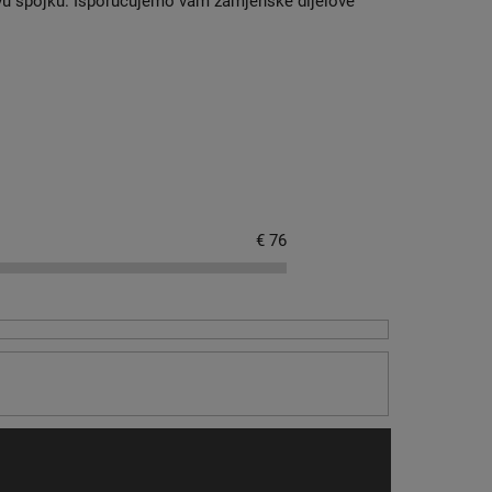
ovu spojku. Isporučujemo vam zamjenske dijelove
€
76