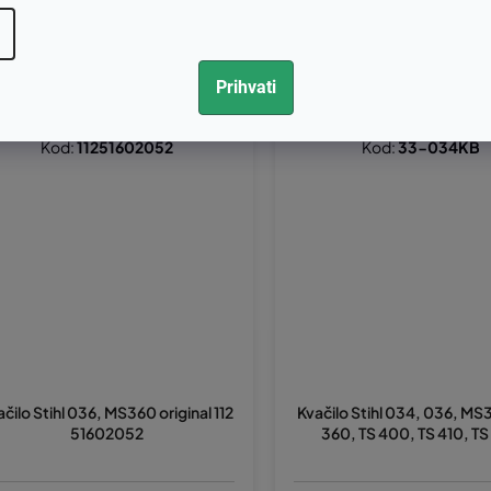
6,52 bez PDV-a
€49,04 bez PDV-a
20,65
€61,30
Prihvati
Kod:
11251602052
Kod:
33-034KB
ačilo Stihl 036, MS360 original 112
Kvačilo Stihl 034, 036, M
51602052
360, TS 400, TS 410, T