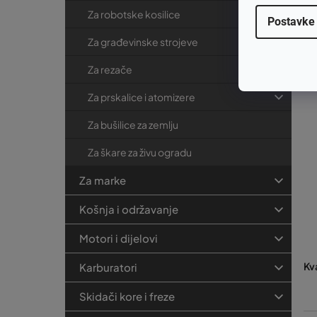
Za robotske kosilice
Postavke
€1
€
Za građevinske strojeve
Za rezače
Za prskalice i atomizere
Za bušilice za zemlju
Za škare za živu ogradu
Za marke
Košnja i održavanje
Motori i dijelovi
Kv
Karburatori
Skidači kore i freze