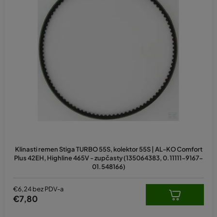
Klinasti remen Stiga TURBO 55S, kolektor 55S | AL-KO Comfort
Plus 42EH, Highline 465V - zupčasty (135064383, 0.11111-9167-
01.548166)
€6,24 bez PDV-a
€7,80