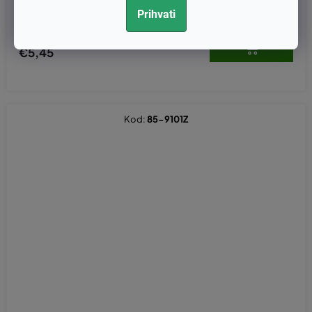
0376 / 479089)
Prihvati
€4,36 bez PDV-a
€5,45
Kod:
85-9101Z