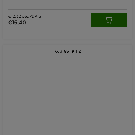
€12,32 bez PDV-a
€15,40
Kod:
85-9111Z