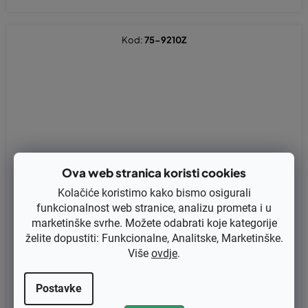
Kod:
75-9210Z
Ova web stranica koristi cookies
Kolačiće koristimo kako bismo osigurali
funkcionalnost web stranice, analizu prometa i u
marketinške svrhe. Možete odabrati koje kategorije
želite dopustiti: Funkcionalne, Analitske, Marketinške.
Više
ovdje
.
Postavke
Klinasti remen Klinasti remen Alko Silver 46BR Comfort, Silver 47
0BR, Combi 470BR-remen pogona (10 x 762 Ld) - zupčasty (46