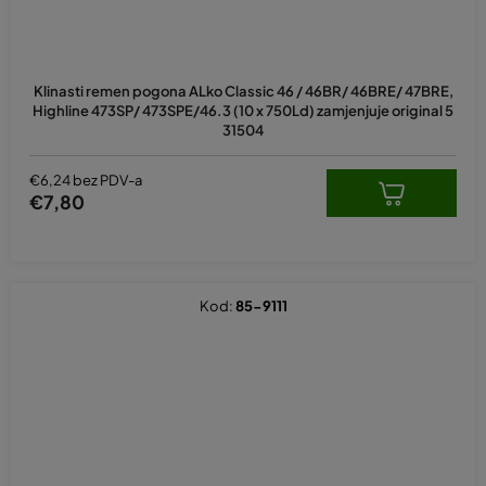
Klinasti remen pogona ALko Classic 46 / 46BR/ 46BRE/ 47BRE,
Highline 473SP/ 473SPE/46.3 (10 x 750Ld) zamjenjuje original 5
31504
€6,24 bez PDV-a
€7,80
Kod:
85-9111