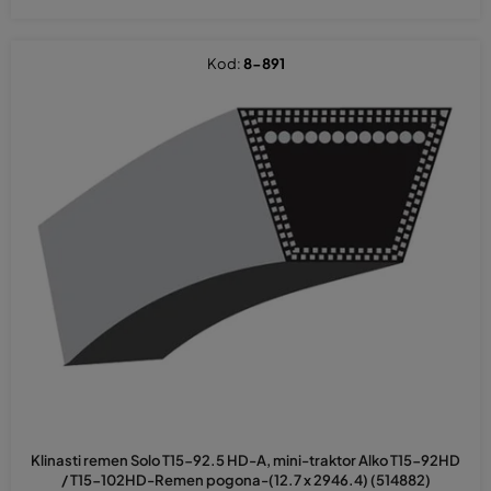
Kod:
8-891
Klinasti remen Solo T15-92.5 HD-A, mini-traktor Alko T15-92HD
/ T15-102HD-Remen pogona-(12.7 x 2946.4) (514882)