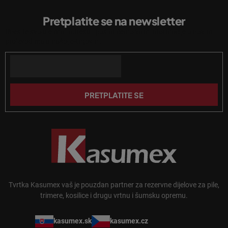
l
o
i
Pretplatite se na newsletter
d
s
Unesite svoju e-mail adresu i poslat ćemo vam informacije o novim
n
t
proizvodima u našoj e-trgovini.
a
o
n
Email
ž
j
j
a
e
PRETPLATITE SE
Tvrtka Kasumex vaš je pouzdan partner za rezervne dijelove za pile,
trimere, kosilice i drugu vrtnu i šumsku opremu.
kasumex.sk
kasumex.cz