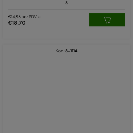
8
€14,96 bez PDV-a
€18,70
Kod:
8-111A