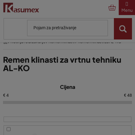
Preskoči
na
sadržaj
Početna
Košnja i održavanje
Remen klinasti
Remen klinasti za AL-KO
Remen klinasti za vrtnu tehniku
AL-KO
P
Cijena
o
p
€
4
€
48
i
s
p
r