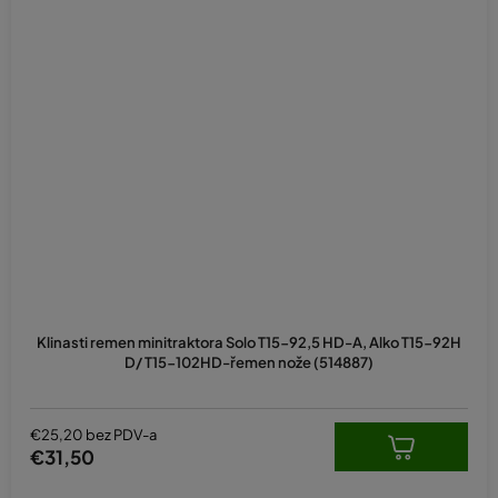
Klinasti remen minitraktora Solo T15-92,5 HD-A, Alko T15-92H
D/ T15-102HD-řemen nože (514887)
€25,20 bez PDV-a
€31,50