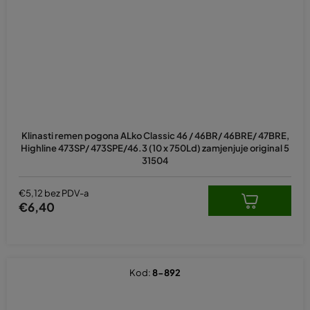
Klinasti remen pogona ALko Classic 46 / 46BR/ 46BRE/ 47BRE,
Highline 473SP/ 473SPE/46.3 (10 x 750Ld) zamjenjuje original 5
31504
€5,12 bez PDV-a
€6,40
Kod:
8-892