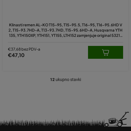
Klinasti remen AL-KO T15-95, T15-95.5, T16-95, T16-95.6HD V
2, T15-93.7HD-A, T13-93.7HD, T15-95.6HD-A, Husqvarna YTH
135, YTH150XP, YTH151, YT155, LTH152 zamjenjuje original 53218
0215, 180215, 583788401, 473441
€37,68 bez PDV-a
€47,10
12
ukupno stavki
K
o
n
t
r
o
l
e
P