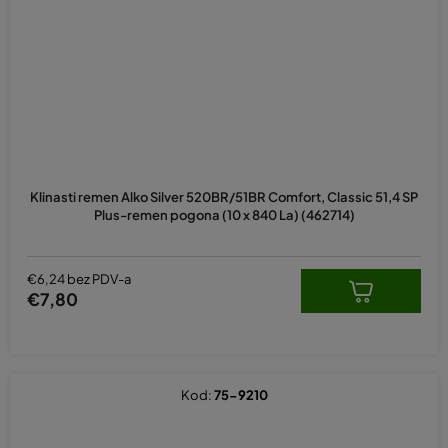
Klinasti remen Alko Silver 520BR/51BR Comfort, Classic 51,4 SP
Plus-remen pogona (10 x 840 La) (462714)
€6,24 bez PDV-a
€7,80
Kod:
75-9210