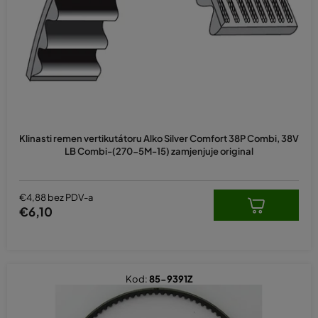
p
r
o
i
z
v
o
d
Klinasti remen vertikutátoru Alko Silver Comfort 38P Combi, 38V
a
LB Combi-(270-5M-15) zamjenjuje original
€4,88 bez PDV-a
€6,10
Kod:
85-9391Z