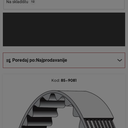
o
Na skladištu
12
i
z
v
o
d
a
S
Poredaj po:
Najprodavanije
o
r
t
Kod:
85-9081
i
r
a
n
j
e