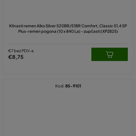
Prosječna
ocjena
Klinasti remen Alko Silver 520BR/51BR Comfort, Classic 51,4 SP
proizvoda
Plus-remen pogona (10 x 840 La) - zupčasti (XPZ825)
je
5,0
od
5
€7 bez PDV-a
zvjezdica.
€8,75
Kod:
85-9101