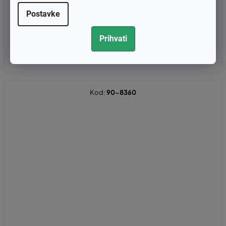
L, C350, C390 (8100 43520)
Postavke
€2,76 bez PDV-a
Prihvati
€3,45
Kod:
90-8360