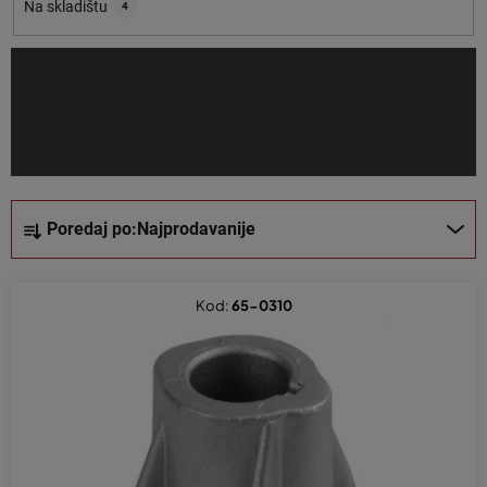
o
Na skladištu
4
i
z
v
o
d
a
S
Poredaj po:
Najprodavanije
o
r
t
Kod:
65-0310
i
r
a
n
j
e