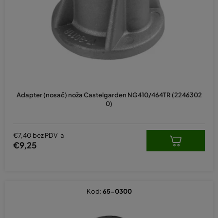
p
r
o
i
z
v
o
d
Adapter (nosač) noža Castelgarden NG410/464TR (2246302
a
0)
€7,40 bez PDV-a
€9,25
Kod:
65-0300