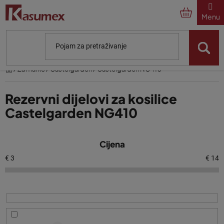
Preskoči
na
sadržaj
Početna
Za marke
Castelgarden
Castelgarden NG410
Rezervni dijelovi za kosilice
Castelgarden NG410
P
Cijena
o
p
€
3
€
14
i
s
p
r