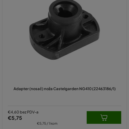
Adapter (nosač) noža Castelgarden NG410 (22463186/1)
€4,60 bez PDV-a
€5,75
Izračunaj
€5,75 / 1 kom
cijenu: