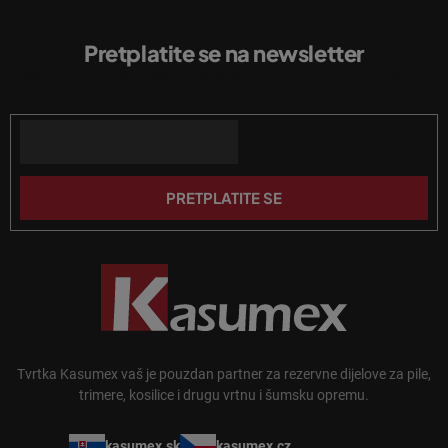
P
l
o
i
Pretplatite se na newsletter
d
s
Unesite svoju e-mail adresu i poslat ćemo vam informacije o novim
n
t
proizvodima u našoj e-trgovini.
a
o
n
Email
ž
j
j
a
e
PRETPLATITE SE
Tvrtka Kasumex vaš je pouzdan partner za rezervne dijelove za pile,
trimere, kosilice i drugu vrtnu i šumsku opremu.
kasumex.sk
kasumex.cz