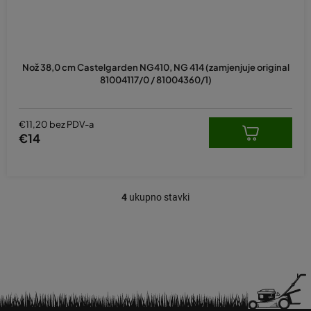
Nož 38,0 cm Castelgarden NG410, NG 414 (zamjenjuje original
81004117/0 / 81004360/1)
€11,20 bez PDV-a
€14
4
ukupno stavki
K
o
n
t
r
o
l
e