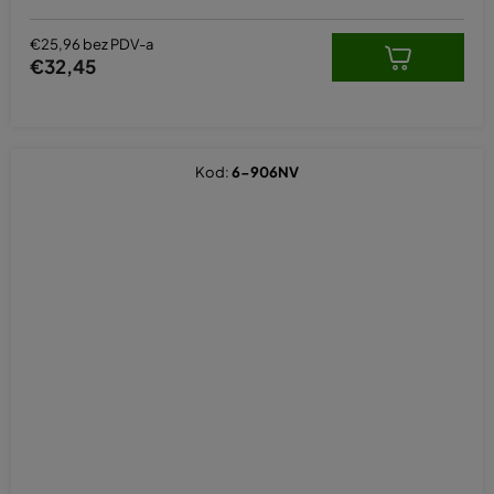
€25,96 bez PDV-a
€32,45
Kod:
6-906NV