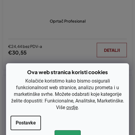
Oprtač Profesional
€24,44 bez PDV-a
DETALJI
€30,55
Ova web stranica koristi cookies
Kolačiće koristimo kako bismo osigurali
Kod:
4160463AR
funkcionalnost web stranice, analizu prometa i u
marketinške svrhe. Možete odabrati koje kategorije
želite dopustiti: Funkcionalne, Analitske, Marketinške.
Više
ovdje
.
Postavke