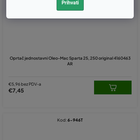
Prihvati
Oprtač jednostavni Oleo-Mac Sparta 25, 250 original 4160463
AR
€5,96 bez PDV-a
€7,45
Kod:
6-946T