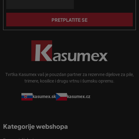
ž
j
j
a
e
PRETPLATITE SE
Tvrtka Kasumex vaš je pouzdan partner za rezervne dijelove za pile,
trimere, kosilice i drugu vrtnu i šumsku opremu.
kasumex.sk
kasumex.cz
Kategorije webshopa