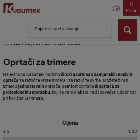
Preskoči
na
sadržaj
Početna
Rezervni dijelovi
Za trimere
Oprtači
Oprtači za trimere
Na e-shopu Kasumex nudimo
široki asortiman zamjenskih nosivih
oprtača
za različite vrste trimera i za različite svrhe. Možete birati
između
jednostavnih
oprtača,
comfort
oprtača ili
oprtača za
profesionalnu upotrebu
, koji će vam olakšati rad i povećati udobnost
pri korištenju trimera.
P
Zašto nabaviti oprtač za trimer?
Cijena
o
p
Nosivi oprtač je neprocjenjiv alat koji
prenosi dio težine stroja na
€
6
€
33
ramena
, što
smanjuje umor
i
olakšava rukovanje
trimerom.