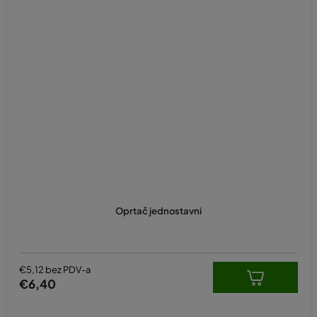
Oprtač jednostavni
€5,12 bez PDV-a
€6,40