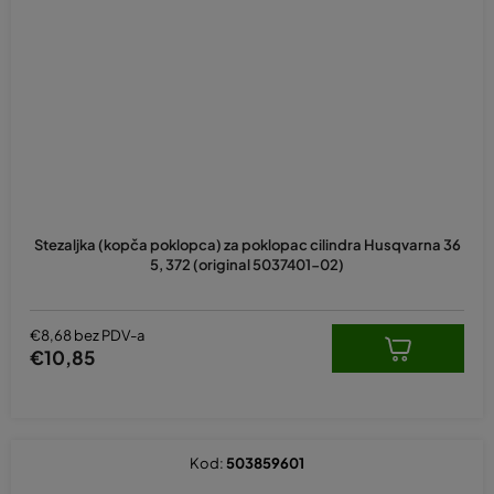
Stezaljka (kopča poklopca) za poklopac cilindra Husqvarna 36
5, 372 (original 5037401-02)
€8,68 bez PDV-a
€10,85
Kod:
503859601