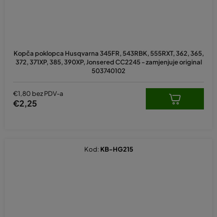
Kopča poklopca Husqvarna 345FR, 543RBK, 555RXT, 362, 365,
372, 371XP, 385, 390XP, Jonsered CC2245 - zamjenjuje original
503740102
€1,80 bez PDV-a
€2,25
Kod:
KB-HG215