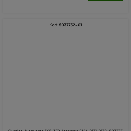
Kod:
5037752-01
Gumica Husqvarna 365, 372, Jonsered 2166, 2171, 2172-503775