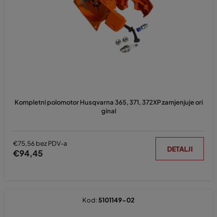
p
r
o
i
z
v
o
d
Kompletni polomotor Husqvarna 365, 371, 372XP zamjenjuje ori
a
ginal
€75,56 bez PDV-a
DETALJI
€94,45
Kod:
5101149-02