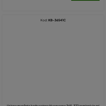
Kod:
KB-36541C
Usisna manžeta karburatora Husqvarna 365, 372 zamjenjuje ori