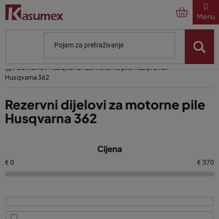
Preskoči
na
sadržaj
Početna
Za marke
Husqvarna
Za motorne pile Husqvarna
Husqvarna 362
Rezervni dijelovi za motorne pile
Husqvarna 362
P
Cijena
o
p
€
0
€
370
i
s
p
r