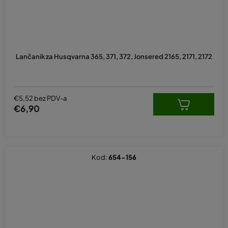
Lančanik za Husqvarna 365, 371, 372, Jonsered 2165, 2171, 2172
€5,52 bez PDV-a
€6,90
Kod:
654-156