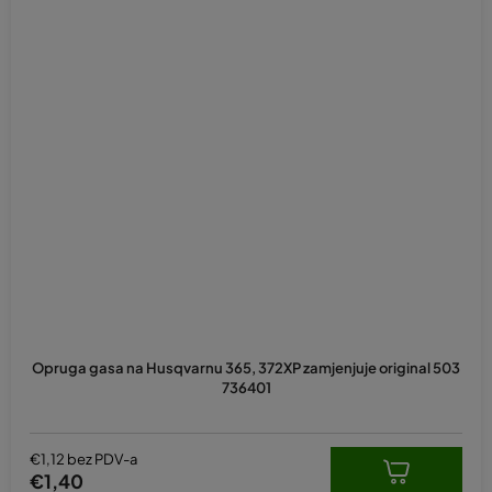
Opruga gasa na Husqvarnu 365, 372XP zamjenjuje original 503
736401
€1,12 bez PDV-a
€1,40