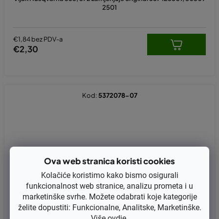
2501
€1,84 bez PDV-a
€2,30
Kod:
5372078-07
Ova web stranica koristi cookies
Kolačiće koristimo kako bismo osigurali
funkcionalnost web stranice, analizu prometa i u
marketinške svrhe. Možete odabrati koje kategorije
želite dopustiti: Funkcionalne, Analitske, Marketinške.
Više
ovdje
.