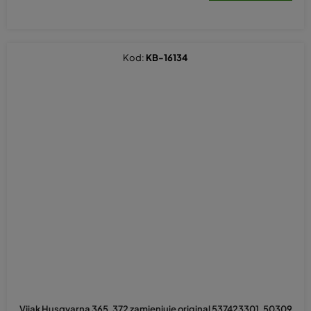
Kod:
KB-16134
Vijak Husqvarna 365, 372 zamjenjuje original 537423301, 50309