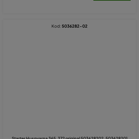
Kod:
5036282-02
Starter Husqvarna 365, 372 original 503628202, 503628201