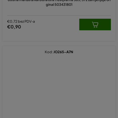
ginal 503431801
€0,72 bez PDV-a
€0,90
Kod:
JO265-A7N