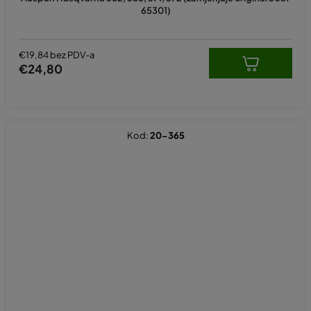
65301)
€19,84 bez PDV-a
€24,80
Kod:
20-365