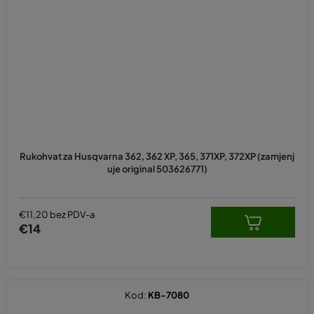
Rukohvat za Husqvarna 362, 362 XP, 365, 371XP, 372XP (zamjenj
uje original 503626771)
€11,20 bez PDV-a
€14
Kod:
KB-7080