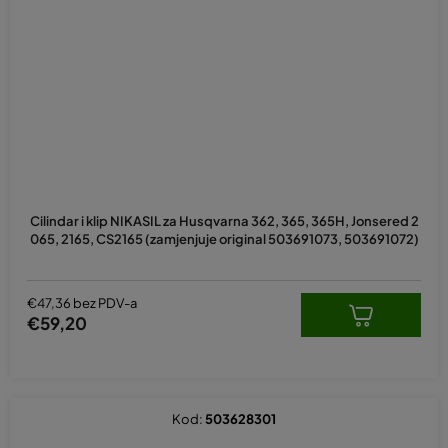
Cilindar i klip NIKASIL za Husqvarna 362, 365, 365H, Jonsered 2
065, 2165, CS2165 (zamjenjuje original 503691073, 503691072)
€47,36 bez PDV-a
€59,20
Kod:
503628301