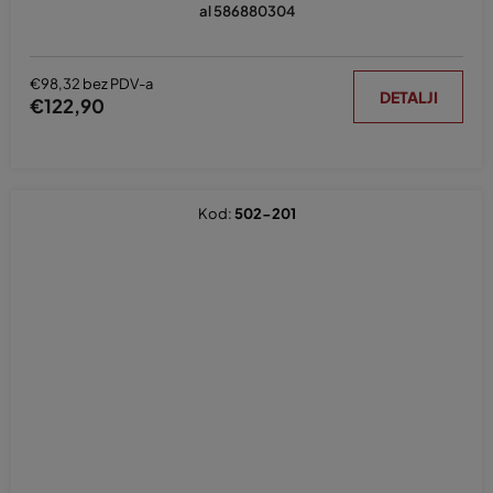
al 586880304
€98,32 bez PDV-a
DETALJI
€122,90
Kod:
502-201