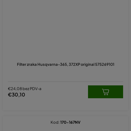
Filter zraka Husqvarna-365, 372XP original 575269101
€24,08 bez PDV-a
€30,10
Kod:
170-167NV