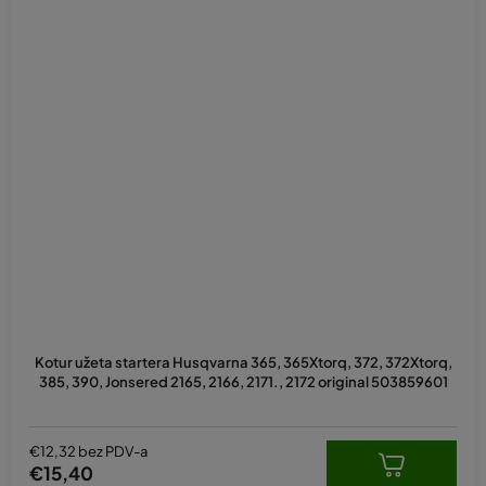
Kotur užeta startera Husqvarna 365, 365Xtorq, 372, 372Xtorq,
385, 390, Jonsered 2165, 2166, 2171., 2172 original 503859601
€12,32 bez PDV-a
€15,40