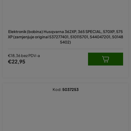
Prosječna
ocjena
Elektronik (bobina) Husqvarna 362XP, 365 SPECIAL, 570XP, 575
proizvoda
XP (zamjenjuje original 537277401, 510115701, 544047201, 50148
je
5402)
5,0
od
5
€18,36 bez PDV-a
zvjezdica.
€22,95
Kod:
5037253