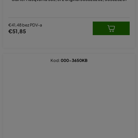
€41,48 bez PDV-a
€51,85
Kod:
000-3650KB