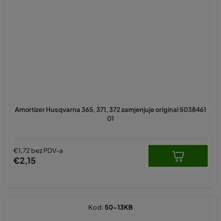
Amortizer Husqvarna 365, 371, 372 zamjenjuje original 5038461
01
€1,72 bez PDV-a
€2,15
Kod:
50-13KB