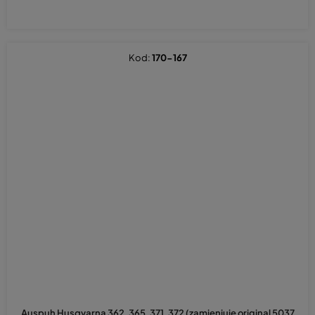
Kod:
170-167
Auspuh Husqvarna 362, 365, 371, 372 (zamjenjuje original 5037