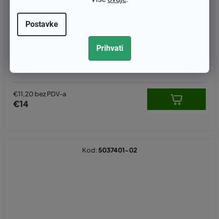
Postavke
Prihvati
Puž uljne pumpe Husqvarna 365, 372, Jonsered 2166, 2171, 2172
original 537207807, 582270107
€11,20 bez PDV-a
€14
Kod:
5037401-02