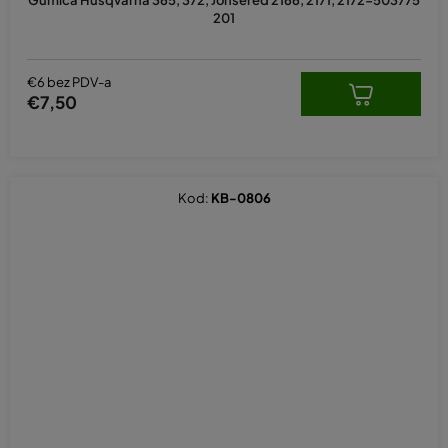
201
€6 bez PDV-a
€7,50
Kod:
KB-0806