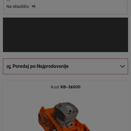
o
Na skladištu
48
i
z
v
o
d
a
S
Poredaj po:
Najprodavanije
o
r
t
Kod:
KB-36500
i
r
a
n
j
e