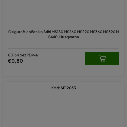
Osigurač lančanika Stihl MS180 MS260 MS290 MS360 MS390 M
S440, Husqvarna
€0,64 bez PDV-a
€0,80
Kod:
SP12033