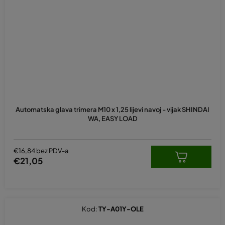
Automatska glava trimera M10 x 1,25 lijevi navoj - vijak SHINDAI
WA, EASY LOAD
€16,84 bez PDV-a
€21,05
Kod:
TY-A01Y-OLE