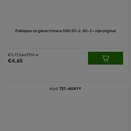
Poklopac za glave trimera Stihl 30-2, 40-2- nije original
€3,72 bez PDV-a
€4,65
Kod:
TST-A04YY