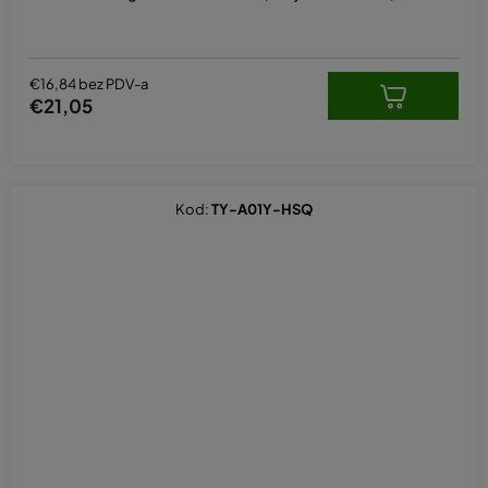
€16,84 bez PDV-a
€21,05
Kod:
TY-A01Y-HSQ