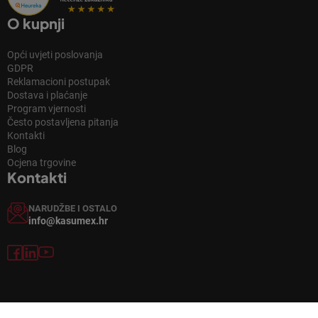
O kupnji
Opći uvjeti poslovanja
GDPR
Reklamacioni postupak
Dostava i plaćanje
Program vjernosti
Često postavljena pitanja
Kontakti
Blog
Ocjena trgovine
Kontakti
NARUDŽBE I OSTALO
info@kasumex.hr