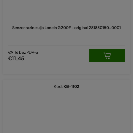
Senzor razine ulja Loncin G200F - original 281850150-0001
€9,16 bez PDV-a
€11,45
Kod:
KB-1102