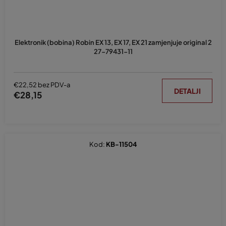
Elektronik (bobina) Robin EX 13, EX 17, EX 21 zamjenjuje original 2
27-79431-11
€22,52 bez PDV-a
DETALJI
€28,15
Kod:
KB-11504