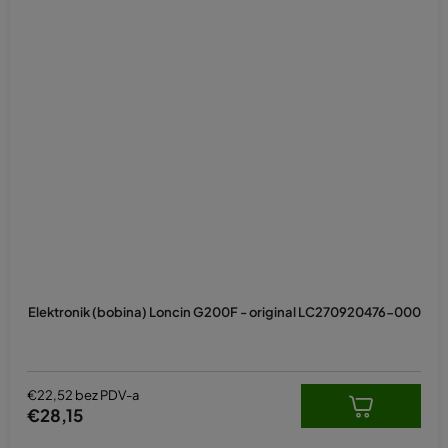
Elektronik (bobina) Loncin G200F - original LC270920476-000
€22,52 bez PDV-a
€28,15