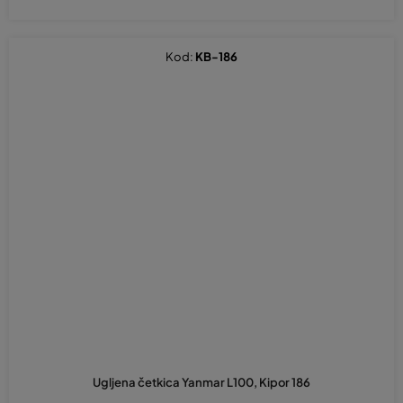
Kod:
KB-186
Ugljena četkica Yanmar L100, Kipor 186