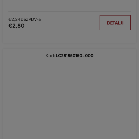
€2,24 bez PDV-a
DETALJI
€2,80
Kod:
LC281850150-000