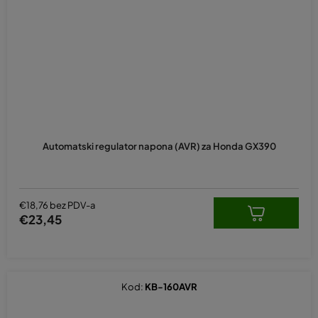
Automatski regulator napona (AVR) za Honda GX390
€18,76 bez PDV-a
€23,45
Kod:
KB-160AVR