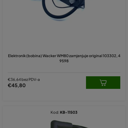
p
r
o
i
z
v
o
d
Elektronik (bobina) Wacker WM80 zamjenjuje original 103302, 4
a
9598
€36,64 bez PDV-a
€45,80
Kod:
KB-11503