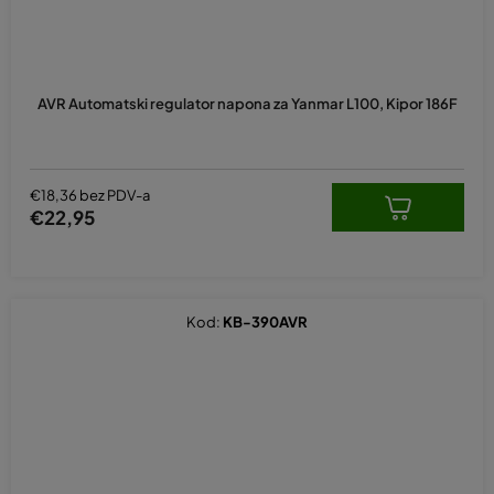
AVR Automatski regulator napona za Yanmar L100, Kipor 186F
€18,36 bez PDV-a
€22,95
Kod:
KB-390AVR