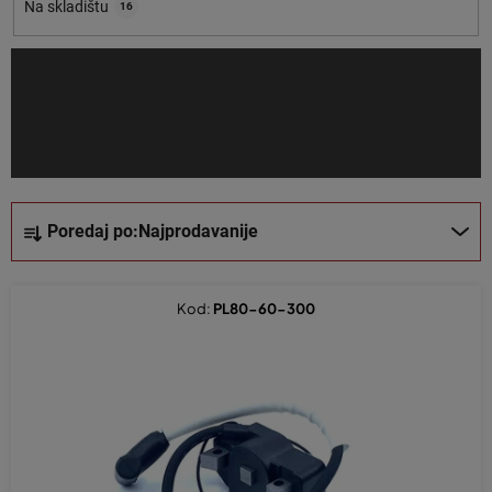
o
Na skladištu
16
i
z
v
o
d
a
S
Poredaj po:
Najprodavanije
o
r
t
Kod:
PL80-60-300
i
r
a
n
j
e