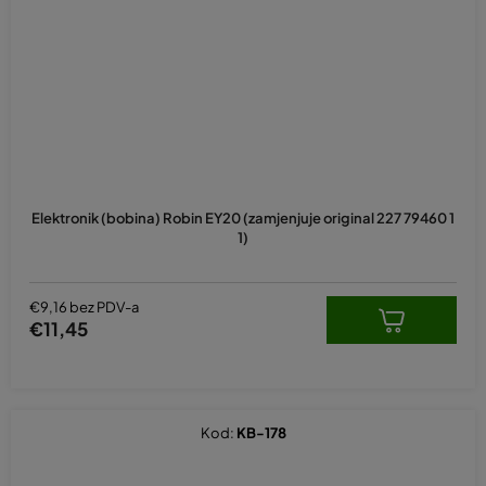
Elektronik (bobina) Robin EY20 (zamjenjuje original 227 79460 1
1)
€9,16 bez PDV-a
€11,45
Kod:
KB-178