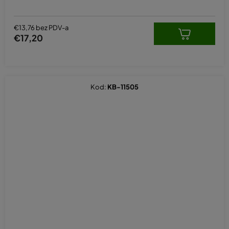
€13,76 bez PDV-a
€17,20
Kod:
KB-11505