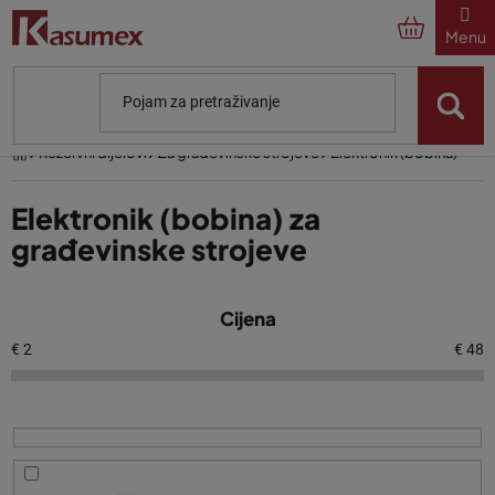
Preskoči
na
sadržaj
Početna
Rezervni dijelovi
Za građevinske strojeve
Elektronik (bobina)
Elektronik (bobina) za
građevinske strojeve
P
Cijena
o
p
€
2
€
48
i
s
p
r