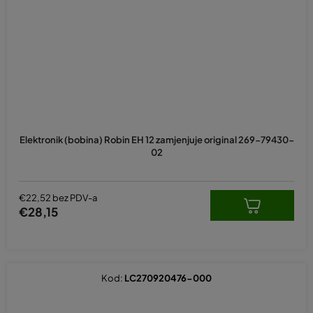
Elektronik (bobina) Robin EH 12 zamjenjuje original 269-79430-
02
€22,52 bez PDV-a
€28,15
Kod:
LC270920476-000