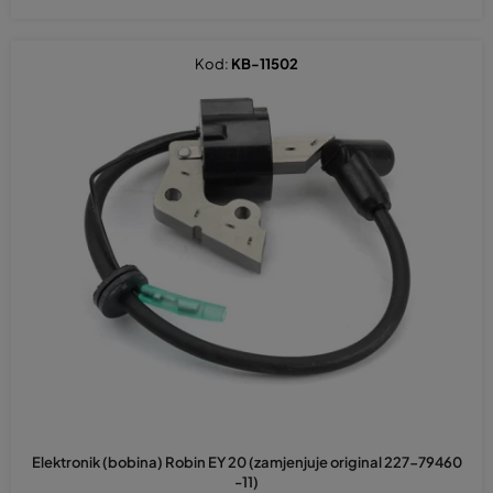
Kod:
KB-11502
Elektronik (bobina) Robin EY 20 (zamjenjuje original 227-79460
-11)