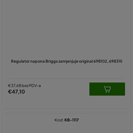
Regulator napona Briggs zamjenjuje original 698102, 698315
€37,68 bez PDV-a
€47,10
Kod:
KB-1117