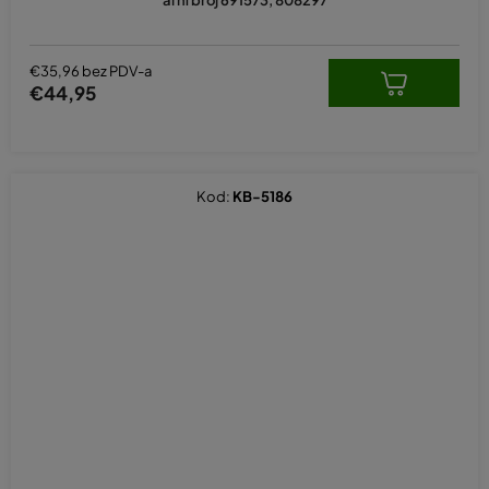
al ní broj 691573, 808297
€35,96 bez PDV-a
€44,95
Kod:
KB-5186