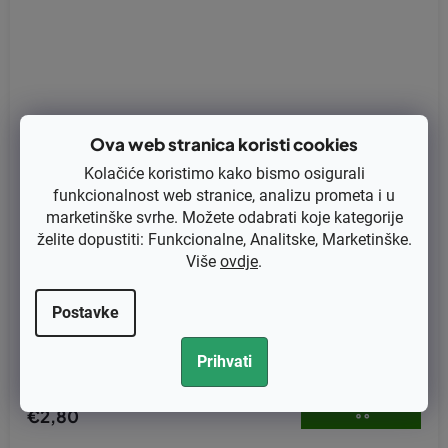
Ova web stranica koristi cookies
Kolačiće koristimo kako bismo osigurali
funkcionalnost web stranice, analizu prometa i u
marketinške svrhe. Možete odabrati koje kategorije
želite dopustiti: Funkcionalne, Analitske, Marketinške.
Više
ovdje
.
Postavke
Ugljena četkica Yanmar L70, Kipor 178
Prihvati
€2,24 bez PDV-a
€2,80