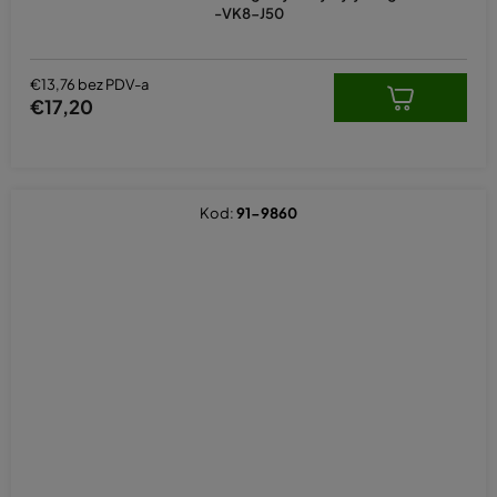
-VK8-J50
€13,76 bez PDV-a
€17,20
Kod:
91-9860