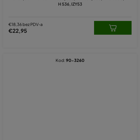
H 536, IZY53
€18,36 bez PDV-a
€22,95
Kod:
90-3260