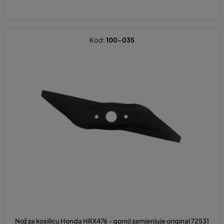
Kod:
100-035
Nož za kosilicu Honda HRX476 - gornji zamjenjuje original 72531