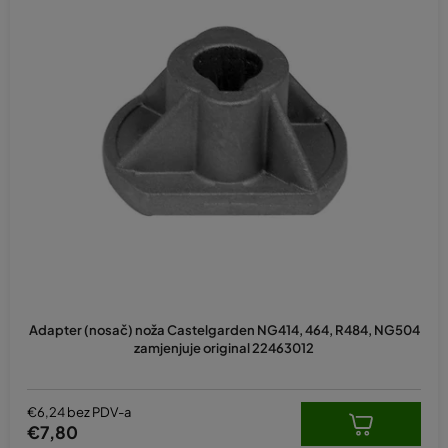
Adapter (nosač) noža Castelgarden NG414, 464, R484, NG504
zamjenjuje original 22463012
€6,24 bez PDV-a
€7,80