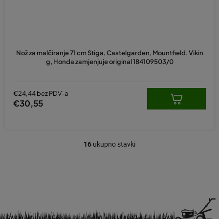
Nož za malčiranje 71 cm Stiga, Castelgarden, Mountfield, Vikin
g, Honda zamjenjuje original 184109503/0
€24,44 bez PDV-a
€30,55
16
ukupno stavki
K
o
n
t
r
o
l