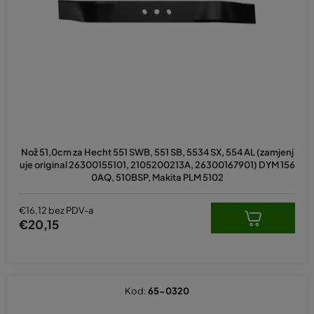
e
p
r
o
i
z
v
o
d
Nož 51,0cm za Hecht 551 SWB, 551 SB, 5534 SX, 554 AL (zamjenj
a
uje original 26300155101, 2105200213A, 26300167901) DYM 156
0AQ, 510BSP, Makita PLM 5102
€16,12 bez PDV-a
€20,15
Kod:
65-0320