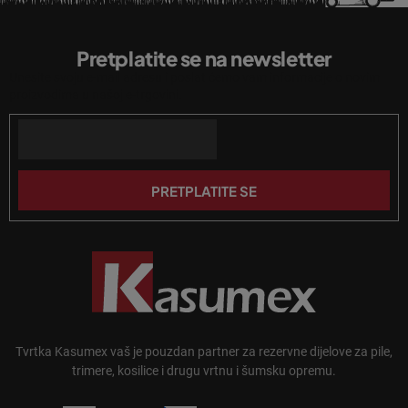
e
P
l
o
i
Pretplatite se na newsletter
d
s
Unesite svoju e-mail adresu i poslat ćemo vam informacije o novim
n
t
proizvodima u našoj e-trgovini.
a
o
n
Email
ž
j
j
a
e
PRETPLATITE SE
Tvrtka Kasumex vaš je pouzdan partner za rezervne dijelove za pile,
trimere, kosilice i drugu vrtnu i šumsku opremu.