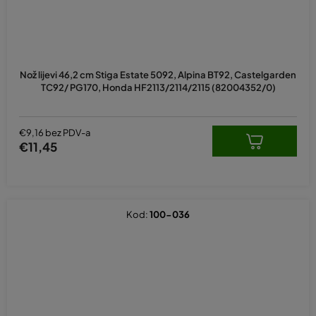
Nož lijevi 46,2 cm Stiga Estate 5092, Alpina BT92, Castelgarden
TC92/ PG170, Honda HF2113/2114/2115 (82004352/0)
€9,16 bez PDV-a
€11,45
Kod:
100-036