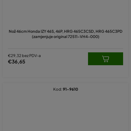
Nož 46cm Honda IZY 46S, 46P, HRG 465C3CSD, HRG 465C3PD
(zamjenjuje original 72511-VH4-000)
€29,32 bez PDV-a
€36,65
Kod:
91-9610