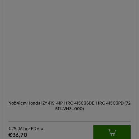
Nož 41cm Honda IZY 41S, 41P, HRG 415C3SDE, HRG 415C3PD (72
511-VH3-000)
€29,36 bez PDV-a
€36,70