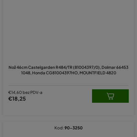
Nož 46cm Castelgarden R484/TR (81004397/0), Dolmar 66453
1048, Honda CG81004397HO, MOUNTFIELD 4820
€14,60 bez PDV-a
€18,25
Kod:
90-3250