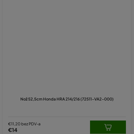
Nož 52,5cm Honda HRA 214/216 (72511-VA2-000)
€11,20 bez PDV-a
€14