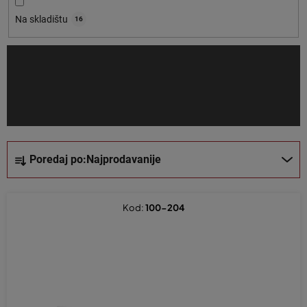
o
Na skladištu
16
i
z
v
o
d
a
S
Poredaj po:
Najprodavanije
o
r
t
Kod:
100-204
i
r
a
n
j