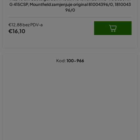
G 415CSP, Mountfield zamjenjuje original 81004396/0, 1810043
96/0
€12,88 bez PDV-a
€16,10
Kod:
100-966