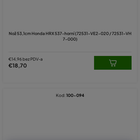
Nož 53,1cm Honda HRX 537-horní (72531-VE2-020 / 72531-VH
7-000)
€14,96 bez PDV-a
€18,70
Kod:
100-094