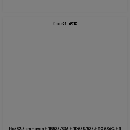
Kod:
91-6910
Nož 52,5 cm Honda HRB535/536,HRD535/536,HRG 536C, HR