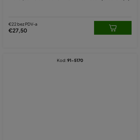
€22 bez PDV-a
€27,50
Kod:
91-5170