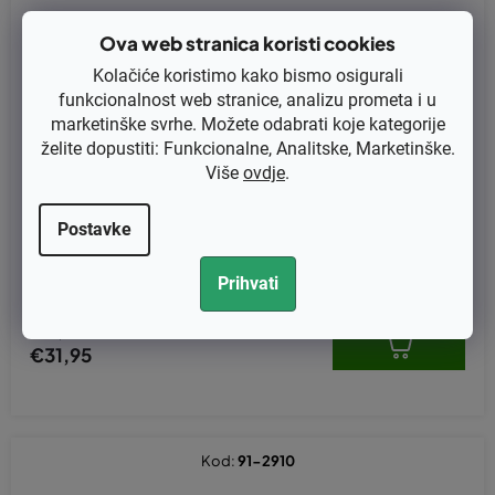
Ova web stranica koristi cookies
Kolačiće koristimo kako bismo osigurali
funkcionalnost web stranice, analizu prometa i u
marketinške svrhe. Možete odabrati koje kategorije
želite dopustiti: Funkcionalne, Analitske, Marketinške.
Više
ovdje
.
Prosječna
Postavke
ocjena
Nož 53,0cm Honda HRX 537, HRB 535, IZY 53 - dolní (72511-VH7
proizvoda
-000)
je
Prihvati
5,0
od
5
€25,56 bez PDV-a
zvjezdica.
€31,95
Kod:
91-2910