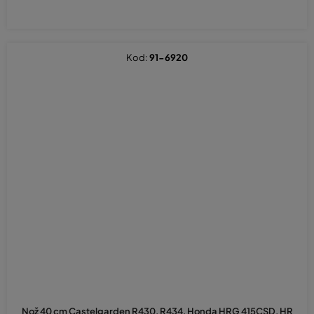
Kod:
91-6920
Nož 40 cm Castelgarden R430, R434, Honda HRG 415CSD, HR