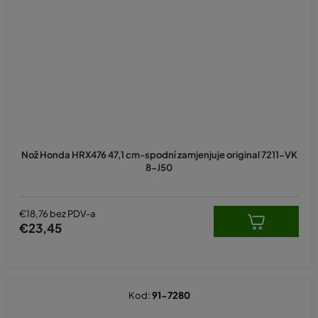
Nož Honda HRX476 47,1 cm-spodní zamjenjuje original 7211-VK
8-J50
€18,76 bez PDV-a
€23,45
Kod:
91-7280