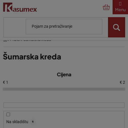
Preskoči
na
sadržaj
Početna
Pribor
Šumarska kreda
Šumarska kreda
P
Cijena
o
p
€
1
€
2
i
s
p
r
o
Na skladištu
6