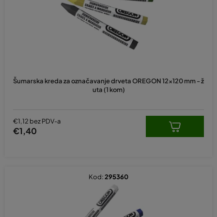
r
o
i
z
v
o
d
Šumarska kreda za označavanje drveta OREGON 12x120 mm - ž
a
uta (1 kom)
€1,12 bez PDV-a
€1,40
Kod:
295360