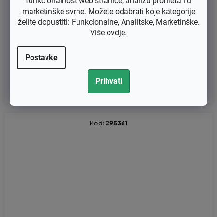
funkcionalnost web stranice, analizu prometa i u
marketinške svrhe. Možete odabrati koje kategorije
želite dopustiti: Funkcionalne, Analitske, Marketinške.
Šumarska kreda za označavanje drveta OREGON 12x120 mm -
Više
ovdje
.
crna (1 kom)
Postavke
€1,12 bez PDV-a
€1,40
Prihvati
Kod:
295361