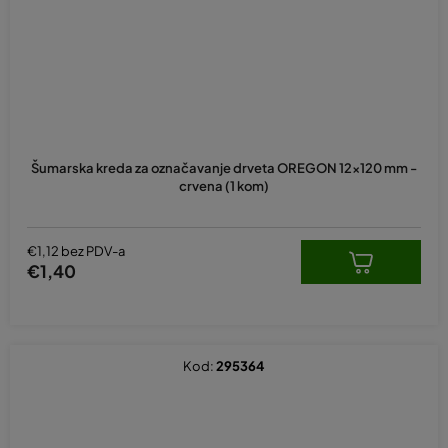
Šumarska kreda za označavanje drveta OREGON 12x120 mm -
crvena (1 kom)
€1,12 bez PDV-a
€1,40
Kod:
295364