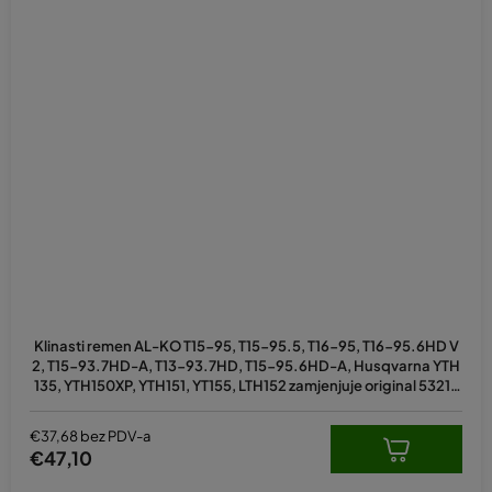
Klinasti remen AL-KO T15-95, T15-95.5, T16-95, T16-95.6HD V
2, T15-93.7HD-A, T13-93.7HD, T15-95.6HD-A, Husqvarna YTH
135, YTH150XP, YTH151, YT155, LTH152 zamjenjuje original 53218
0215, 180215, 583788401, 473441
€37,68 bez PDV-a
€47,10