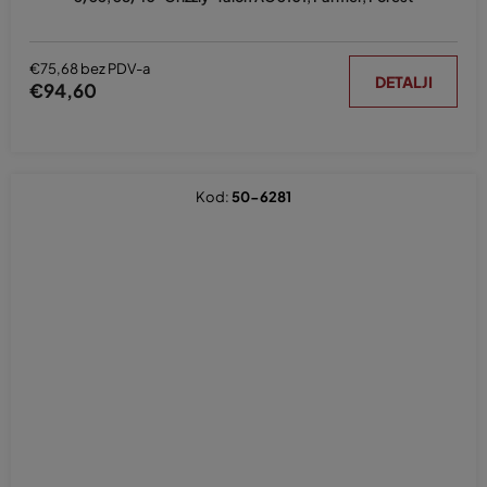
€75,68 bez PDV-a
DETALJI
€94,60
Kod:
50-6281