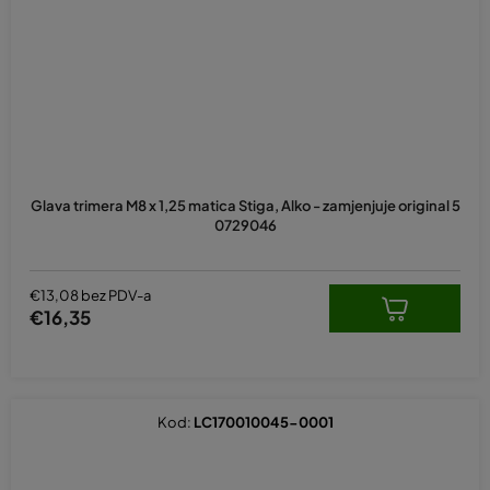
Glava trimera M8 x 1,25 matica Stiga, Alko - zamjenjuje original 5
0729046
€13,08 bez PDV-a
€16,35
Kod:
LC170010045-0001