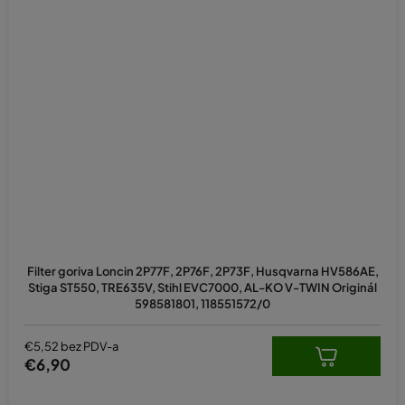
Filter goriva Loncin 2P77F, 2P76F, 2P73F, Husqvarna HV586AE,
Stiga ST550, TRE635V, Stihl EVC7000, AL-KO V-TWIN Originál
598581801, 118551572/0
€5,52 bez PDV-a
€6,90