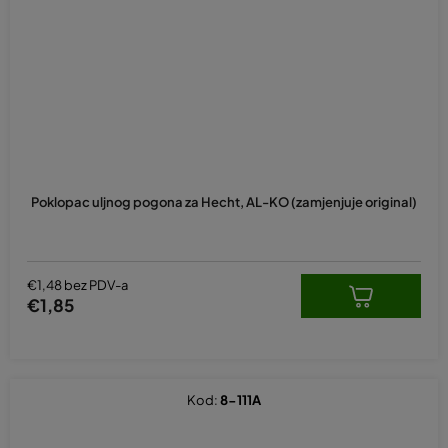
Poklopac uljnog pogona za Hecht, AL-KO (zamjenjuje original)
€1,48 bez PDV-a
€1,85
Kod:
8-111A