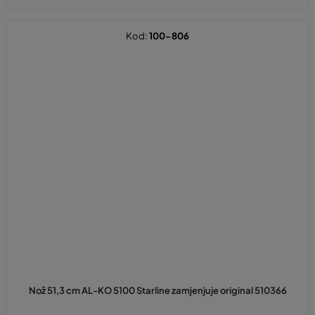
Kod:
100-806
Nož 51,3 cm AL-KO 5100 Starline zamjenjuje original 510366