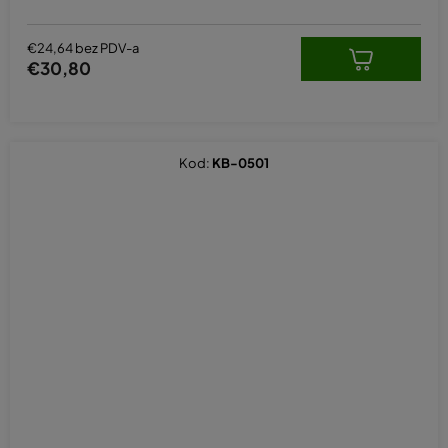
€24,64 bez PDV-a
€30,80
Kod:
KB-0501