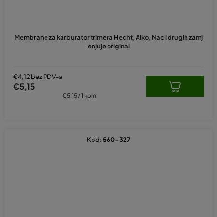
Membrane za karburator trimera Hecht, Alko, Nac i drugih zamj
enjuje original
€4,12 bez PDV-a
€5,15
Izračunaj
€5,15 / 1 kom
cijenu:
Kod:
560-327