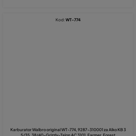
Kod:
WT-774
Karburator Walbro original WT-774, 9287-310001 za Alko KB 3
5/35, 38/40-Grizzly-Talon AC 3101, Farmer, Forest