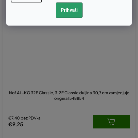
Prihvati
Nož AL-KO 32E Classic, 3.2E Classic duljina 30,7 cm zamjenjuje
original 548854
€7,40 bez PDV-a
€9,25