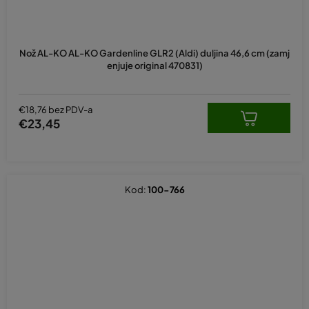
Nož AL-KO AL-KO Gardenline GLR2 (Aldi) duljina 46,6 cm (zamj
enjuje original 470831)
€18,76 bez PDV-a
€23,45
Kod:
100-766