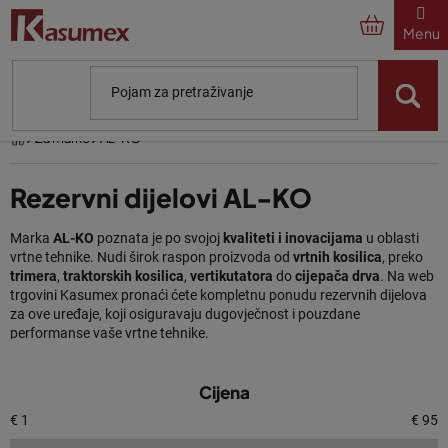
Preskoči
na
sadržaj
Početna
Za marke
AL-KO
Rezervni dijelovi AL-KO
Marka
AL-KO
poznata je po svojoj
kvaliteti i inovacijama
u oblasti
vrtne tehnike. Nudi širok raspon proizvoda od
vrtnih kosilica
, preko
trimera
,
traktorskih kosilica
,
vertikutatora
do
cijepača drva
. Na web
trgovini Kasumex pronaći ćete kompletnu ponudu rezervnih dijelova
za ove uređaje, koji osiguravaju dugovječnost i pouzdane
performanse vaše vrtne tehnike.
P
Cijena
Rezervni dijelovi za marku AL-KO
o
p
€
1
€
95
Čak se i najpouzdanije marke i proizvodi s vremenom troše. Zato