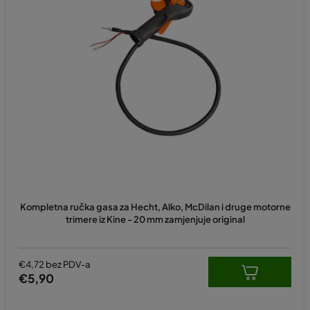
a
n
j
e
p
r
o
i
z
v
o
d
Kompletna ručka gasa za Hecht, Alko, McDilan i druge motorne
a
trimere iz Kine - 20 mm zamjenjuje original
€4,72 bez PDV-a
€5,90