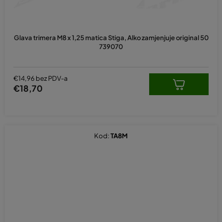
Glava trimera M8 x 1,25 matica Stiga, Alko zamjenjuje original 50
739070
€14,96 bez PDV-a
€18,70
Kod:
TA8M