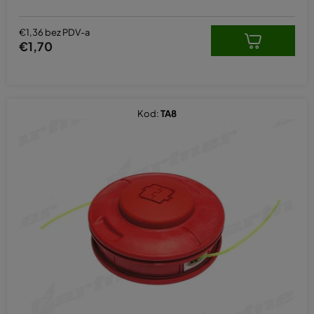
€1,36 bez PDV-a
€1,70
Kod:
TA8