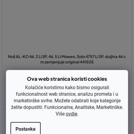
Nož AL-KO 46.2 Li SP, 46.5 Li Moweo, Solo 4757 Li SP, duljina 46 c
m zamjenjuje original 441505
Ova web stranica koristi cookies
€20,64 bez PDV-a
€25,80
Kolačiće koristimo kako bismo osigurali
funkcionalnost web stranice, analizu prometa i u
marketinške svrhe. Možete odabrati koje kategorije
želite dopustiti: Funkcionalne, Analitske, Marketinške.
Više
ovdje
.
Kod:
100-334
Postavke