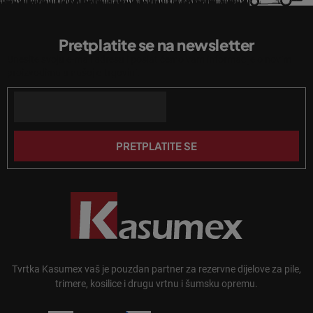
e
P
l
o
i
Pretplatite se na newsletter
d
s
Unesite svoju e-mail adresu i poslat ćemo vam informacije o novim
n
t
proizvodima u našoj e-trgovini.
a
o
n
Email
ž
j
j
a
e
PRETPLATITE SE
Tvrtka Kasumex vaš je pouzdan partner za rezervne dijelove za pile,
trimere, kosilice i drugu vrtnu i šumsku opremu.