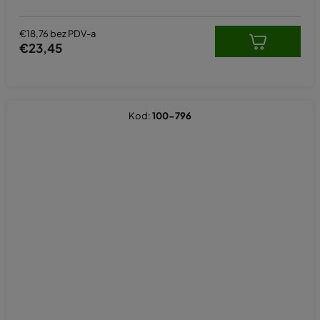
€18,76 bez PDV-a
€23,45
Kod:
100-796