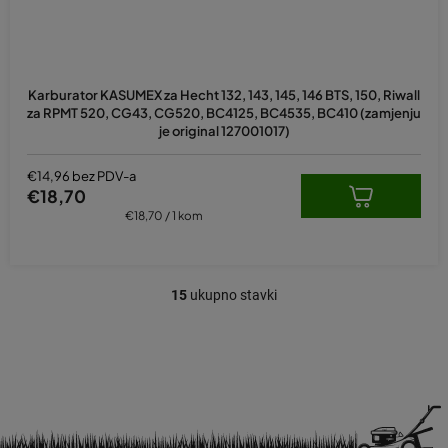
Karburator KASUMEX za Hecht 132, 143, 145, 146 BTS, 150, Riwall
za RPMT 520, CG43, CG520, BC4125, BC4535, BC410 (zamjenju
je original 127001017)
€14,96 bez PDV-a
€18,70
Izračunaj
€18,70 / 1 kom
cijenu:
15
ukupno stavki
K
o
n
t
r
o
l