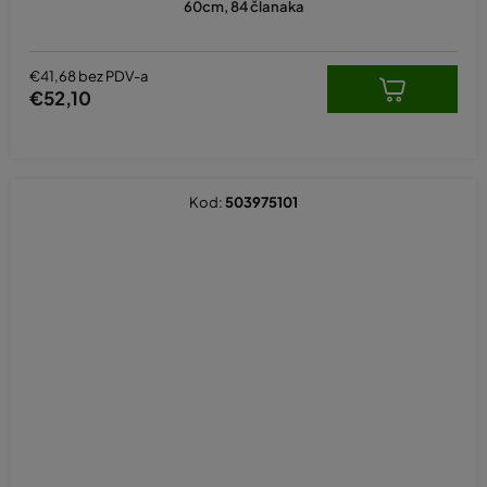
60cm, 84 članaka
€41,68 bez PDV-a
€52,10
Kod:
503975101