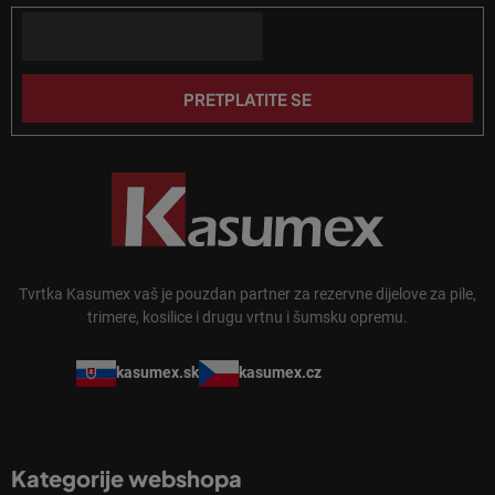
a
o
n
Email
ž
j
j
a
e
PRETPLATITE SE
Tvrtka Kasumex vaš je pouzdan partner za rezervne dijelove za pile,
trimere, kosilice i drugu vrtnu i šumsku opremu.
kasumex.sk
kasumex.cz
Kategorije webshopa