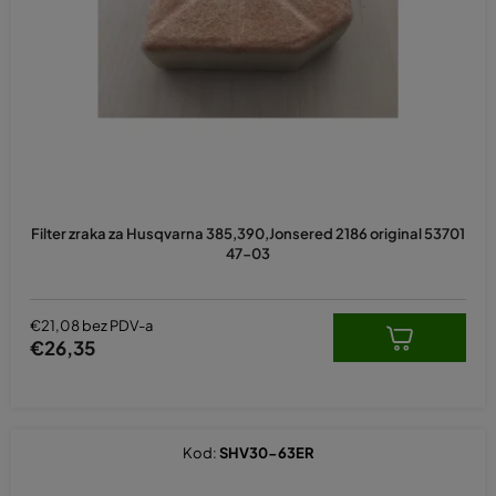
p
r
o
i
z
v
o
d
Filter zraka za Husqvarna 385,390,Jonsered 2186 original 53701
a
47-03
€21,08 bez PDV-a
€26,35
Kod:
SHV30-63ER