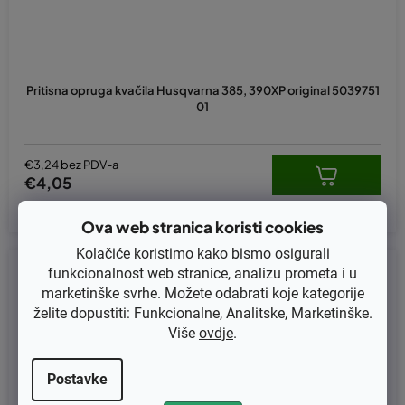
Pritisna opruga kvačila Husqvarna 385, 390XP original 5039751
01
€3,24 bez PDV-a
€4,05
Ova web stranica koristi cookies
Kolačiće koristimo kako bismo osigurali
Kod:
179-746M
funkcionalnost web stranice, analizu prometa i u
marketinške svrhe. Možete odabrati koje kategorije
želite dopustiti: Funkcionalne, Analitske, Marketinške.
Više
ovdje
.
Postavke