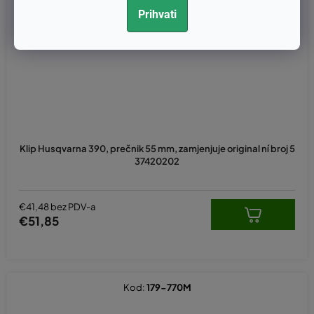
Prihvati
Klip Husqvarna 390, prečnik 55 mm, zamjenjuje original ní broj 5
37420202
€41,48 bez PDV-a
€51,85
Kod:
179-770M