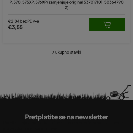
P, 570, 575XP, 576XP (zamjenjuje original 537017101, 50364790
2)
€2,84 bez PDV-a
€3,55
7
ukupno stavki
K
o
n
t
r
o
l
e
P
l
o
i
Pretplatite se na newsletter
d
s
Unesite svoju e-mail adresu i poslat ćemo vam informacije o novim
n
t
proizvodima u našoj e-trgovini.