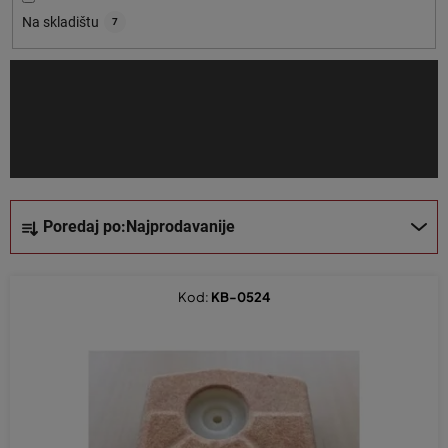
o
Na skladištu
7
i
z
v
o
d
a
S
Poredaj po:
Najprodavanije
o
r
t
Kod:
KB-0524
i
r
a
n
j
e