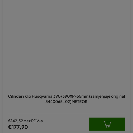
Cilindar i klip Husqvarna 390/390XP-55mm (zamjenjuje original
5440065-02)METEOR
€142,32 bez PDV-a
€177,90