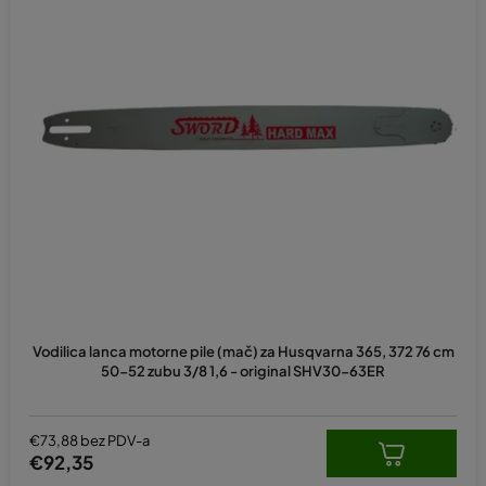
Vodilica lanca motorne pile (mač) za Husqvarna 365, 372 76 cm
50-52 zubu 3/8 1,6 - original SHV30-63ER
€73,88 bez PDV-a
€92,35