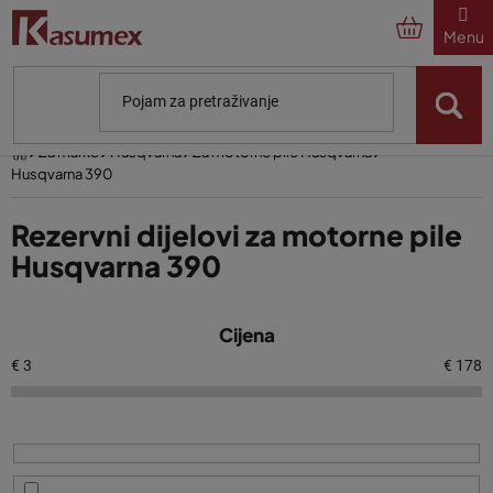
Preskoči
na
sadržaj
Početna
Za marke
Husqvarna
Za motorne pile Husqvarna
Husqvarna 390
Rezervni dijelovi za motorne pile
Husqvarna 390
P
Cijena
o
p
€
3
€
178
i
s
p
r