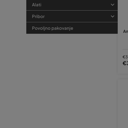
Alati
Pribor
Povoljno pakovanje
Am
€3
€