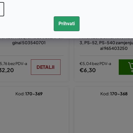
Prihvati
ortizer Husqvarna 261, 262XP ori
Amortizer Dolmar 109, 111, 
ginal 503540701
3, PS-52, PS-540 zamjenjuj
al 965403250
5,76 bez PDV-a
€5,04 bez PDV-a
DETALJI
32,20
€6,30
Kod:
170-369
Kod:
170-368