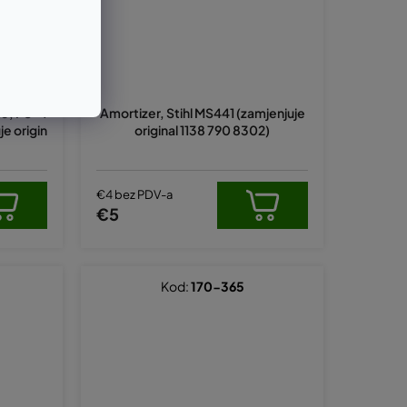
115, PS-4
Amortizer, Stihl MS441 (zamjenjuje
e origin
original 1138 790 8302)
€4 bez PDV-a
€5
Kod:
170-365