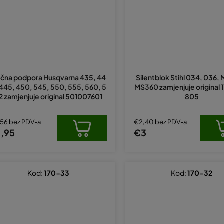
čna podpora Husqvarna 435, 44
Silentblok Stihl 034, 036
 445, 450, 545, 550, 555, 560, 5
MS360 zamjenjuje original 
2 zamjenjuje original 501007601
805
,56 bez PDV-a
€2,40 bez PDV-a
1,95
€3
Kod:
170-33
Kod:
170-32