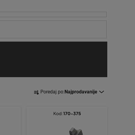
S
Poredaj po:
Najprodavanije
o
r
t
Kod:
170-375
i
r