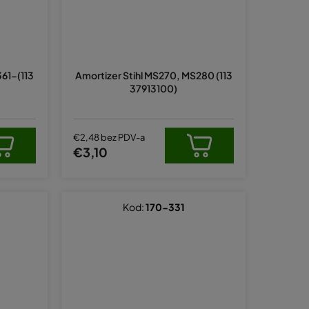
361-(113
Amortizer Stihl MS270, MS280 (113
37913100)
€2,48 bez PDV-a
€3,10
Kod:
170-331