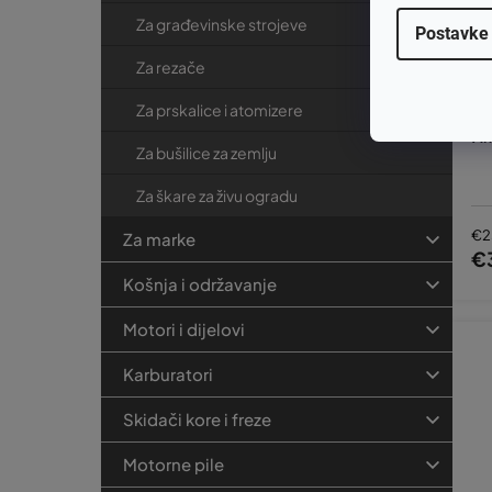
Za građevinske strojeve
Postavke
Za rezače
Za prskalice i atomizere
Am
Za bušilice za zemlju
Za škare za živu ogradu
€2
Za marke
€
Košnja i održavanje
Motori i dijelovi
Karburatori
Skidači kore i freze
Motorne pile