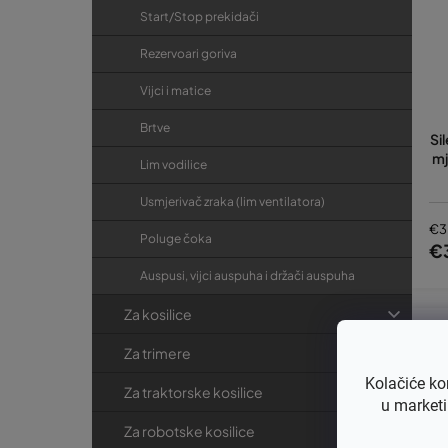
Start/Stop prekidači
Rezervoari goriva
Vijci i matice
Brtve
Si
mj
Lim vodilice
Usmjerivač zraka (lim ventilatora)
€3
Poluge čoka
€
Auspusi, vijci auspuha i držači auspuha
Za kosilice
Za trimere
Kolačiće ko
Za traktorske kosilice
u marketi
Za robotske kosilice