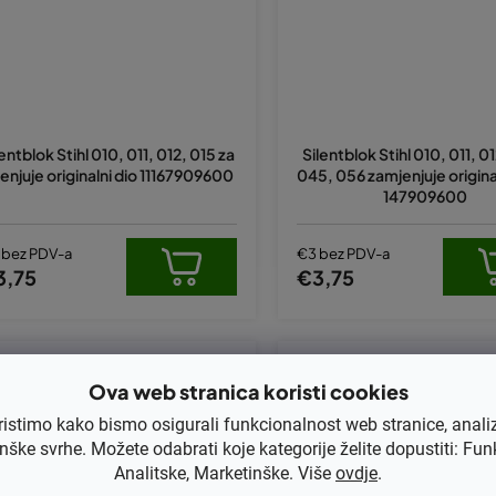
lentblok Stihl 010, 011, 012, 015 za
Silentblok Stihl 010, 011, 0
enjuje originalni dio 11167909600
045, 056 zamjenjuje original
147909600
 bez PDV-a
€3 bez PDV-a
3,75
€3,75
Kod:
503540701
Kod:
KB-D111
Ova web stranica koristi cookies
ristimo kako bismo osigurali funkcionalnost web stranice, anali
nške svrhe. Možete odabrati koje kategorije želite dopustiti: Fun
Analitske, Marketinške. Više
ovdje
.