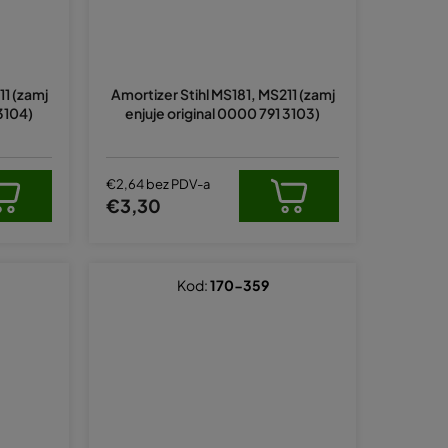
11 (zamj
Amortizer Stihl MS181, MS211 (zamj
 3104)
enjuje original 0000 791 3103)
€2,64 bez PDV-a
€3,30
Kod:
170-359