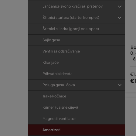
Lančanici (zvono kvačila) i prstenovi
Štitnici startera (starter komplet)
Štitnici cilindra (gornji poklopac)
Sajle gasa
Bo
Ventili za odzračivanje
0,
6
Klipnjače
Prihvatnici drveta
€1
€
Poluga gasa i čoka
Trake kočnice
Krimeri (usisne cijevi)
Magneti i ventilatori
Amortizeri