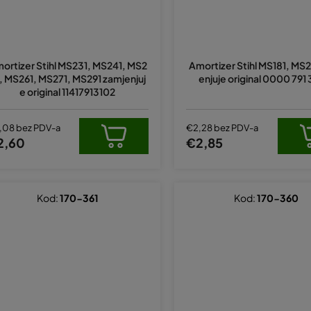
ortizer Stihl MS231, MS241, MS2
Amortizer Stihl MS181, MS2
, MS261, MS271, MS291 zamjenjuj
enjuje original 0000 791
e original 11417913102
,08 bez PDV-a
€2,28 bez PDV-a
2,60
€2,85
Kod:
170-361
Kod:
170-360