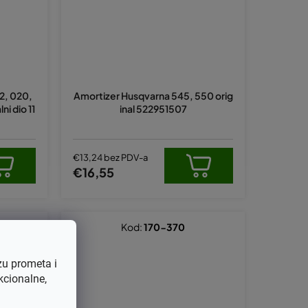
12, 020,
Amortizer Husqvarna 545, 550 orig
ni dio 11
inal 522951507
€13,24 bez PDV-a
€16,55
Kod:
170-370
zu prometa i
kcionalne,