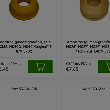
ortizer (gumeni graničnik) Stihl
Amortizer (gumeni granični
362, MS400, MS441 Original 113
MS261, MS271, MS291, MS3
87915902
41 Original 113879159
,16 bez PDV-a
€6,12 bez PDV-a
6,45
€7,65
Kod:
33-10-215
Kod:
170-366