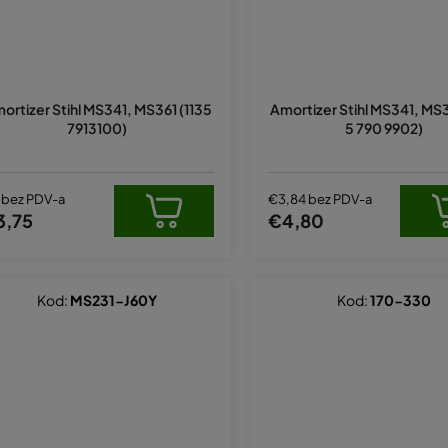
ortizer Stihl MS341, MS361 (1135
Amortizer Stihl MS341, MS
7913100)
5 790 9902)
 bez PDV-a
€3,84 bez PDV-a
3,75
€4,80
Kod:
MS231-J60Y
Kod:
170-330