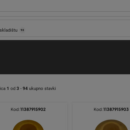
skladištu
93
nica
1
od
3
-
94
ukupno stavki
Kod:
11387915902
Kod:
11387915903