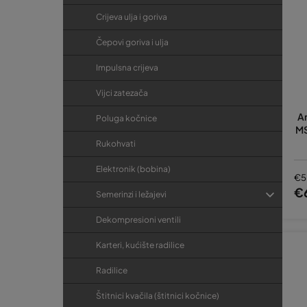
Crijeva ulja i goriva
Čepovi goriva i ulja
Impulsna crijeva
Vijci zatezača
Am
Poluga kočnice
MS
Rukohvati
Elektronik (bobina)
€5
€
Semerinzi i ležajevi
Dekompresioni ventili
Karteri, kućište radilice
Radilice
Štitnici kvačila (štitnici kočnice)