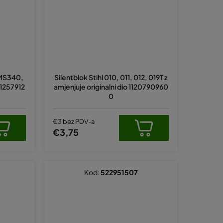
, MS340,
Silentblok Stihl 010, 011, 012, 019T z
11257912
amjenjuje originalni dio 1120790960
0
€3 bez PDV-a
€3,75
Kod:
522951507