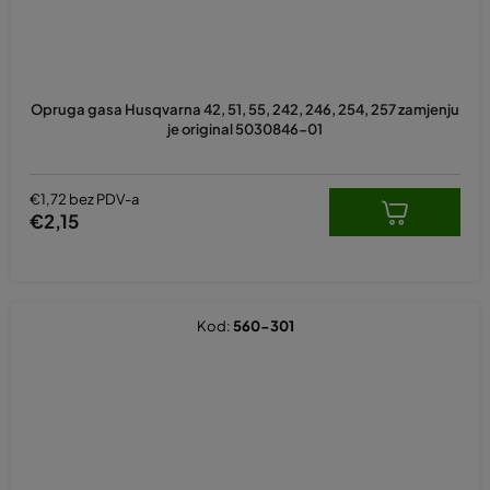
Opruga gasa Husqvarna 42, 51, 55, 242, 246, 254, 257 zamjenju
je original 5030846-01
€1,72 bez PDV-a
€2,15
Kod:
560-301