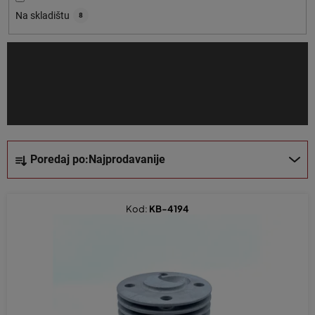
o
Na skladištu
8
i
z
v
o
d
a
S
Poredaj po:
Najprodavanije
o
r
t
Kod:
KB-4194
i
r
a
n
j
e