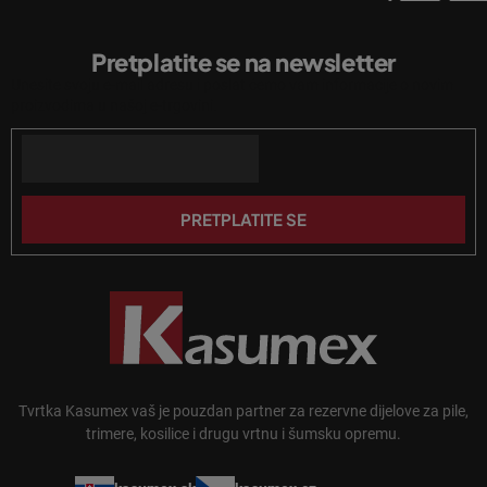
e
P
l
o
i
Pretplatite se na newsletter
d
s
Unesite svoju e-mail adresu i poslat ćemo vam informacije o novim
n
t
proizvodima u našoj e-trgovini.
a
o
n
Email
ž
j
j
a
e
PRETPLATITE SE
Tvrtka Kasumex vaš je pouzdan partner za rezervne dijelove za pile,
trimere, kosilice i drugu vrtnu i šumsku opremu.