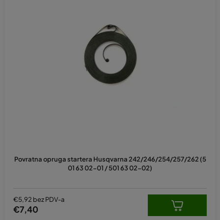
Povratna opruga startera Husqvarna 242/246/254/257/262 (5
01 63 02-01 / 501 63 02-02)
€5,92 bez PDV-a
€7,40