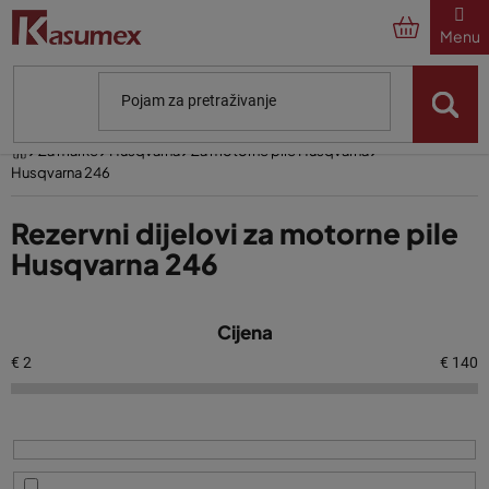
Preskoči
na
sadržaj
Početna
Za marke
Husqvarna
Za motorne pile Husqvarna
Husqvarna 246
Rezervni dijelovi za motorne pile
Husqvarna 246
P
Cijena
o
p
€
2
€
140
i
s
p
r