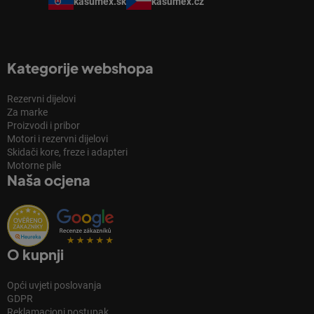
kasumex.sk
kasumex.cz
Kategorije webshopa
Rezervni dijelovi
Za marke
Proizvodi i pribor
Motori i rezervni dijelovi
Skidači kore, freze i adapteri
Motorne pile
Naša ocjena
O kupnji
Opći uvjeti poslovanja
GDPR
Reklamacioni postupak