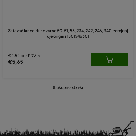
Zatezač lanca Husqvarna 50, 51, 55, 234, 242, 246, 340, zamjenj
uje original 501546301
€4,52 bez PDV-a
€5,65
8
ukupno stavki
K
o
n
t
r
o
l