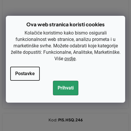
Ova web stranica koristi cookies
Kolačiće koristimo kako bismo osigurali
funkcionalnost web stranice, analizu prometa i u
marketinške svrhe. Možete odabrati koje kategorije
želite dopustiti: Funkcionalne, Analitske, Marketinške.
Više
ovdje
.
Opruga kočnice plosnata Husqvarna 36, 51, 242, 246, 254, 257,
262XP, 266, 268, 272, Jonsered 670 zamjenjuje original 5018747
-01, 501874701
Postavke
€1,72 bez PDV-a
Prihvati
€2,15
Kod:
PIS.HSQ.246