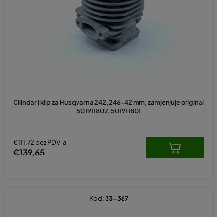
p
r
o
i
z
v
o
d
Cilindar i klip za Husqvarna 242, 246-42 mm, zamjenjuje original
a
501911802, 501911801
€111,72 bez PDV-a
€139,65
Kod:
33-367