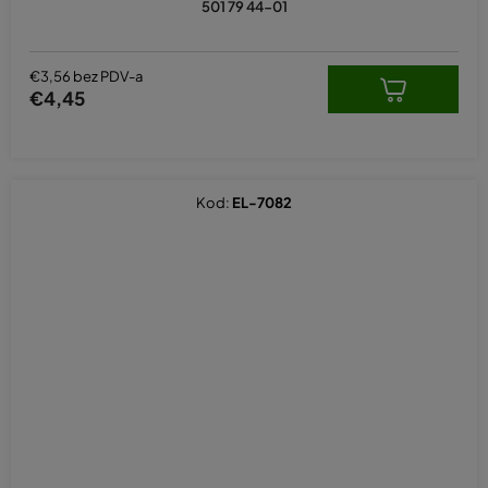
501 79 44-01
€3,56 bez PDV-a
€4,45
Kod:
EL-7082