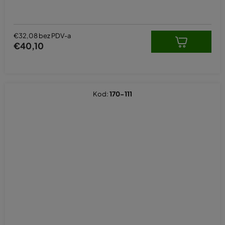
€32,08 bez PDV-a
€40,10
Kod:
170-111