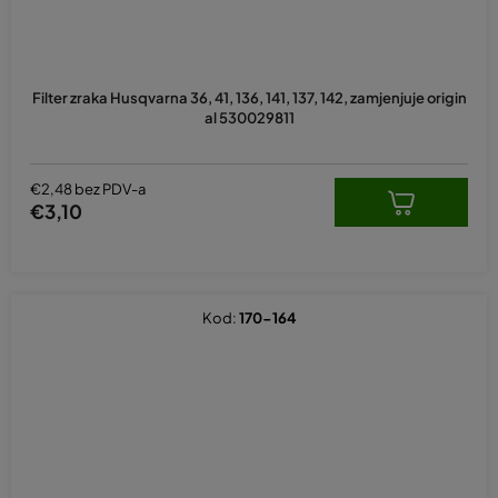
Filter zraka Husqvarna 36, 41, 136, 141, 137, 142, zamjenjuje origin
al 530029811
€2,48 bez PDV-a
€3,10
Kod:
170-164