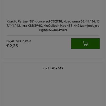
Kvačilo Partner 351-Jonsered CS 2138, Husqvarna 36, 41, 136, 13
7, 141, 142, Ikra KSB 3940, McCulloch Mac 438, 442 (zamjenjuje o
riginal 530014949)
€7,40 bez PDV-a
€9,25
Kod:
170-349