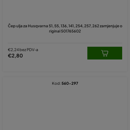
Čep ulja za Husqvarna 51, 55, 136, 141, 254, 257, 262 zamjenjuje o
riginal 501765602
€2,24 bez PDV-a
€2,80
Kod:
560-297