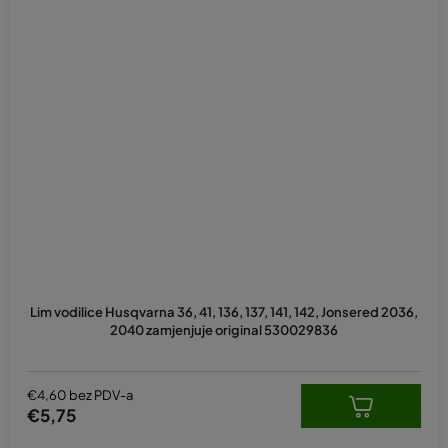
Lim vodilice Husqvarna 36, 41, 136, 137, 141, 142, Jonsered 2036,
2040 zamjenjuje original 530029836
€4,60 bez PDV-a
€5,75