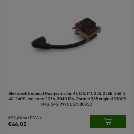
Elektronik (bobina) Husqvarna 36, 41, 136, 141, 235, 235E, 236, 2
40, 240E-Jonsered 2036, 2040 136-Partner 365 original 53003
9143, 545199901, 575803501
€52,84 bez PDV-a
€66,05