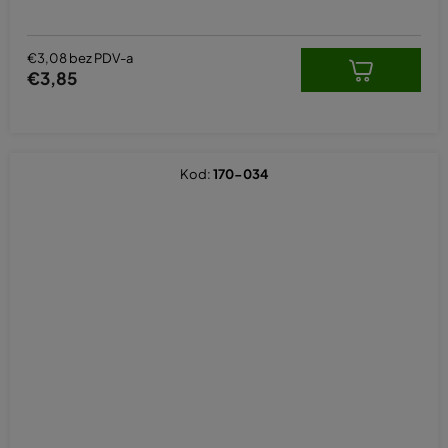
€3,08 bez PDV-a
€3,85
Kod:
170-034