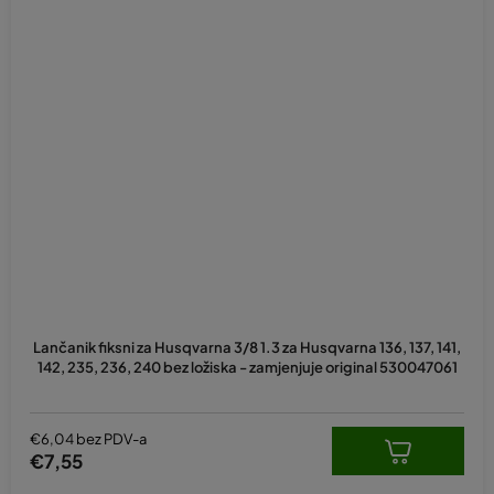
Lančanik fiksni za Husqvarna 3/8 1.3 za Husqvarna 136, 137, 141,
142, 235, 236, 240 bez ložiska - zamjenjuje original 530047061
€6,04 bez PDV-a
€7,55