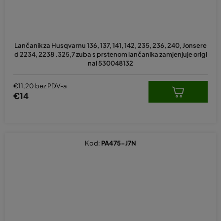
Lančanik za Husqvarnu 136, 137, 141, 142, 235, 236, 240, Jonsere
d 2234, 2238 .325,7 zuba s prstenom lančanika zamjenjuje origi
nal 530048132
€11,20 bez PDV-a
€14
Kod:
PA475-J7N