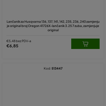
Lančanik za Husqvarna 136, 137, 141, 142, 235, 236, 240 zamjenju
je original broj Oregon 41726X-lančanik 3.25 7 zuba, zamjenjuje
original
€5,48 bez PDV-a
€6,85
Kod:
513447