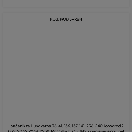
Kod:
PA475-R6N
Prosječna
ocjena
Lančanik za Husqvarna 36, 41, 136, 137, 141, 236, 240,Jonsered 2
proizvoda
035, 2036, 2234, 2238, McCulloch335, 442 - zamjenjuje original