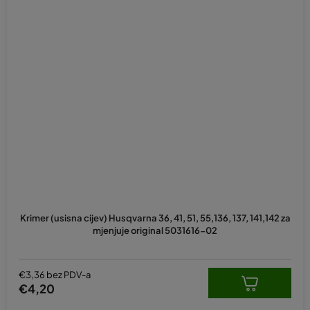
Krimer (usisna cijev) Husqvarna 36, 41, 51, 55,136, 137, 141,142 za
mjenjuje original 5031616-02
€3,36 bez PDV-a
€4,20