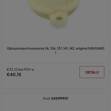
p
r
o
i
z
v
o
d
Uljna pumpa Husqvarna 36, 136, 137, 141, 142, original 54503680
a
1
€32,12 bez PDV-a
DETALJI
€40,15
Kod:
545199901