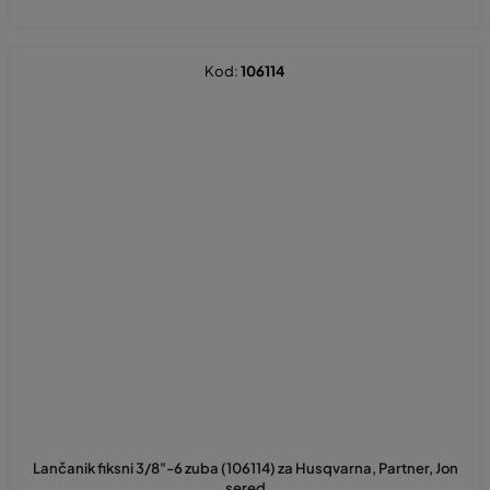
Kod:
106114
Lančanik fiksni 3/8"-6 zuba (106114) za Husqvarna, Partner, Jon
sered