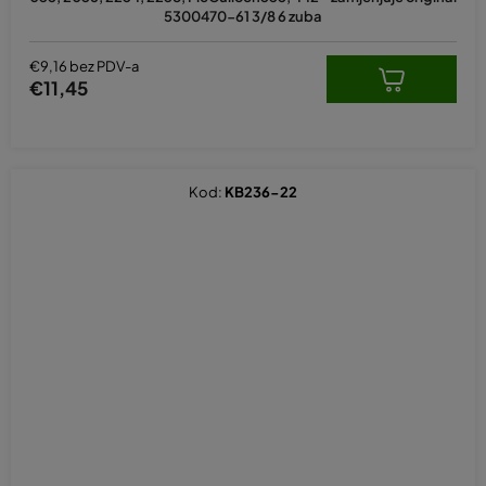
je
5300470-61 3/8 6 zuba
5,0
od
5
€9,16 bez PDV-a
zvjezdica.
€11,45
Kod:
KB236-22