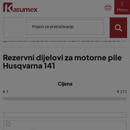
Preskoči
na
sadržaj
Početna
Za marke
Husqvarna
Za motorne pile Husqvarna
Husqvarna 141
Rezervni dijelovi za motorne pile
Husqvarna 141
P
Cijena
o
p
€
1
€
211
i
s
p
r