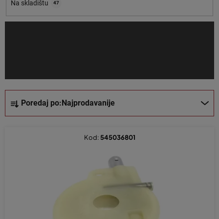
o
Na skladištu
47
i
z
v
o
d
a
S
Poredaj po:
Najprodavanije
o
r
t
Kod:
545036801
i
r
a
n
j
e