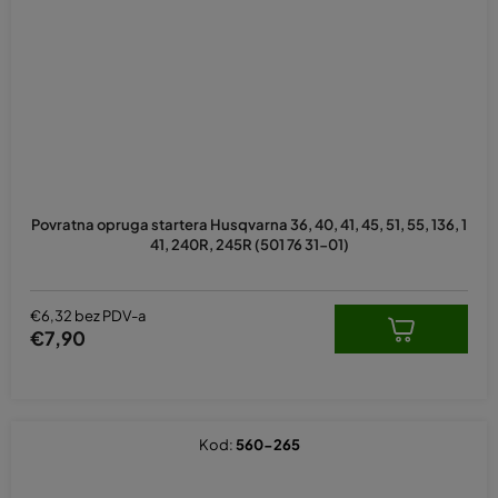
Povratna opruga startera Husqvarna 36, 40, 41, 45, 51, 55, 136, 1
41, 240R, 245R (501 76 31-01)
€6,32 bez PDV-a
€7,90
Kod:
560-265