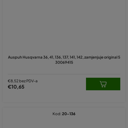
Auspuh Husqvarna 36, 41, 136, 137, 141, 142, zamjenjuje original 5
30069415
€8,52 bez PDV-a
€10,65
Kod:
20-136