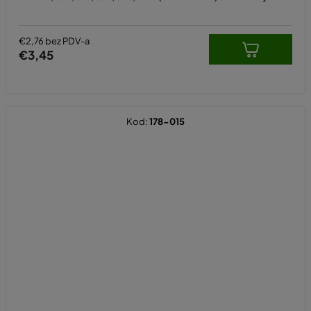
€2,76 bez PDV-a
€3,45
Kod:
178-015