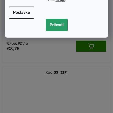
Postavke
Puž uljne pumpe Husqvarna 235, 236, 240, Partner 350, 351, 37
Prihvati
0, 390 - original 530037820
€7 bez PDV-a
€8,75
Kod:
33-3291