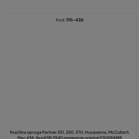
Kod:
170-430
Kvačilna opruga Partner 351, 350, 370, Husqvarna, McCulloch
Mac 438, Ikra KSB 3940 zamjenjuje original 530094188