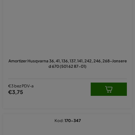
Amortizer Husqvarna 36, 41, 136, 137, 141, 242, 246, 268-Jonsere
d 670 (501 62 87-01)
€3 bez PDV-a
€3,75
Kod:
170-347