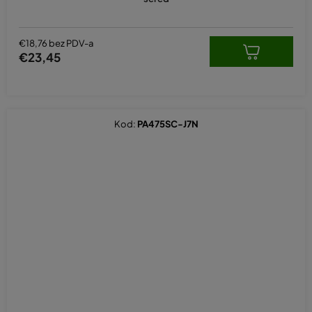
€18,76 bez PDV-a
€23,45
Kod:
PA475SC-J7N