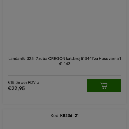
Lančanik .325-7 zuba OREGON kat.broj 513447 za Husqvarna 1
41, 142
€18,36 bez PDV-a
€22,95
Kod:
KB236-21