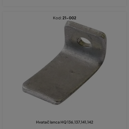
Kod:
21-002
Hvatač lanca HQ 136,137,141,142