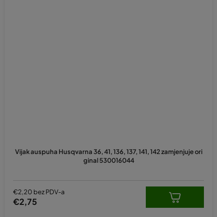
Vijak auspuha Husqvarna 36, 41, 136, 137, 141, 142 zamjenjuje ori
ginal 530016044
€2,20 bez PDV-a
€2,75