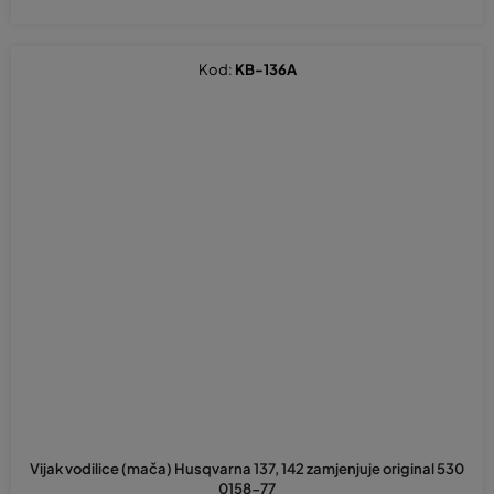
Kod:
KB-136A
Vijak vodilice (mača) Husqvarna 137, 142 zamjenjuje original 530
0158-77