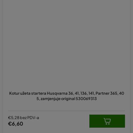
Kotur užeta startera Husqvarna 36, 41, 136, 141, Partner 365, 40
5, zamjenjuje original 530069313
€5,28 bez PDV-a
€6,60