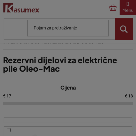
Preskoči
na
sadržaj
Početna
Za marke
Oleo-Mac
Za električne pile Oleo-Mac
Rezervni dijelovi za električne
pile Oleo-Mac
P
Cijena
o
p
€
17
€
18
i
s
p
r