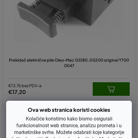
p
r
o
i
z
v
o
d
Prekidač električne pile Oleo-Mac GS180, GS200 original YT00
a
0047
€13,76 bez PDV-a
€17,20
Ova web stranica koristi cookies
1
ukupno stavki
Kolačiće koristimo kako bismo osigurali
K
funkcionalnost web stranice, analizu prometa i u
o
marketinške svrhe. Možete odabrati koje kategorije
n