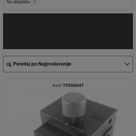
o
Na skladištu
1
i
z
v
o
d
a
S
Poredaj po:
Najprodavanije
o
r
t
Kod:
YT000047
i
r
a
n
j
e