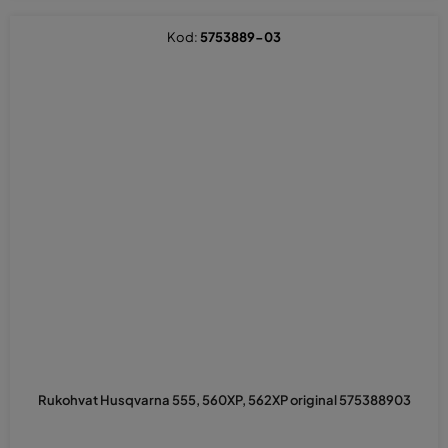
Kod:
5753889-03
Rukohvat Husqvarna 555, 560XP, 562XP original 575388903