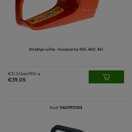
r
o
i
z
v
o
d
Stražnja ručka- Husqvarna 455, 460, 461
a
€31,24 bez PDV-a
€39,05
Kod:
11407911703