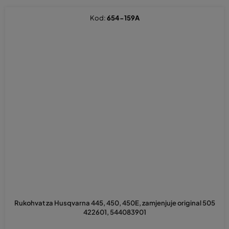
Kod:
654-159A
Rukohvat za Husqvarna 445, 450, 450E, zamjenjuje original 505
422601, 544083901