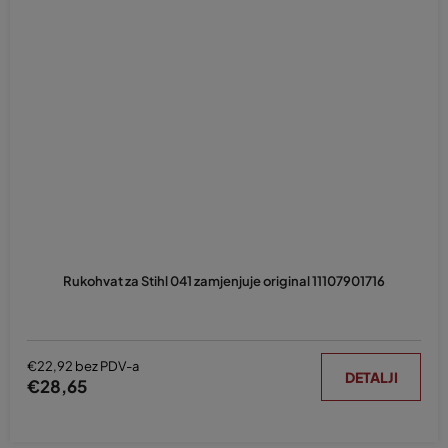
Rukohvat za Stihl 041 zamjenjuje original 11107901716
€22,92 bez PDV-a
DETALJI
€28,65