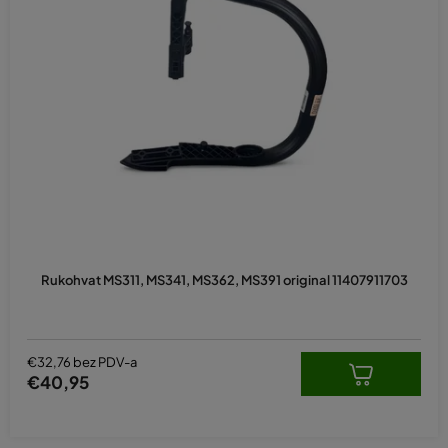
Rukohvat MS311, MS341, MS362, MS391 original 11407911703
€32,76 bez PDV-a
€40,95