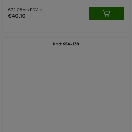
€32,08 bez PDV-a
€40,10
Kod:
654-138