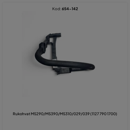
Kod:
654-142
Rukohvat MS290/MS390/MS310/029/039 (1127 790 1700)