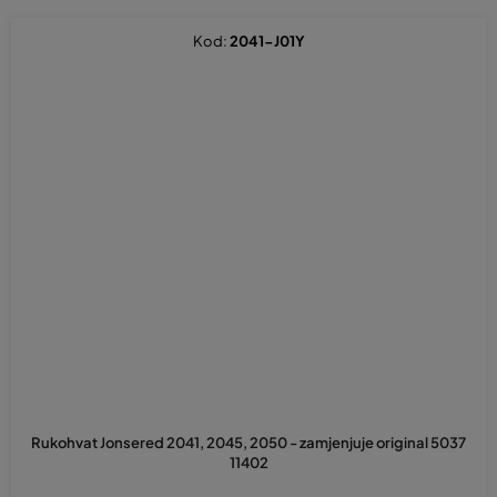
Kod:
2041-J01Y
Rukohvat Jonsered 2041, 2045, 2050 - zamjenjuje original 5037
11402