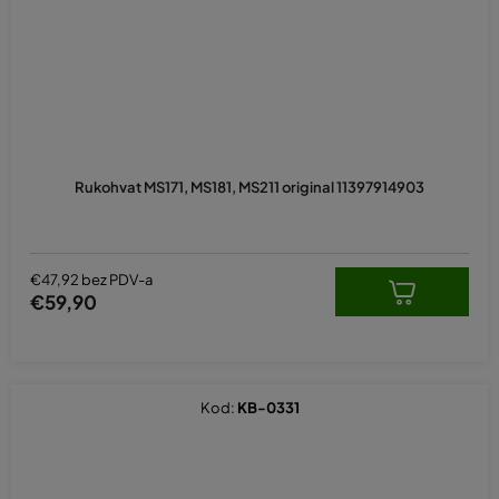
Rukohvat MS171, MS181, MS211 original 11397914903
€47,92 bez PDV-a
€59,90
Kod:
KB-0331