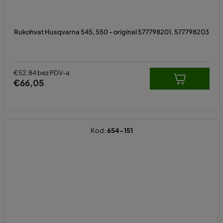
Rukohvat Husqvarna 545, 550 - original 577798201, 577798203
€52,84 bez PDV-a
€66,05
Kod:
654-151