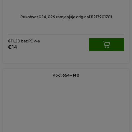
Rukohvat 024, 026 zamjenjuje original 11217901701
€11,20 bez PDV-a
€14
Kod:
654-140