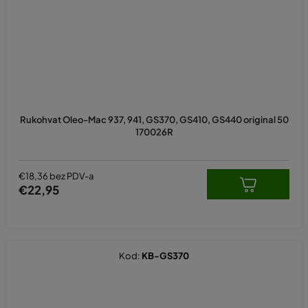
Rukohvat Oleo-Mac 937, 941, GS370, GS410, GS440 original 50
170026R
€18,36 bez PDV-a
€22,95
Kod:
KB-GS370