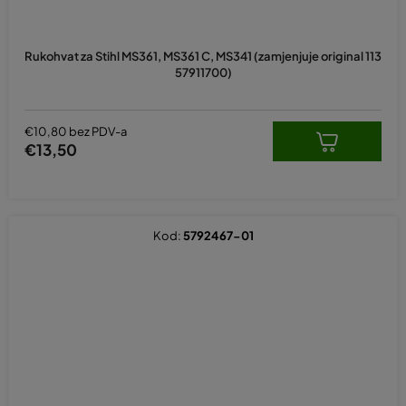
Rukohvat za Stihl MS361, MS361 C, MS341 (zamjenjuje original 113
57911700)
€10,80 bez PDV-a
€13,50
Kod:
5792467-01