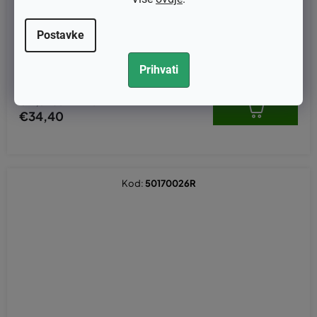
Postavke
Rukohvat Oleo-Mac GS371, GS411, GS451 - original 50180108R
Prihvati
€27,52 bez PDV-a
€34,40
Kod:
50170026R