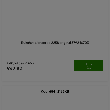
Rukohvat Jonsered 2258 original 579246703
€48,64 bez PDV-a
€60,80
Kod:
654-2165KB