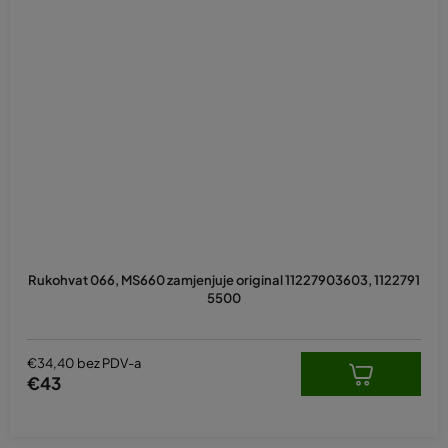
Rukohvat 066, MS660 zamjenjuje original 11227903603, 1122791
5500
€34,40 bez PDV-a
€43