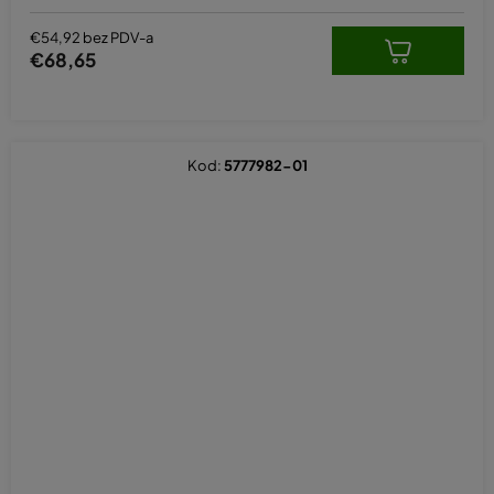
€54,92 bez PDV-a
€68,65
Kod:
5777982-01