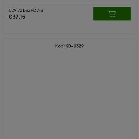
€29,72 bez PDV-a
€37,15
Kod:
KB-0329