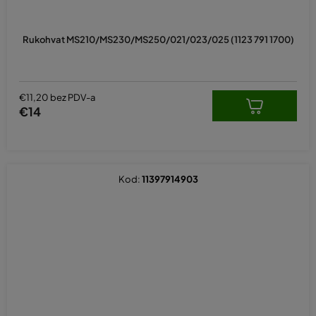
Rukohvat MS210/MS230/MS250/021/023/025 (1123 791 1700)
€11,20 bez PDV-a
€14
Kod:
11397914903