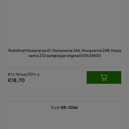
Rukohvat Husqvarna 61, Husqvarna 266, Husqvarna 268, Husq
varna 272 zamjenjuje original 501534503
€14,96 bez PDV-a
€18,70
Kod:
KB-0266