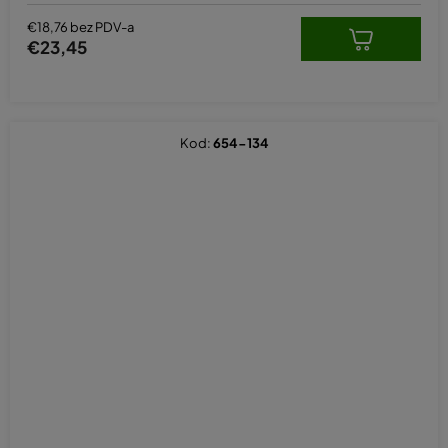
€18,76 bez PDV-a
€23,45
Kod:
654-134