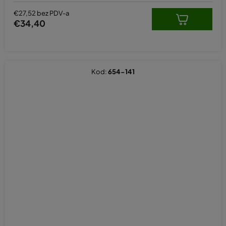
€27,52 bez PDV-a
€34,40
Kod:
654-141