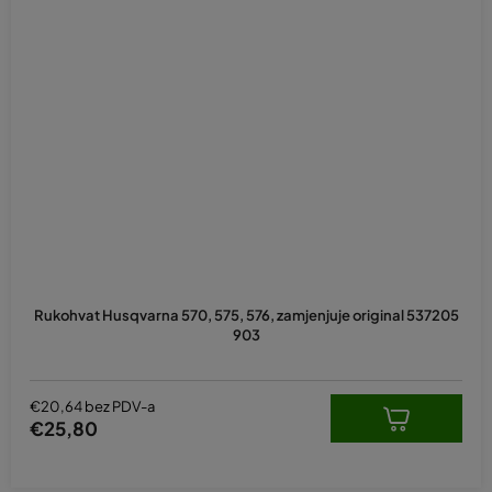
Rukohvat Husqvarna 570, 575, 576, zamjenjuje original 537205
903
€20,64 bez PDV-a
€25,80