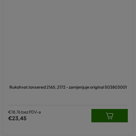
Rukohvat Jonsered 2165, 2172 - zamjenjuje original 503803001
€18,76 bez PDV-a
€23,45