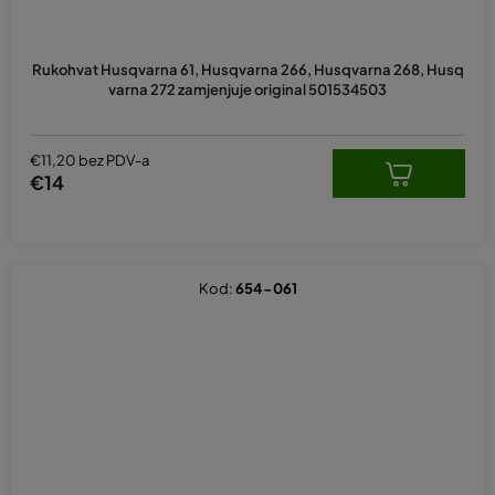
Rukohvat Husqvarna 61, Husqvarna 266, Husqvarna 268, Husq
varna 272 zamjenjuje original 501534503
€11,20 bez PDV-a
€14
Kod:
654-061