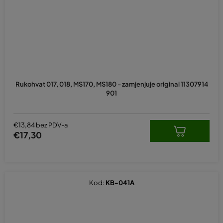
Rukohvat 017, 018, MS170, MS180 - zamjenjuje original 11307914
901
€13,84 bez PDV-a
€17,30
Kod:
KB-041A