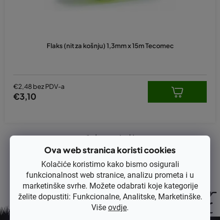
z
v
o
d
Flaks (nit za košnju) 1,3mm x 15m Tecomec
a
€2,48 bez PDV-a
€3,10
1
ukupno stavki
K
Ova web stranica koristi cookies
o
n
Kolačiće koristimo kako bismo osigurali
t
funkcionalnost web stranice, analizu prometa i u
r
marketinške svrhe. Možete odabrati koje kategorije
o
želite dopustiti: Funkcionalne, Analitske, Marketinške.
l
Više
ovdje
.
e