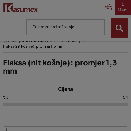
Preskoči
na
sadržaj
Početna
Košnja i održavanje
Flakse (niti za košnju)
Flaksa (nit košnje): promjer 1,3 mm
Flaksa (nit košnje): promjer 1,3
mm
P
Cijena
o
p
€
3
€
4
i
s
p
r