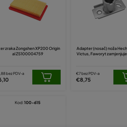
lter zraka Zongshen XP200 Origin
Adapter (nosač) noža Hec
al ZS100004759
Victus, Faworyt zamjenjuje 
,88 bez PDV-a
€7 bez PDV-a
6,10
€8,75
Kod:
100-615