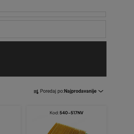
S
Poredaj po:
Najprodavanije
o
r
t
Kod:
540-517NV
i
r