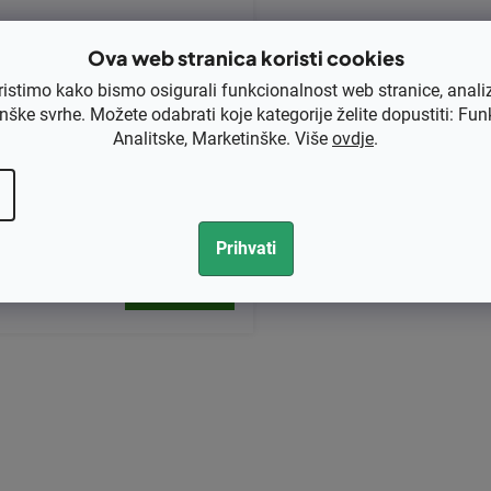
Ova web stranica koristi cookies
ristimo kako bismo osigurali funkcionalnost web stranice, anali
nške svrhe. Možete odabrati koje kategorije želite dopustiti: Fun
Analitske, Marketinške. Više
ovdje
.
ž 46 cm Hecht 548SX, 549SB, 5
4SB, 548HSW od roku 2013, 548
E, 5484SX, 548SW od roku 201
, 5484SXE, 5483SW, 5483SWE,
Prihvati
8 INSTART zamjenjuje original 26
1,20 bez PDV-a
300248802
14
K
o
n
t
r