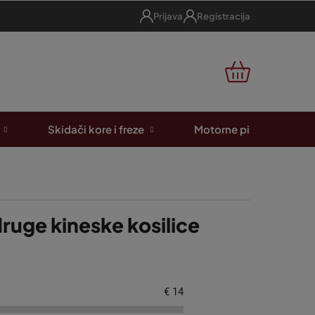
Prijava
Registracija
KOŠARICA
Skidači kore i freze
Motorne pile
A
 druge kineske kosilice
€
14