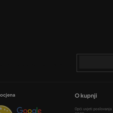
Email
acije o novim proizvodima u našoj e-trgovini.
 ocjena
O kupnji
Opći uvjeti poslovanja