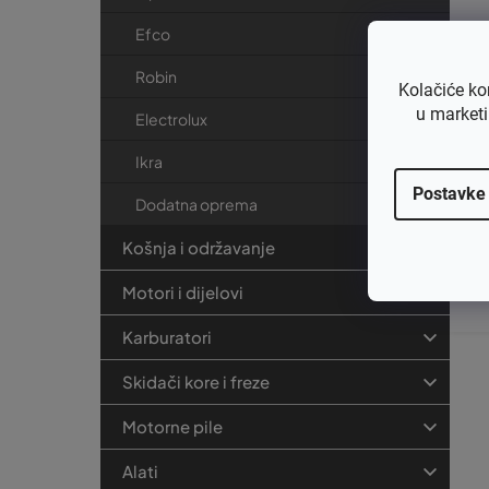
Efco
Robin
Kolačiće ko
u marketi
Electrolux
Ikra
No
49
Postavke
Dodatna oprema
SW
4
Košnja i održavanje
54
€1
€
Motori i dijelovi
Karburatori
Skidači kore i freze
Motorne pile
Alati