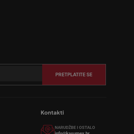
PRETPLATITE SE
Kontakti
NARUDŽBE I OSTALO
info@kasumex.hr