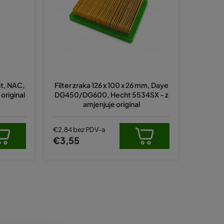
a
n
j
e
p
r
ht, NAC,
Filter zraka 126 x 100 x 26 mm, Daye
o
original
DG450/DG600, Hecht 5534SX - z
i
amjenjuje original
z
v
€2,84 bez PDV-a
€3,55
o
d
a