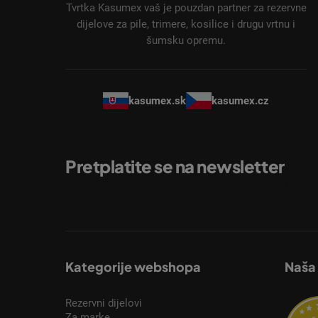
ž
Tvrtka Kasumex vaš je pouzdan partner za rezervne
j
dijelove za pile, trimere, kosilice i drugu vrtnu i
šumsku opremu.
e
kasumex.sk
kasumex.cz
Pretplatite se na newsletter
Unesite svoju e-mail adresu i poslat ćemo vam inform
Kategorije webshopa
Naša
Rezervni dijelovi
Za marke