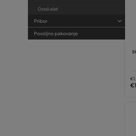
Ostali alati
Pribor
Povoljno pakovanje
S
€1
€