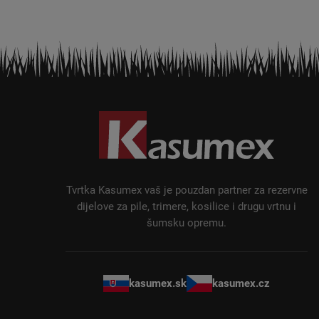
P
o
d
n
o
ž
Tvrtka Kasumex vaš je pouzdan partner za rezervne
j
dijelove za pile, trimere, kosilice i drugu vrtnu i
šumsku opremu.
e
kasumex.sk
kasumex.cz