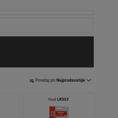
S
Poredaj po:
Najprodavanije
o
r
t
Kod:
LR353
i
r