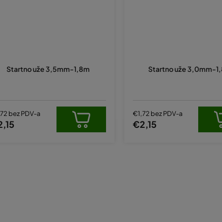
Startno uže 3,5mm-1,8m
Startno uže 3,0mm-1
,72 bez PDV-a
€1,72 bez PDV-a
2,15
€2,15
K
o
n
t
r
o