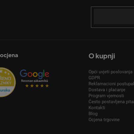
Email
acije o novim proizvodima u našoj e-trgovini.
 ocjena
O kupnji
Opći uvjeti poslovanja
GDPR
Reklamacioni postupa
Dostava i plaćanje
Program vjernosti
Često postavljena pita
Kontakti
Blog
Ocjena trgovine