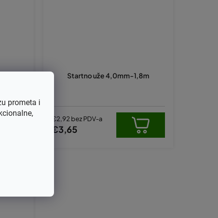
NEVADA
Startno uže 4,0mm-1,8m
zu prometa i
kcionalne,
€2,92 bez PDV-a
€3,65