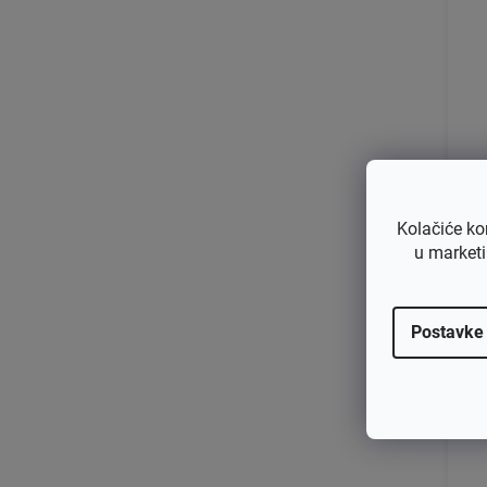
S
Kolačiće ko
u marketi
€1
€
Postavke