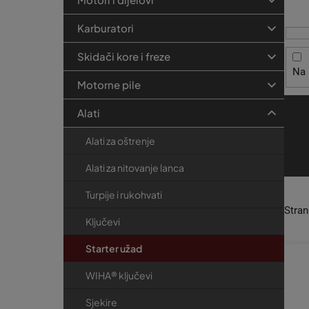
i
t
r
s
r
i
Karburatori
p
j
a
r
e
Skidači kore i freze
k
Na 
o
a
Motorne pile
i
z
Alati
v
Alati za oštrenje
o
Alati za nitovanje lanca
d
a
Turpije i rukohvati
Stra
Ključevi
Starter užad
WIHA® ključevi
Sjekire