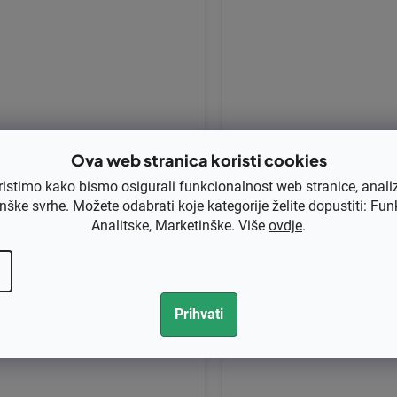
tartno uže 4,5 mm x 2 m NEVADA
Startno uže 4 mm x 2 m 
Ova web stranica koristi cookies
ristimo kako bismo osigurali funkcionalnost web stranice, anali
nške svrhe. Možete odabrati koje kategorije želite dopustiti: Fun
,24 bez PDV-a
€1,12 bez PDV-a
Analitske, Marketinške. Više
ovdje
.
1,55
€1,40
Kod:
F9513
Kod:
F9512
Prihvati