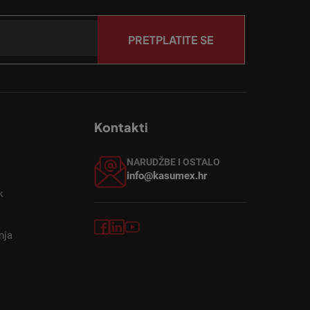
PRETPLATITE SE
Kontakti
NARUDŽBE I OSTALO
info@kasumex.hr
k
nja