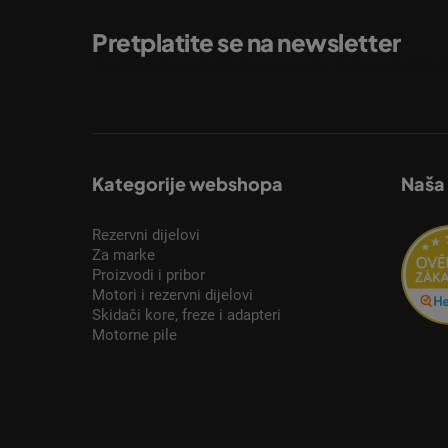
Pretplatite se na newsletter
Unesite svoju e-mail adresu i poslat ćemo vam inform
Kategorije webshopa
Naša
Rezervni dijelovi
Za marke
Proizvodi i pribor
Motori i rezervni dijelovi
Skidači kore, freze i adapteri
Motorne pile