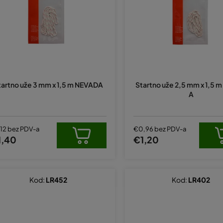
tartno uže 3 mm x 1,5 m NEVADA
Startno uže 2,5 mm x 1,5 
A
,12 bez PDV-a
€0,96 bez PDV-a
1,40
€1,20
Kod:
LR452
Kod:
LR402