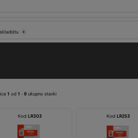
skladištu
8
nica
1
od
1
-
8
ukupno stavki
Kod:
LR303
Kod:
LR253