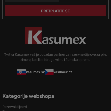
j
a
e
PRETPLATITE SE
Tvrtka Kasumex vaš je pouzdan partner za rezervne dijelove za pile,
trimere, kosilice i drugu vrtnu i šumsku opremu.
kasumex.sk
kasumex.cz
Kategorije webshopa
Rezervni dijelovi