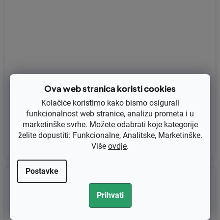
Pumpica goriva za karburator Stihl TS410, TS420 zamjenjuje orig
Ova web stranica koristi cookies
inal 42383506201, Zama A056152
Kolačiće koristimo kako bismo osigurali
funkcionalnost web stranice, analizu prometa i u
€1,72 bez PDV-a
marketinške svrhe. Možete odabrati koje kategorije
€2,15
želite dopustiti: Funkcionalne, Analitske, Marketinške.
Više
ovdje
.
Postavke
Kod:
KB-0877
Prihvati