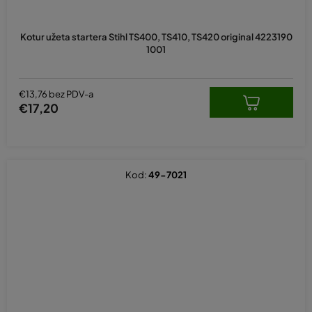
Kotur užeta startera Stihl TS400, TS410, TS420 original 4223190
1001
€13,76 bez PDV-a
€17,20
Kod:
49-7021