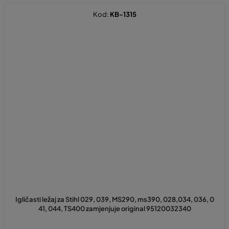
Kod:
KB-1315
Igličasti ležaj za Stihl 029, 039, MS290, ms390, 028,034, 036, 0
41, 044, TS400 zamjenjuje original 95120032340