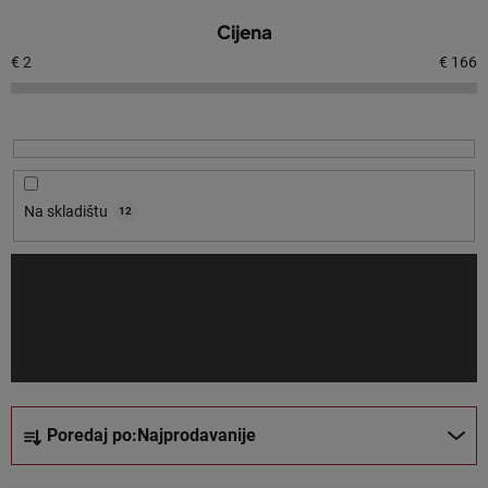
P
Cijena
o
p
€
2
€
166
i
s
p
r
o
Na skladištu
12
i
z
v
o
d
a
S
Poredaj po:
Najprodavanije
o
r