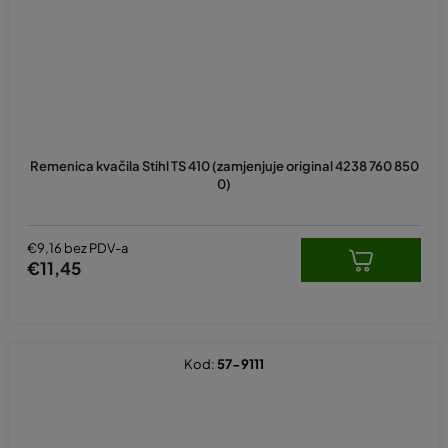
Remenica kvačila Stihl TS 410 (zamjenjuje original 4238 760 850
0)
€9,16 bez PDV-a
€11,45
Kod:
57-9111