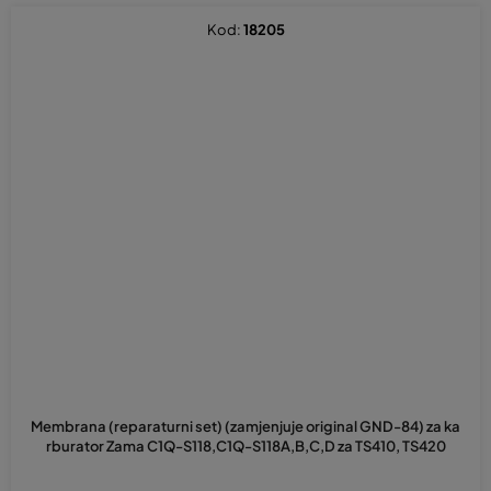
Kod:
18205
Membrana (reparaturni set) (zamjenjuje original GND-84) za ka
rburator Zama C1Q-S118,C1Q-S118A,B,C,D za TS410, TS420