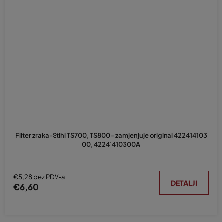
Filter zraka-Stihl TS700, TS800 - zamjenjuje original 422414103
00, 42241410300A
€5,28 bez PDV-a
DETALJI
€6,60