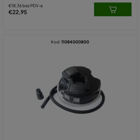
€18,36 bez PDV-a
€22,95
Kod:
11084000800