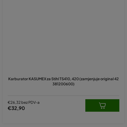
Karburator KASUMEX za Stihl TS410, 420 (zamjenjuje original 42
381200600)
€26,32 bez PDV-a
€32,90