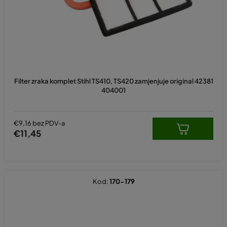
Filter zraka komplet Stihl TS410, TS420 zamjenjuje original 42381
404001
€9,16 bez PDV-a
€11,45
Kod:
170-179