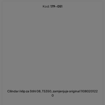
Kod:
179-051
Cilindar i klip za Stihl 08, TS350, zamjenjuje original 1108020122
0