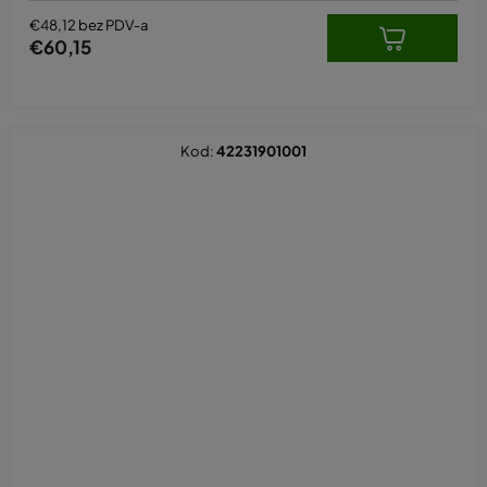
€48,12 bez PDV-a
€60,15
Kod:
42231901001