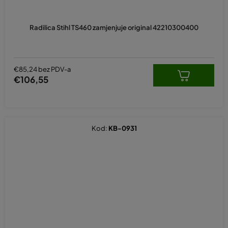
Radilica Stihl TS460 zamjenjuje original 42210300400
€85,24 bez PDV-a
€106,55
Kod:
KB-0931