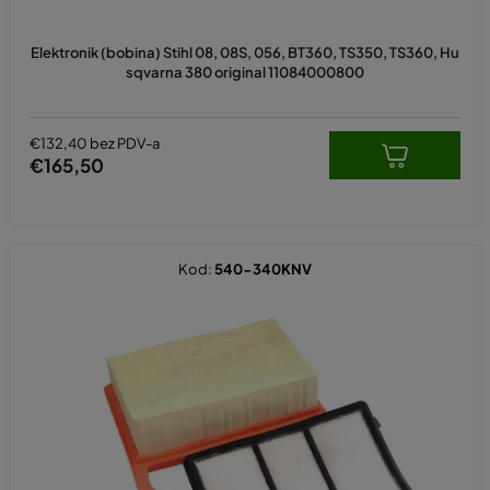
Elektronik (bobina) Stihl 08, 08S, 056, BT360, TS350, TS360, Hu
sqvarna 380 original 11084000800
€132,40 bez PDV-a
€165,50
Kod:
540-340KNV