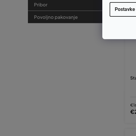
Pribor
Postavke
Povoljno pakovanje
St
€1
€