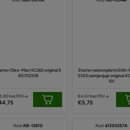
arter Oleo-Mac HC265 original 5
Starter nekompletni Stihl-
8070210R
S350 zamjenjuje original 
101
5,80 bez PDV-a
€4,60 bez PDV-a
44,75
€5,75
Kod:
KB-12810
Kod:
61350257A