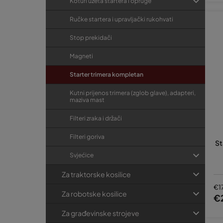
Koturi užeta startera i opruge
Ručke startera i upravljački rukohvati
Stop prekidači
Magneti
Starter trimera kompletan
Kutni prijenos trimera (zglob glave), adapteri,
maziva mast
Filteri zraka i držači
Filteri goriva
St
Svjećice
Za traktorske kosilice
€1
Za robotske kosilice
€
Za građevinske strojeve