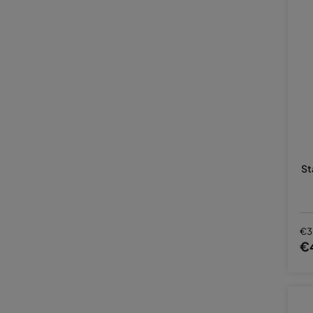
St
€3
€