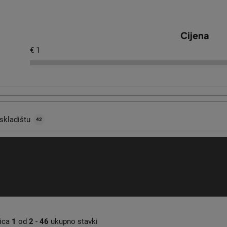
Starter za trimer
simo se širokom ponudom rezervnih dijelova u
najboljoj kvaliteti 
Cijena
era za trimere. Gotovo svaki starter za trimer imamo na skladišt
€
1
emiti za slanje.
e znate kako odabrati starter za trimer, kontaktirajte nas na e-mail
era za trimer u našem e-shopu Kasumex.cz.
skladištu
42
nica
1
od
2
-
46
ukupno stavki