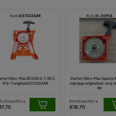
Kod:
61370233AR
Kod:
31-0091A
arter Oleo-Mac BC240 S-T, BC2
Starter Oleo-Mac Sparta 4
41 S-T original 61370233AR
mjenjuje original kat. broj:
9R
0,20 bez PDV-a
€14,96 bez PDV-a
37,75
€18,70