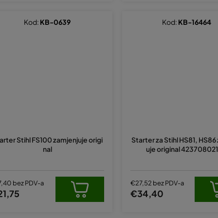
Kod:
KB-0639
Kod:
KB-16464
arter Stihl FS100 zamjenjuje origi
Starter za Stihl HS81, HS86
nal
uje original 42370802
7,40 bez PDV-a
€27,52 bez PDV-a
21,75
€34,40