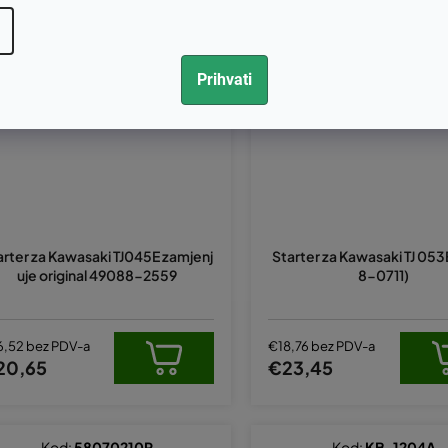
Kod:
31-0731
Kod:
31-0741
Prihvati
arter za Kawasaki TJ045E zamjenj
Starter za Kawasaki TJ 05
uje original 49088-2559
8-0711)
6,52 bez PDV-a
€18,76 bez PDV-a
20,65
€23,45
Kod:
58070210R
Kod:
KB-1204A