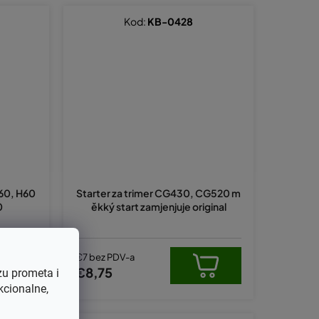
Kod:
KB-0428
P60, H60
Starter za trimer CG430, CG520 m
0
ěkký start zamjenjuje original
€7 bez PDV-a
€8,75
zu prometa i
kcionalne,