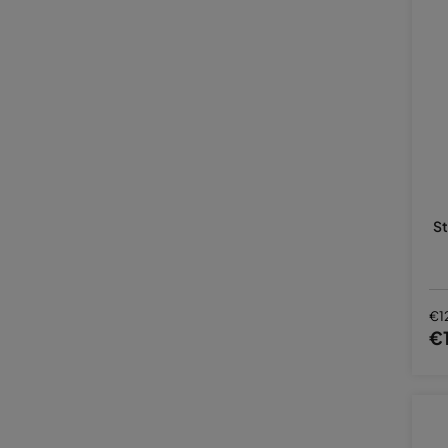
St
€1
€