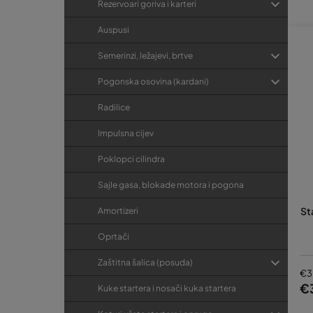
Rezervoari goriva i karteri
Auspusi
Semerinzi, ležajevi, brtve
Pogonska osovina (kardani)
Radilice
Impulsna cijev
Poklopci cilindra
Sajle gasa, blokade motora i pogona
St
Amortizeri
Oprtači
Zaštitna šalica (posuda)
€3
€
Kuke startera i nosači kuka startera