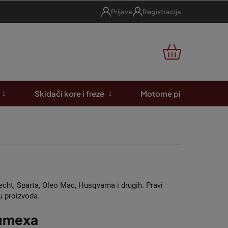
Prijava
Registracija
KOŠARICA
Skidači kore i freze
Motorne pile
A
cht, Sparta, Oleo Mac, Husqvarna i drugih. Pravi
u proizvoda.
sumexa