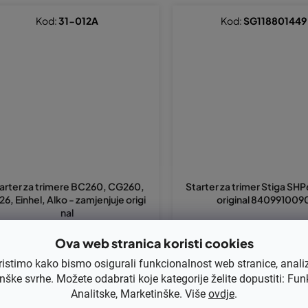
Kod:
31-012A
Kod:
SG118801449
arter za trimere BC260, CG260,
Starter za trimer Stiga SH
26, Einhel, Alko - zamjenjuje origi
original 840991009
nal
Ova web stranica koristi cookies
,40 bez PDV-a
€13,76 bez PDV-a
9,25
€17,20
ristimo kako bismo osigurali funkcionalnost web stranice, anali
nške svrhe. Možete odabrati koje kategorije želite dopustiti: Fun
Analitske, Marketinške. Više
ovdje
.