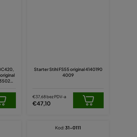
 BC420,
Starter Stihl FS55 original 4140190
riginal
4009
1350238
€37,68 bez PDV-a
€47,10
Kod:
31-0111