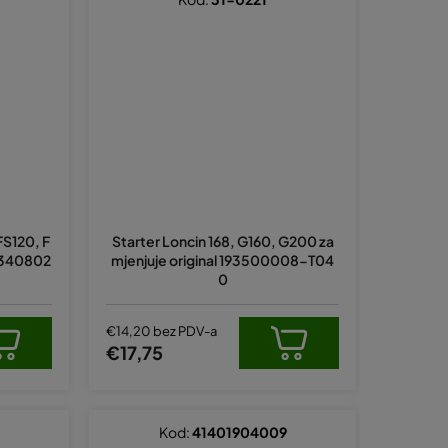
FS120, F
Starter Loncin 168, G160, G200 za
41340802
mjenjuje original 193500008-T04
0
€14,20 bez PDV-a
€17,75
Kod:
41401904009