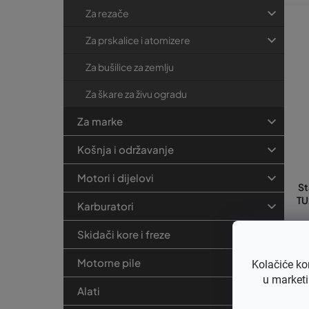
Za rezače
Za prskalice i atomizere
Za bušilice za zemlju
Za škare za živu ogradu
Za marke
Košnja i održavanje
Motori i dijelovi
St
TU
Karburatori
Skidači kore i freze
€7
€
Motorne pile
Kolačiće ko
u marketi
Alati