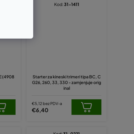
Kod:
31-1411
3E (4908
Starter za kineski trimeri tipa BC, C
G26, 260, 33, 330 - zamjenjuje orig
inal
€5,12 bez PDV-a
€6,40
Kod:
31-0221