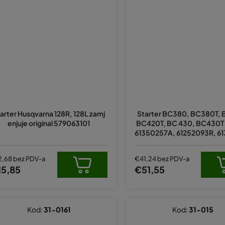
Prosječna
ocjena
arter Husqvarna 128R, 128L zamj
Starter BC380, BC380T,
proizvoda
enjuje original 579063101
BC420T, BC 430, BC430T o
je
61350257A, 61252093R, 6
5,0
BR
od
5
2,68 bez PDV-a
€41,24 bez PDV-a
zvjezdica.
15,85
€51,55
Kod:
31-0161
Kod:
31-015