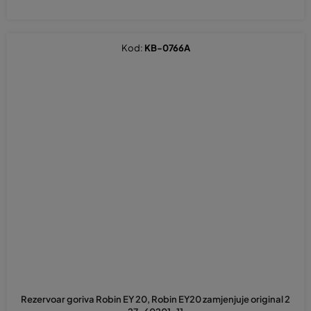
Kod:
KB-0766A
Rezervoar goriva Robin EY 20, Robin EY20 zamjenjuje original 2