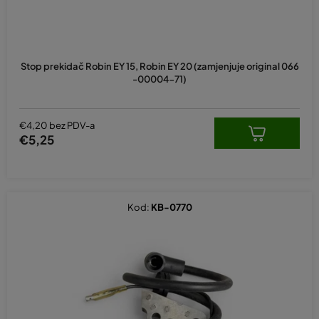
z
v
o
d
Stop prekidač Robin EY 15, Robin EY 20 (zamjenjuje original 066
a
-00004-71)
€4,20 bez PDV-a
€5,25
Kod:
KB-0770