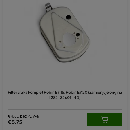
Filter zraka komplet Robin EY 15, Robin EY 20 (zamjenjuje origina
l 282-32601-HD)
€4,60 bez PDV-a
€5,75