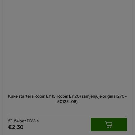
Kuke startera Robin EY 15, Robin EY 20 (zamjenjuje original 270-
50125-08)
€1,84 bez PDV-a
€2,30