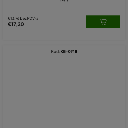
€13,76 bez PDV-a
€17,20
Kod:
KB-0748