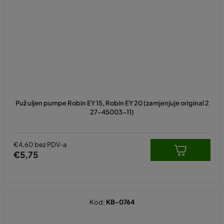
Puž uljen pumpe Robin EY 15, Robin EY 20 (zamjenjuje original 2
27-45003-11)
€4,60 bez PDV-a
€5,75
Kod:
KB-0764