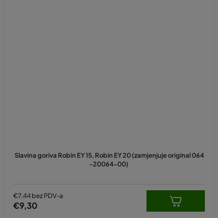
Slavina goriva Robin EY 15, Robin EY 20 (zamjenjuje original 064
-20064-00)
€7,44 bez PDV-a
€9,30