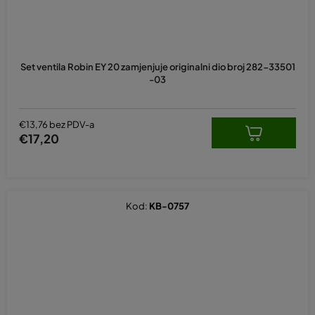
Set ventila Robin EY 20 zamjenjuje originalni dio broj 282-33501
-03
€13,76 bez PDV-a
€17,20
Kod:
KB-0757