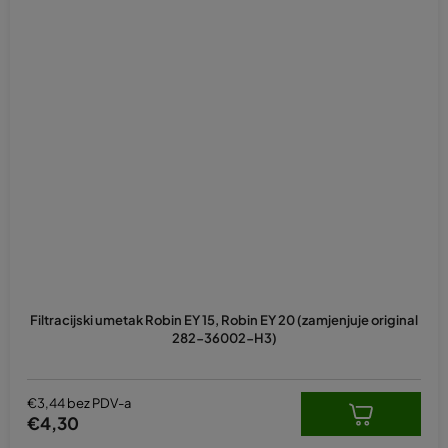
Filtracijski umetak Robin EY 15, Robin EY 20 (zamjenjuje original
282-36002-H3)
€3,44 bez PDV-a
€4,30