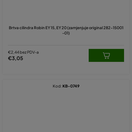
Brtva cilindra Robin EY 15, EY 20 (zamjenjuje original 282-15001
-01)
€2,44 bez PDV-a
€3,05
Kod:
KB-0749