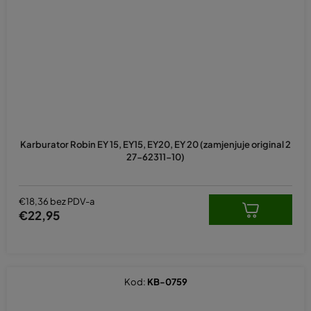
Karburator Robin EY 15, EY15, EY20, EY 20 (zamjenjuje original 2
27-62311-10)
€18,36 bez PDV-a
€22,95
Kod:
KB-0759