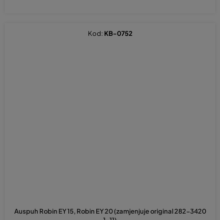
Kod:
KB-0752
Auspuh Robin EY 15, Robin EY 20 (zamjenjuje original 282-3420
1-11)