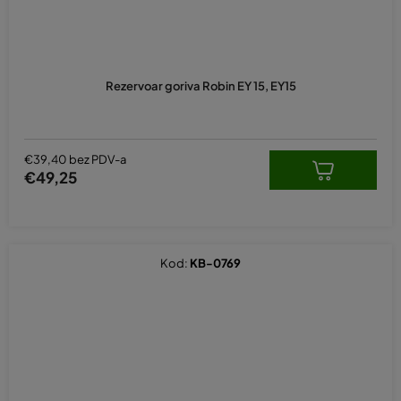
Rezervoar goriva Robin EY 15, EY15
€39,40 bez PDV-a
€49,25
Kod:
KB-0769