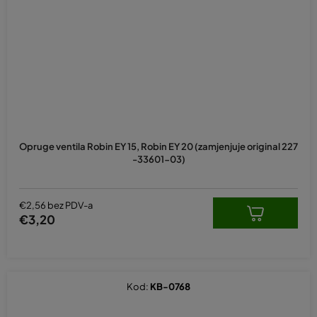
Opruge ventila Robin EY 15, Robin EY 20 (zamjenjuje original 227
-33601-03)
€2,56 bez PDV-a
€3,20
Kod:
KB-0768