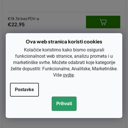
€18,36 bez PDV-a
€22,95
Ova web stranica koristi cookies
Kolačiće koristimo kako bismo osigurali
Kod:
KB-0755
funkcionalnost web stranice, analizu prometa i u
marketinške svrhe. Možete odabrati koje kategorije
želite dopustiti: Funkcionalne, Analitske, Marketinške.
Više
ovdje
.
Postavke
Prihvati