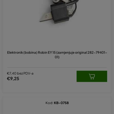
Elektronik (bobina) Robin EY 15 (zamjenjuje original 282-79401-
01)
€7,40 bez PDV-a
€9,25
Kod:
KB-0758