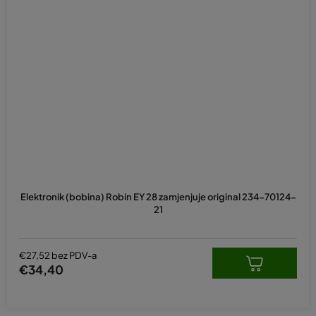
Elektronik (bobina) Robin EY 28 zamjenjuje original 234-70124-
21
€27,52 bez PDV-a
€34,40