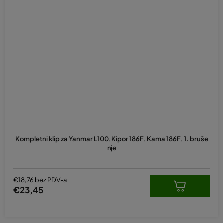
Kompletni klip za Yanmar L100, Kipor 186F, Kama 186F, 1. bruše
nje
€18,76 bez PDV-a
€23,45