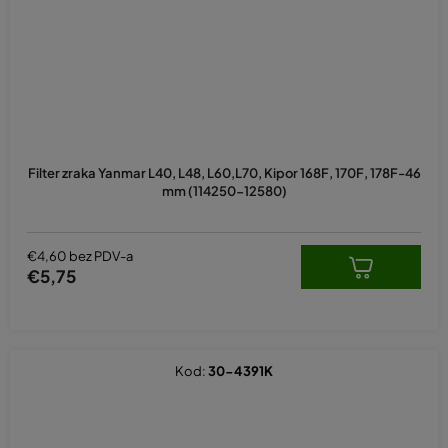
Prosječna
ocjena
Filter zraka Yanmar L40, L48, L60,L70, Kipor 168F, 170F, 178F-46
proizvoda
mm (114250-12580)
je
5,0
od
5
€4,60 bez PDV-a
zvjezdica.
€5,75
Kod:
30-4391K