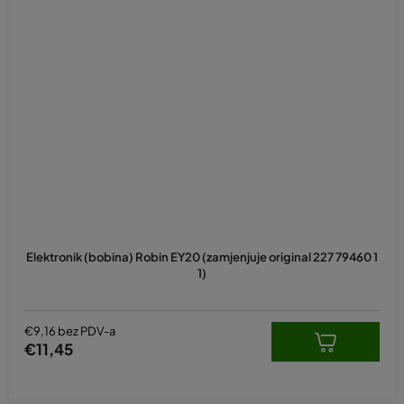
Elektronik (bobina) Robin EY20 (zamjenjuje original 227 79460 1
1)
€9,16 bez PDV-a
€11,45