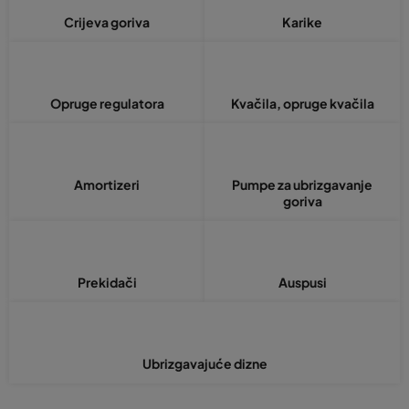
Crijeva goriva
Karike
Opruge regulatora
Kvačila, opruge kvačila
Amortizeri
Pumpe za ubrizgavanje
goriva
Prekidači
Auspusi
Ubrizgavajuće dizne