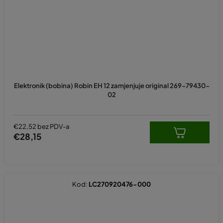
Elektronik (bobina) Robin EH 12 zamjenjuje original 269-79430-
02
€22,52 bez PDV-a
€28,15
Kod:
LC270920476-000