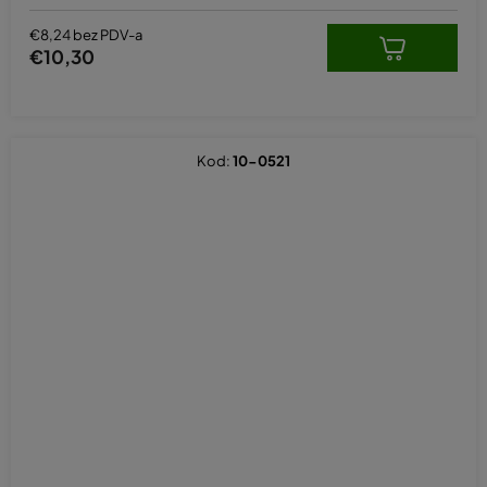
€8,24 bez PDV-a
€10,30
Kod:
10-0521