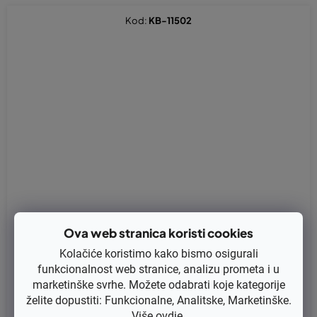
Kod:
KB-11502
Ova web stranica koristi cookies
Kolačiće koristimo kako bismo osigurali
funkcionalnost web stranice, analizu prometa i u
Elektronik (bobina) Robin EY 20 (zamjenjuje original 227-79460
marketinške svrhe. Možete odabrati koje kategorije
-11)
želite dopustiti: Funkcionalne, Analitske, Marketinške.
Više
ovdje
.