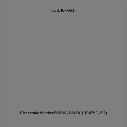
Kod:
10-0531
Filter zraka Wacker BS500 / BS600 (0114792-219)