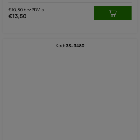
€10,80 bez PDV-a
€13,50
Kod:
33-3480