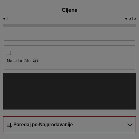
P
Cijena
o
p
€
1
€
516
i
s
p
r
o
Na skladištu
261
i
z
v
o
d
a
S
Poredaj po:
Najprodavanije
o
r