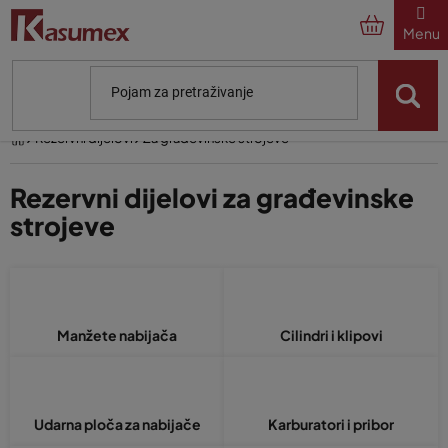
Preskoči
na
sadržaj
Početna
Rezervni dijelovi
Za građevinske strojeve
Rezervni dijelovi za građevinske
strojeve
Manžete nabijača
Cilindri i klipovi
Udarna ploča za nabijače
Karburatori i pribor