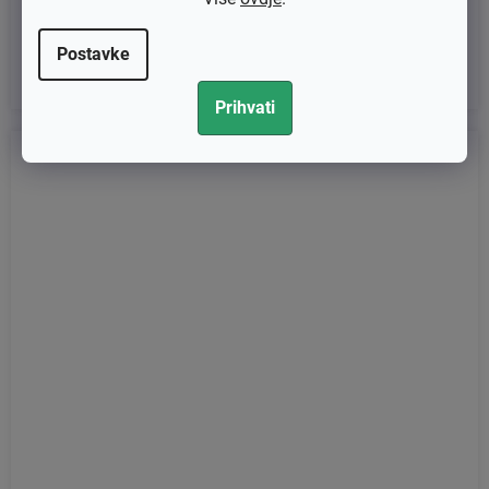
€13,76 bez PDV-a
€17,20
Postavke
Prihvati
Kod:
KB-11505