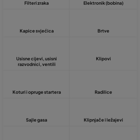
Filteri zraka
Elektronik (bobina)
Kapice svjećica
Brtve
Usisne cijevi, usisni
Klipovi
razvodnici, ventili
Koturi i opruge startera
Radilice
Sajle gasa
Klipnjače i ležajevi