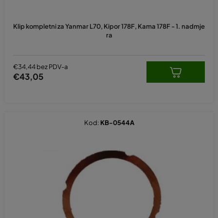
Klip kompletni za Yanmar L70, Kipor 178F, Kama 178F - 1. nadmje
ra
€34,44 bez PDV-a
€43,05
Kod:
KB-0544A