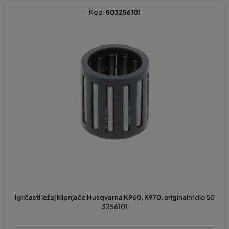
t
Kod:
503256101
i
r
a
n
j
e
p
r
o
i
z
v
o
d
Igličasti ležaj klipnjače Husqvarna K960, K970, originalni dio 50
a
3256101