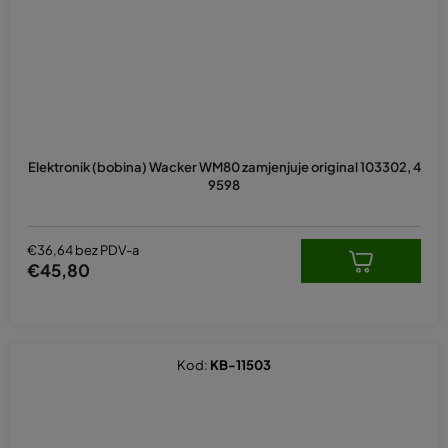
Elektronik (bobina) Wacker WM80 zamjenjuje original 103302, 4
9598
€36,64 bez PDV-a
€45,80
Kod:
KB-11503