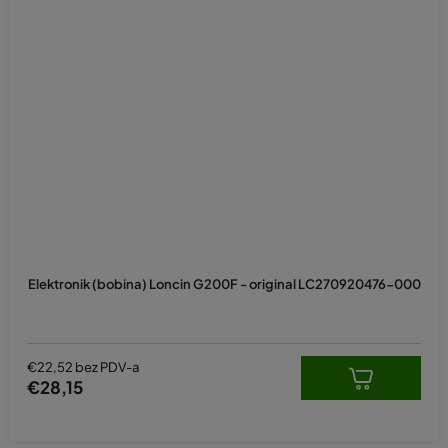
Elektronik (bobina) Loncin G200F - original LC270920476-000
€22,52 bez PDV-a
€28,15