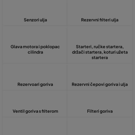
Senzori ulja
Rezervni filteri ulja
Glava motora i poklopac
Starteri, ručke startera,
cilindra
držači startera, koturi užeta
startera
Rezervoari goriva
Rezervni čepovi goriva i ulja
Ventil goriva s filterom
Filteri goriva