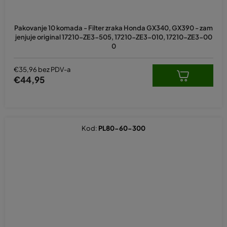
Pakovanje 10 komada - Filter zraka Honda GX340, GX390 - zam
jenjuje original 17210-ZE3-505, 17210-ZE3-010, 17210-ZE3-00
0
€35,96 bez PDV-a
€44,95
Kod:
PL80-60-300