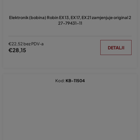
Elektronik (bobina) Robin EX 13, EX 17, EX 21 zamjenjuje original 2
27-79431-11
€22,52 bez PDV-a
DETALJI
€28,15
Kod:
KB-11504