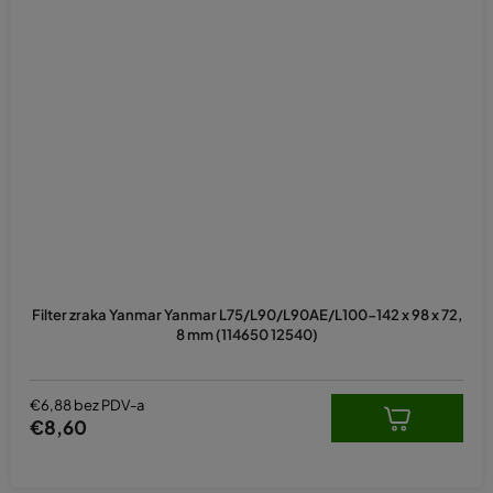
Filter zraka Yanmar Yanmar L75/L90/L90AE/L100-142 x 98 x 72,
8 mm (114650 12540)
€6,88 bez PDV-a
€8,60