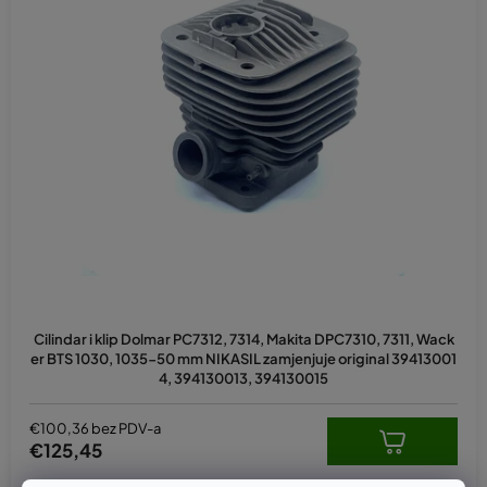
Cilindar i klip Dolmar PC7312, 7314, Makita DPC7310, 7311, Wack
er BTS 1030, 1035-50 mm NIKASIL zamjenjuje original 39413001
4, 394130013, 394130015
€100,36 bez PDV-a
€125,45