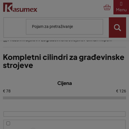
Preskoči
na
sadržaj
Početna
Rezervni dijelovi
Za građevinske strojeve
Cilindri i klipovi
Kompletni cilindri za građevinske
strojeve
P
Cijena
o
p
€
78
€
126
i
s
p
r