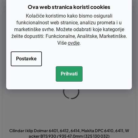
Ova web stranica koristi cookies
Kolačiće koristimo kako bismo osigurali
Kod:
179-035
funkcionalnost web stranice, analizu prometa i u
marketinške svrhe. Možete odabrati koje kategorije
želite dopustiti: Funkcionalne, Analitske, Marketinške.
Više
ovdje
.
Postavke
Prihvati
Cilindar i klip Dolmar 6401, 6412, 6414, Makita DPC 6410, 6411, W
acker BTS 930 / 935 47,0mm (325 130 032)