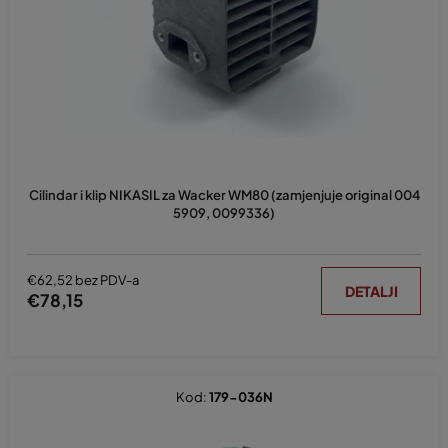
p
r
o
i
z
v
o
d
Cilindar i klip NIKASIL za Wacker WM80 (zamjenjuje original 004
a
5909, 0099336)
€62,52 bez PDV-a
DETALJI
€78,15
Kod:
179-036N