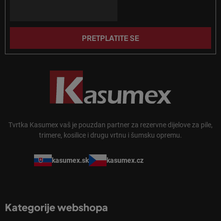
n
Email
ž
j
j
a
e
PRETPLATITE SE
Tvrtka Kasumex vaš je pouzdan partner za rezervne dijelove za pile,
trimere, kosilice i drugu vrtnu i šumsku opremu.
kasumex.sk
kasumex.cz
Kategorije webshopa