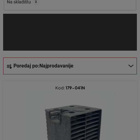
o
Na skladištu
2
i
z
v
o
d
a
S
Poredaj po:
Najprodavanije
o
r
t
Kod:
179-041N
i
r
a
n
j
e