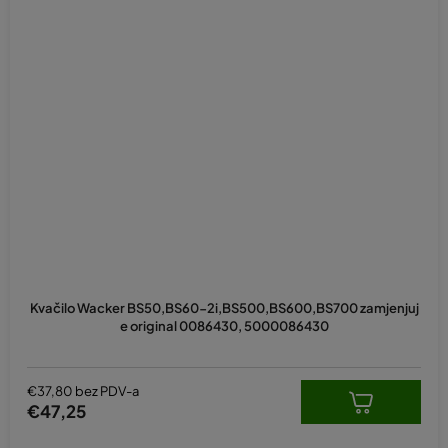
Kvačilo Wacker BS50,BS60-2i,BS500,BS600,BS700 zamjenjuj
e original 0086430, 5000086430
€37,80 bez PDV-a
€47,25