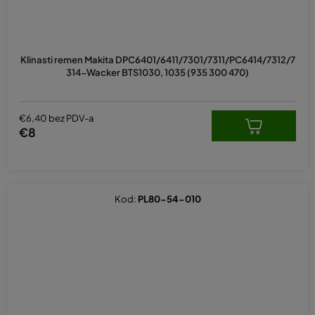
Klinasti remen Makita DPC6401/6411/7301/7311/PC6414/7312/7
314-Wacker BTS1030, 1035 (935 300 470)
€6,40 bez PDV-a
€8
Kod:
PL80-54-010