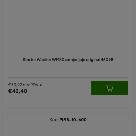
Starter Wacker WM80 zamjenjuje original 46098
€33,92 bez PDV-a
€42,40
Kod:
PL98-10-600