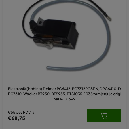
Elektronik (bobina) Dolmar PC6412, PC7312PC8116, DPC6410, D
PC7310, Wacker BT930, BTS935, BTS1035, 1035 zamjenjuje origi
nal 161316-9
€55 bez PDV-a
€68,75