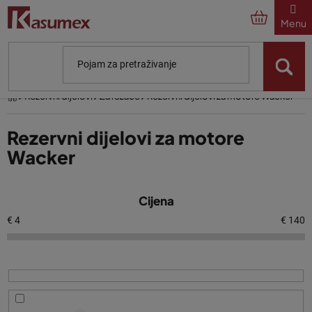
Preskoči
na
sadržaj
Početna
Rezervni dijelovi
Za rezače
Rezervni dijelovi za motore Wacker
Rezervni dijelovi za motore
Wacker
P
Cijena
o
p
€
4
€
140
i
s
p
r