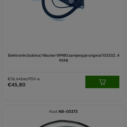
p
r
o
i
z
v
o
d
Elektronik (bobina) Wacker WM80 zamjenjuje original 103302, 4
a
9598
€36,64 bez PDV-a
€45,80
Kod:
KB-00373