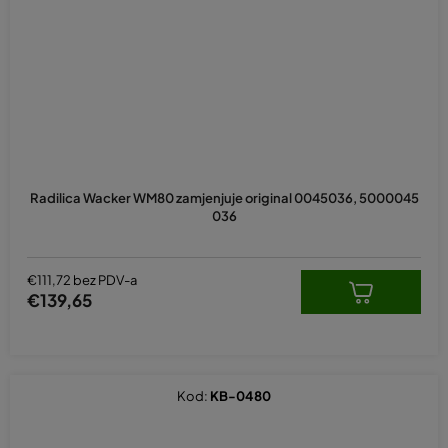
Radilica Wacker WM80 zamjenjuje original 0045036, 5000045
036
€111,72 bez PDV-a
€139,65
Kod:
KB-0480