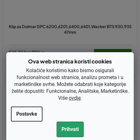
Klip za Dolmar DPC 6200,6201,6400,6401,Wacker BTS 930,935
47mm
€25,20 bez PDV-a
€31,50
Ova web stranica koristi cookies
Kolačiće koristimo kako bismo osigurali
funkcionalnost web stranice, analizu prometa i u
marketinške svrhe. Možete odabrati koje kategorije
Kod:
PL80-35-380
želite dopustiti: Funkcionalne, Analitske, Marketinške.
Više
ovdje
.
Postavke
Prihvati