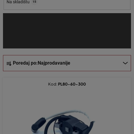
o
Na skladištu
15
i
z
v
o
d
a
S
Poredaj po:
Najprodavanije
o
r
t
Kod:
PL80-60-300
i
r
a
n
j
e