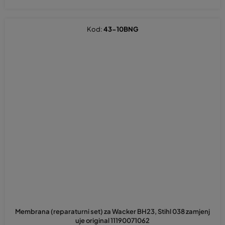
Kod:
43-10BNG
Membrana (reparaturni set) za Wacker BH23, Stihl 038 zamjenj
uje original 11190071062