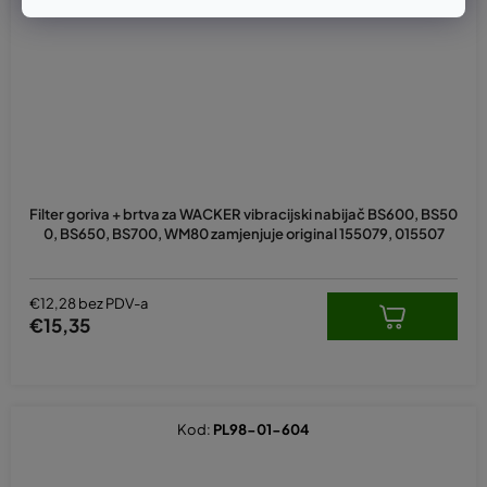
Filter goriva + brtva za WACKER vibracijski nabijač BS600, BS50
0, BS650, BS700, WM80 zamjenjuje original 155079, 015507
€12,28 bez PDV-a
€15,35
Kod:
PL98-01-604