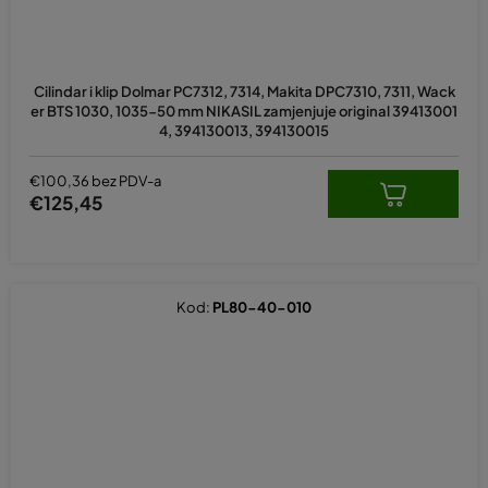
Cilindar i klip Dolmar PC7312, 7314, Makita DPC7310, 7311, Wack
er BTS 1030, 1035-50 mm NIKASIL zamjenjuje original 39413001
4, 394130013, 394130015
€100,36 bez PDV-a
€125,45
Kod:
PL80-40-010