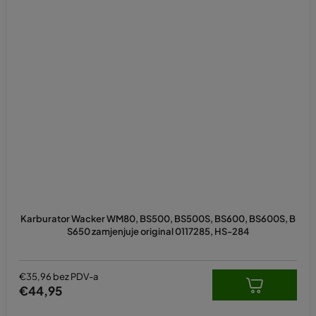
Karburator Wacker WM80, BS500, BS500S, BS600, BS600S, B
S650 zamjenjuje original 0117285, HS-284
€35,96 bez PDV-a
€44,95