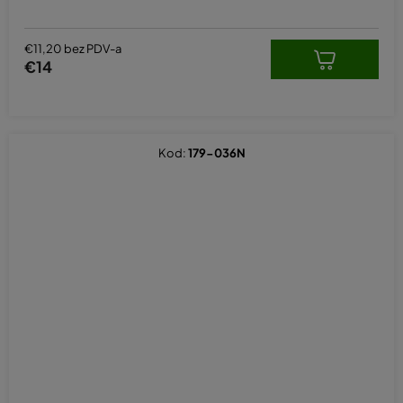
€11,20 bez PDV-a
€14
Kod:
179-036N