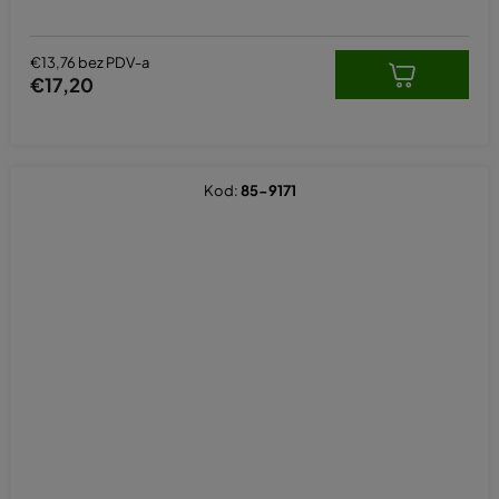
€13,76 bez PDV-a
€17,20
Kod:
85-9171