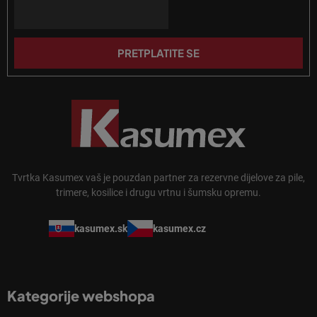
n
Email
ž
j
j
a
e
PRETPLATITE SE
Tvrtka Kasumex vaš je pouzdan partner za rezervne dijelove za pile,
trimere, kosilice i drugu vrtnu i šumsku opremu.
kasumex.sk
kasumex.cz
Kategorije webshopa