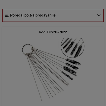
i
z
S
v
Poredaj po:
Najprodavanije
o
o
r
d
t
a
Kod:
EG920-7022
i
r
a
n
j
e
p
r
o
i
z
v