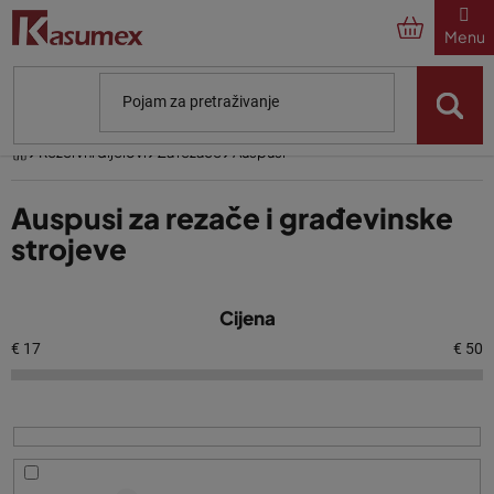
Preskoči
na
sadržaj
Početna
Rezervni dijelovi
Za rezače
Auspusi
Auspusi za rezače i građevinske
strojeve
P
Cijena
o
p
€
17
€
50
i
s
p
r