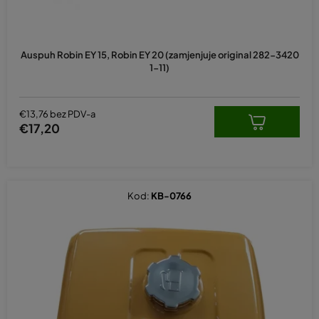
v
o
d
Auspuh Robin EY 15, Robin EY 20 (zamjenjuje original 282-3420
a
1-11)
€13,76 bez PDV-a
€17,20
Kod:
KB-0766