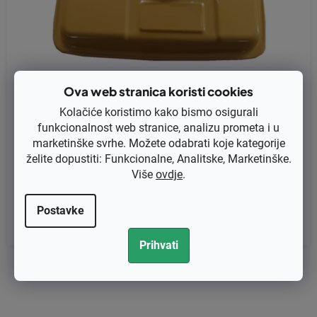
Ova web stranica koristi cookies
Kolačiće koristimo kako bismo osigurali
funkcionalnost web stranice, analizu prometa i u
Rezervoar goriva Robin EY 15, EY15
marketinške svrhe. Možete odabrati koje kategorije
želite dopustiti: Funkcionalne, Analitske, Marketinške.
Više
ovdje
.
€39,40 bez PDV-a
€49,25
Postavke
Prihvati
2
ukupno stavki
K
o
n