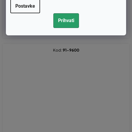
3)
Postavke
€11,20 bez PDV-a
Prihvati
€14
Kod:
91-9600