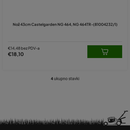
Nož 43cm Castelgarden NG 464, NG 464TR-(81004232/1)
€14,48 bez PDV-a
€18,10
4
ukupno stavki
K
o
n
t
r
o
l
e
P