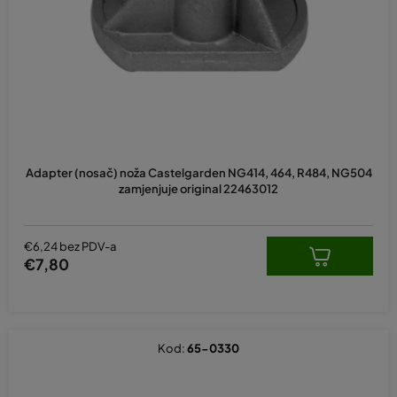
p
r
o
i
z
v
o
d
Adapter (nosač) noža Castelgarden NG414, 464, R484, NG504
a
zamjenjuje original 22463012
€6,24 bez PDV-a
€7,80
Kod:
65-0330