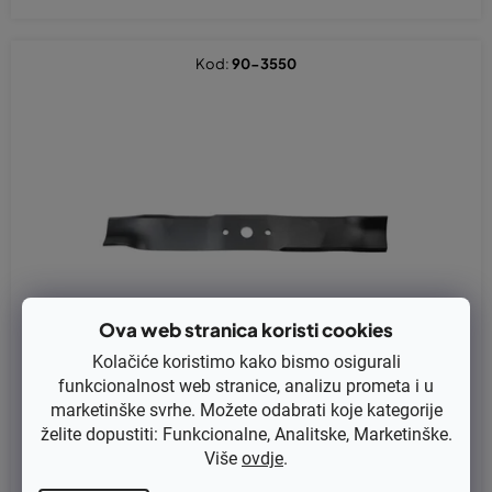
Kod:
90-3550
Ova web stranica koristi cookies
Kolačiće koristimo kako bismo osigurali
funkcionalnost web stranice, analizu prometa i u
marketinške svrhe. Možete odabrati koje kategorije
želite dopustiti: Funkcionalne, Analitske, Marketinške.
Više
ovdje
.
Nož za kosilicu 44 cm Castelgarden NG464, NG464TR-Stiga Co
llector 46 Combi, Collector 46S Combi - frezovanje (81004365/