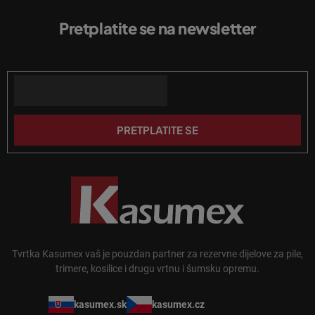
l
o
i
Pretplatite se na newsletter
d
s
Unesite svoju e-mail adresu i poslat ćemo vam informacije o novim
n
t
proizvodima u našoj e-trgovini.
a
o
n
Email
ž
j
j
a
e
PRETPLATITE SE
Tvrtka Kasumex vaš je pouzdan partner za rezervne dijelove za pile,
trimere, kosilice i drugu vrtnu i šumsku opremu.
kasumex.sk
kasumex.cz