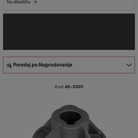
o
Na skladištu
4
i
z
v
o
d
a
S
Poredaj po:
Najprodavanije
o
r
t
Kod:
65-0320
i
r
a
n
j
e