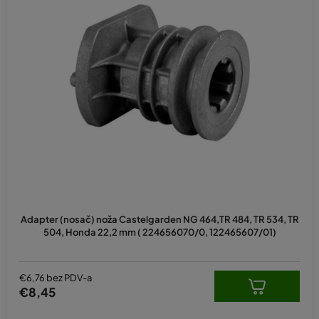
Prosječna
ocjena
Adapter (nosač) noža Castelgarden NG 464,TR 484, TR 534, TR
proizvoda
504, Honda 22,2 mm ( 224656070/0, 122465607/01)
je
5,0
od
5
€6,76 bez PDV-a
zvjezdica.
€8,45