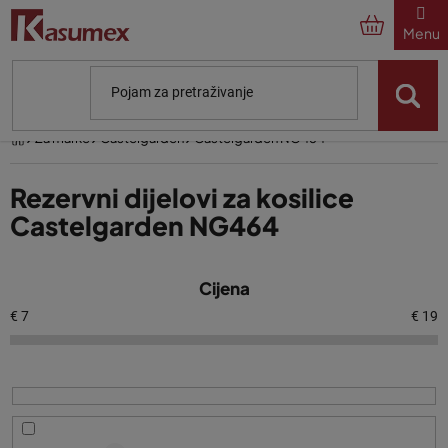
Preskoči
na
sadržaj
Početna
Za marke
Castelgarden
Castelgarden NG464
Rezervni dijelovi za kosilice
Castelgarden NG464
P
Cijena
o
p
€
7
€
19
i
s
p
r