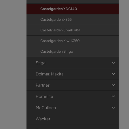
Castelgarden XDC140
Castelgarden XS55
Castelgarden Spark 484
Castelgarden Kiwi K350
Castelgarden Bingo
Stiga
Dolmar, Makita
Partner
Homelite
McCulloch
Wacker