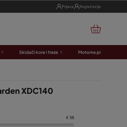
Prijava
Registracija
KOŠARICA
Skidači kore i freze
Motorne pile
A
lgarden XDC140
€
58