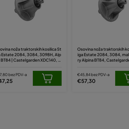
ovina noža traktorskih kosilica St
Osovina noža traktorskih ko
a Estate 2084, 3084, 3098H, Alp
iga Estate 2084, 3084, ma
a BT84 | Castelgarden XDC140, M
ry Alpina BT84, Castelgar
4 - montáž vpravo ve směru jízd
40, MP84 (zamjenjuje origi
y (382207205/0)
07206/0)
7,80 bez PDV-a
€45,84 bez PDV-a
47,25
€57,30
K
o
n
t
r