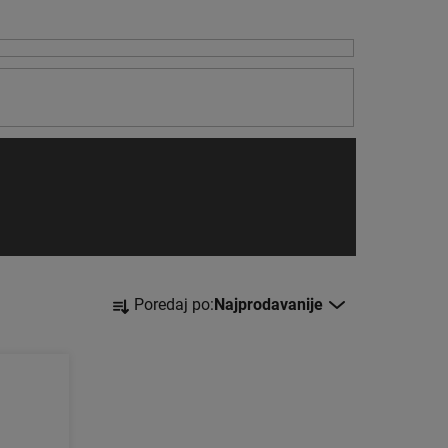
S
Poredaj po:
Najprodavanije
o
r
t
i
r