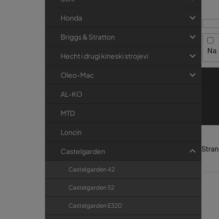
i
t
r
s
r
i
Honda
p
j
a
Briggs & Stratton
r
e
k
Na 
o
a
Hecht i drugi kineski strojevi
i
Oleo-Mac
z
v
AL-KO
o
MTD
d
Loncin
a
Stra
Castelgarden
Castelgarden 42
Castelgarden 52
Castelgarden E320