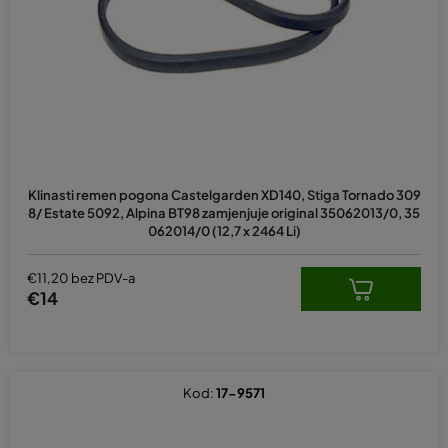
p
r
o
i
z
v
o
d
Klinasti remen pogona Castelgarden XD140, Stiga Tornado 309
a
8/ Estate 5092, Alpina BT98 zamjenjuje original 35062013/0, 35
062014/0 (12,7 x 2464 Li)
€11,20 bez PDV-a
€14
Kod:
17-9571