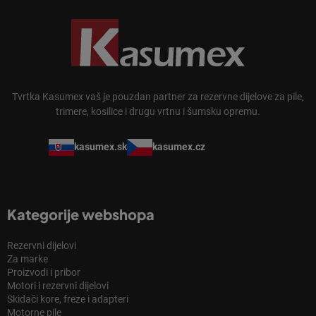
Tvrtka Kasumex vaš je pouzdan partner za rezervne dijelove za pile,
trimere, kosilice i drugu vrtnu i šumsku opremu.
kasumex.sk
kasumex.cz
Kategorije webshopa
Rezervni dijelovi
Za marke
Proizvodi i pribor
Motori i rezervni dijelovi
Skidači kore, freze i adapteri
Motorne pile