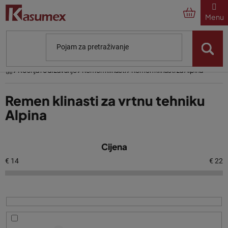
Preskoči
na
sadržaj
Početna
Košnja i održavanje
Remen klinasti
Remen klinasti za Alpina
Remen klinasti za vrtnu tehniku
Alpina
P
Cijena
o
p
€
14
€
22
i
s
p
r