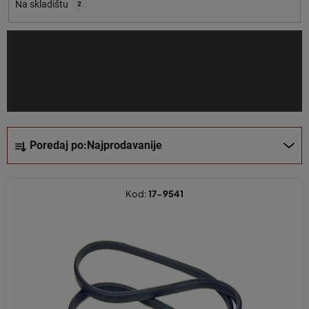
o
Na skladištu
2
i
z
v
o
d
a
S
Poredaj po:
Najprodavanije
o
r
t
Kod:
17-9541
i
r
a
n
j
e