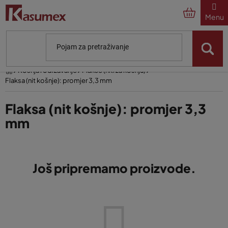
Preskoči
na
sadržaj
Početna
Košnja i održavanje
Flakse (niti za košnju)
Flaksa (nit košnje): promjer 3,3 mm
Flaksa (nit košnje): promjer 3,3
mm
Još pripremamo proizvode.