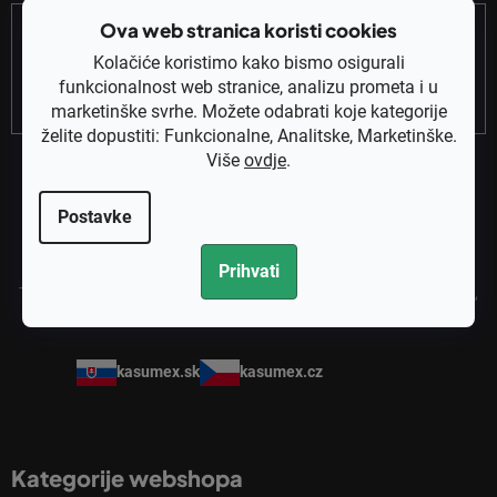
o
Email
ž
Ova web stranica koristi cookies
j
Kolačiće koristimo kako bismo osigurali
e
funkcionalnost web stranice, analizu prometa i u
PRETPLATITE SE
marketinške svrhe. Možete odabrati koje kategorije
želite dopustiti: Funkcionalne, Analitske, Marketinške.
Više
ovdje
.
Postavke
Prihvati
Tvrtka Kasumex vaš je pouzdan partner za rezervne dijelove za pile,
trimere, kosilice i drugu vrtnu i šumsku opremu.
kasumex.sk
kasumex.cz
Kategorije webshopa