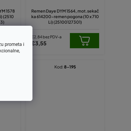
YM 1578
Remen Daye DYM 1564, mot.sekač
) (2510
ka 614200-remen pogona (10 x 710
3)
Li) (25100127301)
€2,84 bez PDV-a
€3,55
zu prometa i
kcionalne,
Kod:
8-195