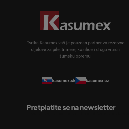
P
o
d
n
o
ž
Tvrtka Kasumex vaš je pouzdan partner za rezervne
j
dijelove za pile, trimere, kosilice i drugu vrtnu i
šumsku opremu.
e
kasumex.sk
kasumex.cz
Pretplatite se na newsletter
Unesite svoju e-mail adresu i poslat ćemo vam inform