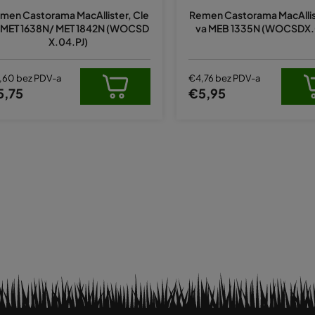
men Castorama MacAllister, Cle
Remen Castorama MacAllis
 MET 1638N/ MET 1842N (WOCSD
va MEB 1335N (WOCSDX.
X.04.PJ)
,60 bez PDV-a
€4,76 bez PDV-a
5,75
€5,95
K
o
n
t
r
o
l
e
l
i
s