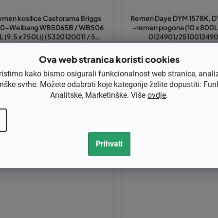
emen kosilice Castorama Briggs
Remen Daye DYM 1578K, D
0-Weibang WB506SB / WB506
-remen pogona (10 x 800Li
L (9,5 x 750Li) (5320120011 / 532
0124901/2510012490
0120011)
Ova web stranica koristi cookies
,60 bez PDV-a
€3,44 bez PDV-a
4,50
€4,30
ristimo kako bismo osigurali funkcionalnost web stranice, anali
nške svrhe. Možete odabrati koje kategorije želite dopustiti: Fun
Analitske, Marketinške. Više
ovdje
.
Kod:
8-212
Kod:
8-211
Prihvati