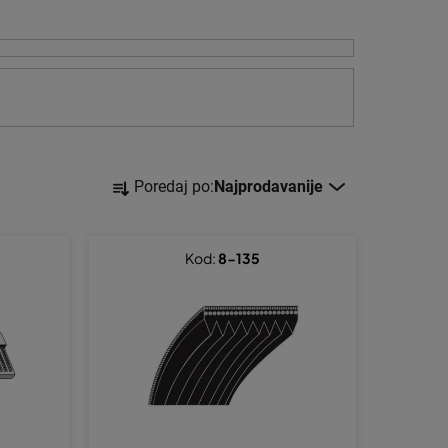
S
Poredaj po:
Najprodavanije
o
r
t
Kod:
8-135
i
r
a
n
j
e