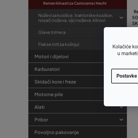
Remen klinasti za Castorama i Hecht
R
Noževi za kosilice, traktorske kosilice,
50
nosači noževa, vijci noževa, klinovi
SK
Glave trimera
€3
Flakse (niti za košnju)
€
Kolačiće ko
u marketi
Motori i dijelovi
Karburatori
Postavke
Skidači kore i freze
Motorne pile
Alati
Pribor
Povoljno pakovanje