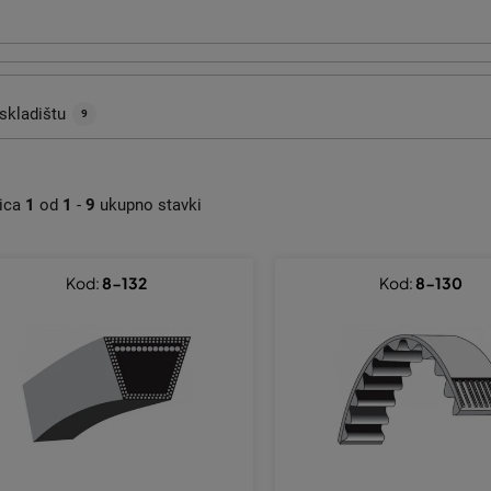
skladištu
9
nica
1
od
1
-
9
ukupno stavki
Kod:
8-132
Kod:
8-130