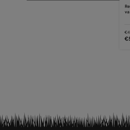
Re
va
€4
€