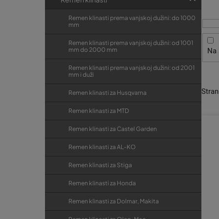
i
t
r
s
r
i
Remen klinasti prema vanjskoj dužini: do 1000
p
mm
j
a
r
e
k
Remen klinasti prema vanjskoj dužini: od 1001
mm do 2000 mm
Na 
o
a
i
Remen klinasti prema vanjskoj dužini: od 2001
mm i duži
z
Stra
v
Remen klinasti za Husqvarna
o
Remen klinasti za MTD
d
Remen klinasti za Castel Garden
a
Remen klinasti za AL-KO
Remen klinasti za Stiga
Remen klinasti za Honda
Remen klinasti za Dolmar, Makita