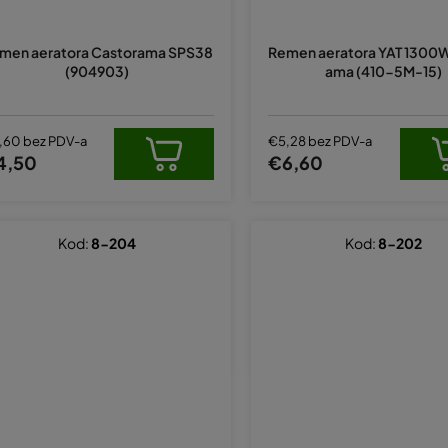
men aeratora Castorama SPS38
Remen aeratora YAT 1300W
(904903)
ama (410-5M-15)
,60 bez PDV-a
€5,28 bez PDV-a
4,50
€6,60
Kod:
8-204
Kod:
8-202