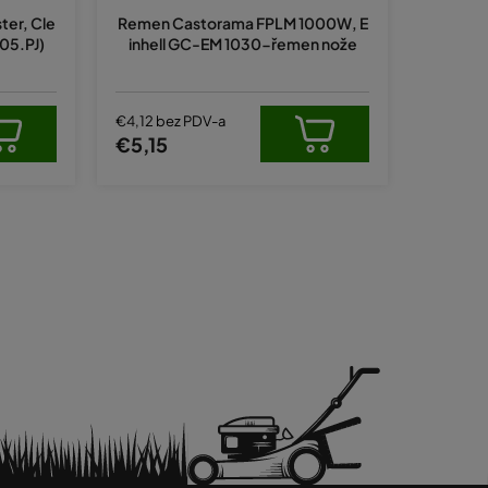
ter, Cle
Remen Castorama FPLM 1000W, E
05.PJ)
inhell GC-EM 1030-řemen nože
€4,12 bez PDV-a
€5,15