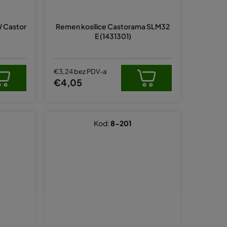
p
r
 Castor
Remen kosilice Castorama SLM32
o
E (1431301)
i
z
v
€3,24 bez PDV-a
€4,05
o
d
a
Kod:
8-201