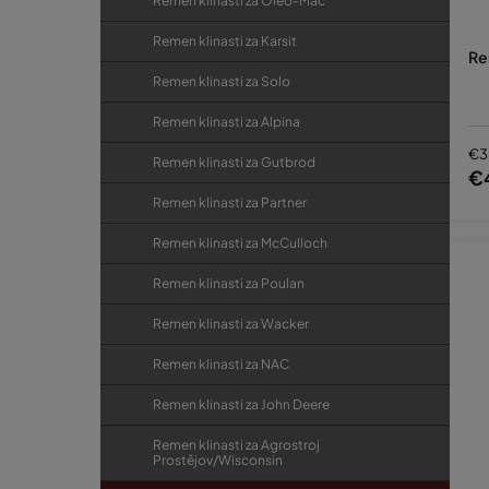
Remen klinasti za Oleo-Mac
Remen klinasti za Karsit
Re
Remen klinasti za Solo
Remen klinasti za Alpina
€3
Remen klinasti za Gutbrod
€
Remen klinasti za Partner
Remen klinasti za McCulloch
Remen klinasti za Poulan
Remen klinasti za Wacker
Remen klinasti za NAC
Remen klinasti za John Deere
Remen klinasti za Agrostroj
Prostějov/Wisconsin