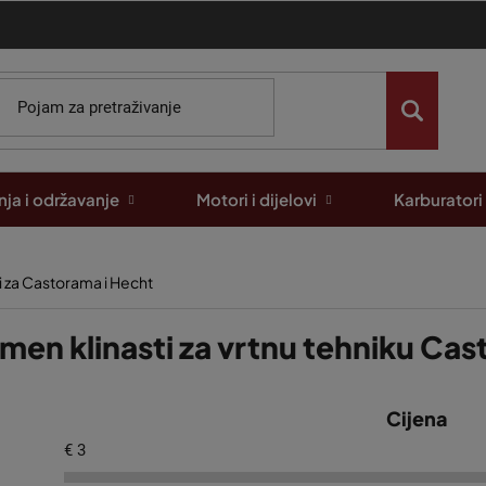
ja i održavanje
Motori i dijelovi
Karburatori
i za Castorama i Hecht
men klinasti za vrtnu tehniku Cas
Cijena
€
3