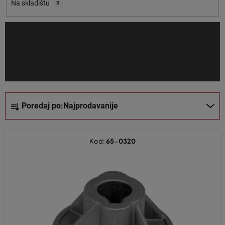
o
Na skladištu
3
i
z
v
o
d
a
S
Poredaj po:
Najprodavanije
o
r
t
Kod:
65-0320
i
r
a
n
j
e