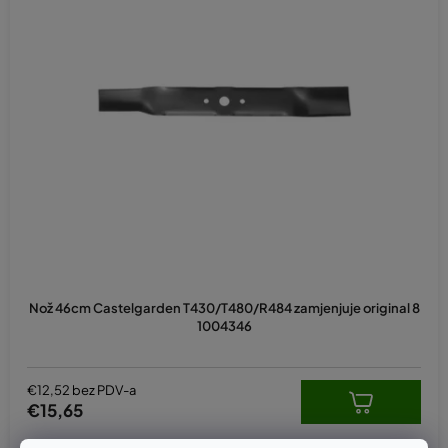
Nož 46cm Castelgarden T430/T480/R484 zamjenjuje original 8
1004346
€12,52 bez PDV-a
€15,65