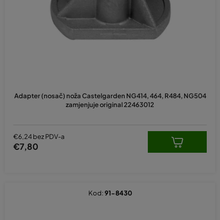
p
r
o
i
z
v
o
d
Adapter (nosač) noža Castelgarden NG414, 464, R484, NG504
a
zamjenjuje original 22463012
€6,24 bez PDV-a
€7,80
Kod:
91-8430