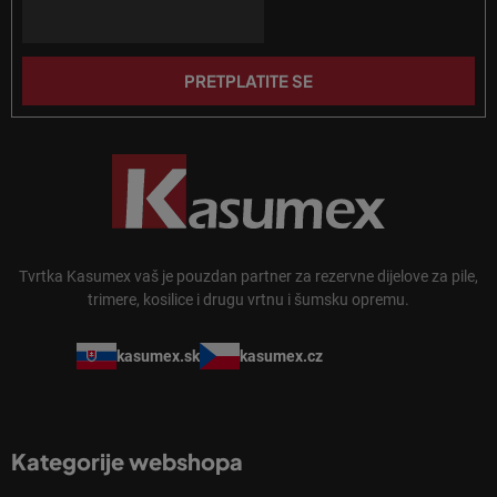
n
Email
ž
j
j
a
e
PRETPLATITE SE
Tvrtka Kasumex vaš je pouzdan partner za rezervne dijelove za pile,
trimere, kosilice i drugu vrtnu i šumsku opremu.
kasumex.sk
kasumex.cz
Kategorije webshopa