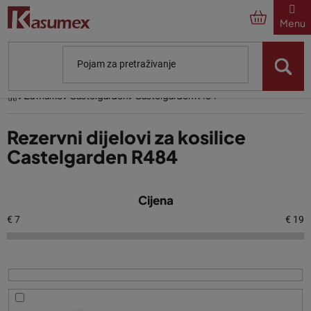
Preskoči
na
sadržaj
Početna
Za marke
Castelgarden
Castelgarden R484
Rezervni dijelovi za kosilice
Castelgarden R484
P
Cijena
o
p
€
7
€
19
i
s
p
r