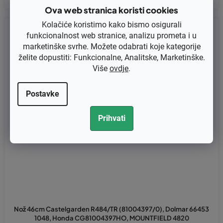
Ova web stranica koristi cookies
Kolačiće koristimo kako bismo osigurali
Kod:
91-9610
funkcionalnost web stranice, analizu prometa i u
marketinške svrhe. Možete odabrati koje kategorije
želite dopustiti: Funkcionalne, Analitske, Marketinške.
Više
ovdje
.
Postavke
Prihvati
Nož 46cm Castelgarden R484/TR (81004397/0), Dolmar 66453
1048, Honda CG81004397HO, MOUNTFIELD 4820