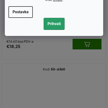
Postavke
Karburator KASUMEX za NAC T375, T475 (zamjenjuje original RM
Prihvati
GV43A100000)
€14,60 bez PDV-a
€18,25
Kod:
50-6360