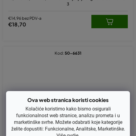
3
€14,96 bez PDV-a
€18,70
Kod:
50-6631
Ova web stranica koristi cookies
Kolačiće koristimo kako bismo osigurali
funkcionalnost web stranice, analizu prometa i u
marketinške svrhe. Možete odabrati koje kategorije
želite dopustiti: Funkcionalne, Analitske, Marketinške.
Više
ovdje
.