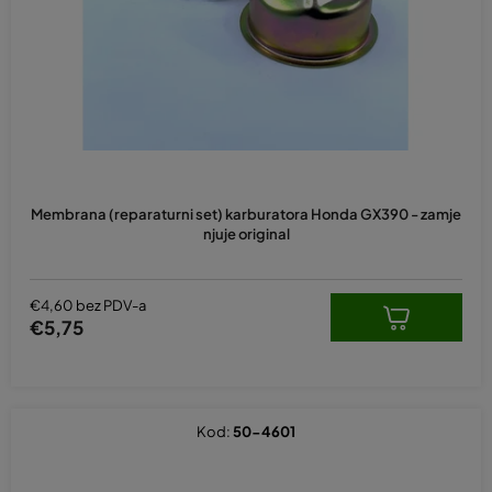
p
r
o
i
z
v
o
d
Membrana (reparaturni set) karburatora Honda GX390 - zamje
a
njuje original
€4,60 bez PDV-a
€5,75
Kod:
50-4601