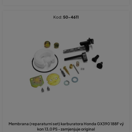
Kod:
50-4611
Membrana (reparaturni set) karburatora Honda GX390 188F vý
kon 13,0 PS - zamjenjuje original