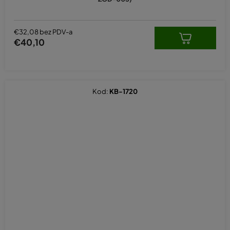
€32,08 bez PDV-a
€40,10
Kod:
KB-1720