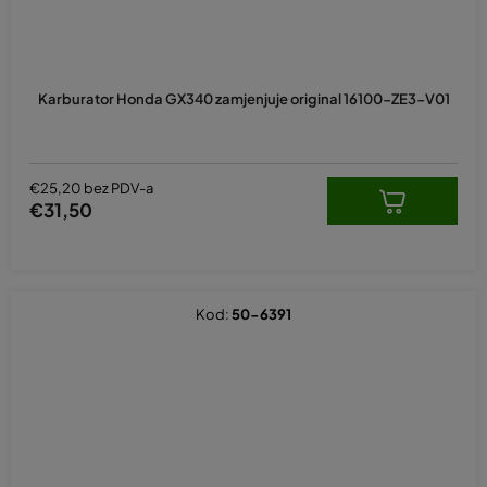
Karburator Honda GX340 zamjenjuje original 16100-ZE3-V01
€25,20 bez PDV-a
€31,50
Kod:
50-6391