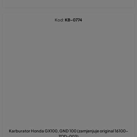
Kod:
KB-0774
Karburator Honda GX100, GND 100 (zamjenjuje original 16100-
ZOD-003)