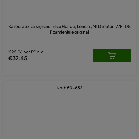
Karburator za snježnu frezu Honda, Loncin , MTD motor 177F, 178
F zamjenjuje original
€25,96 bez PDV-a
€32,45
Kod:
50-632