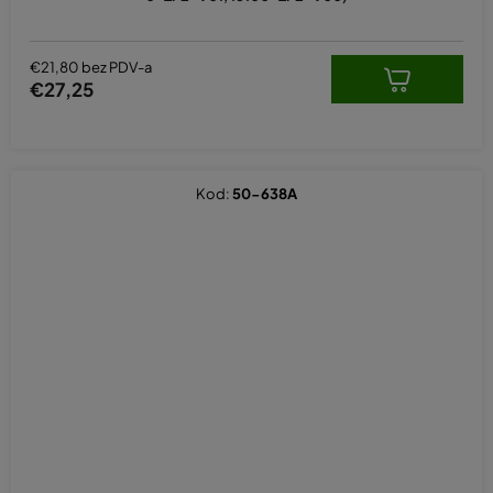
€21,80 bez PDV-a
€27,25
Kod:
50-638A