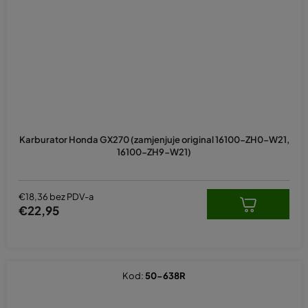
Karburator Honda GX270 (zamjenjuje original 16100-ZH0-W21,
16100-ZH9-W21)
€18,36 bez PDV-a
€22,95
Kod:
50-638R