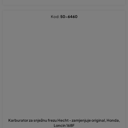
Kod:
50-6460
Karburator za snježnu frezu Hecht - zamjenjuje original, Honda,
Loncin 168F