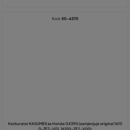
Kod:
50-6370
Karburator KASUMEX za Honda GX390 (zamjenjuje original 1610
0-ZF2-V01, 16100-ZF2-V00)