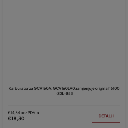
Karburator za GCV160A, GCV160LA0 zamjenjuje original 16100
-Z0L-853
€14,64 bez PDV-a
DETALJI
€18,30