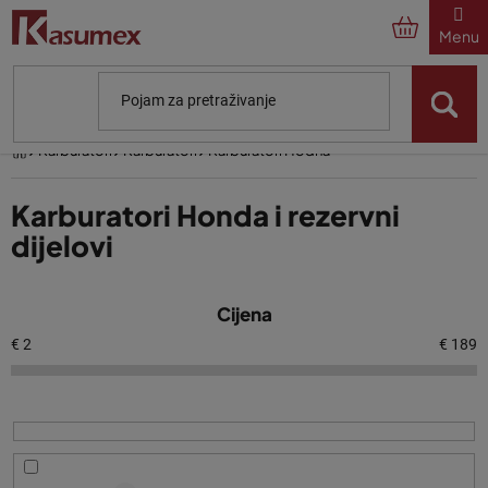
Preskoči
na
sadržaj
Početna
Karburatori
Karburatori
Karburatori Hodna
Karburatori Honda i rezervni
dijelovi
P
Cijena
o
p
€
2
€
189
i
s
p
r