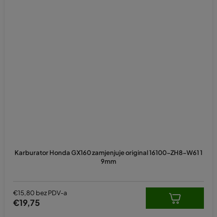
Karburator Honda GX160 zamjenjuje original 16100-ZH8-W61 1
9mm
€15,80 bez PDV-a
€19,75