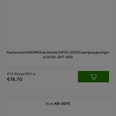
Karburator KASUMEX za Honda GX110, GX120 (zamjenjuje origin
al 16100-ZH7-810)
€14,96 bez PDV-a
€18,70
Kod:
KB-0075