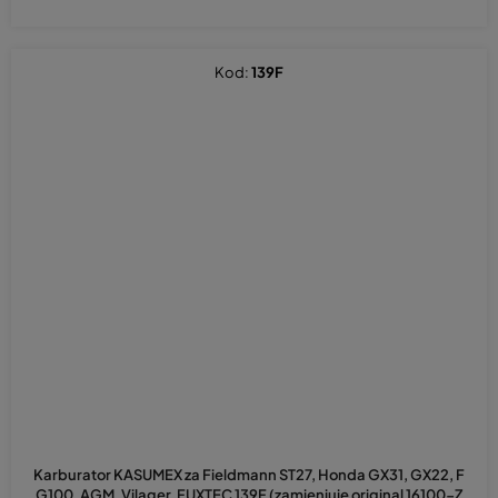
Kod:
139F
Prosječna
ocjena
Karburator KASUMEX za Fieldmann ST27, Honda GX31, GX22, F
proizvoda
G100, AGM, Vilager, FUXTEC 139F (zamjenjuje original 16100-Z