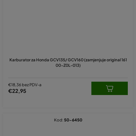
Karburator za Honda GCV135/ GCV160 (zamjenjuje original 161
00-Z0L-013)
€18,36 bez PDV-a
€22,95
Kod:
50-6450