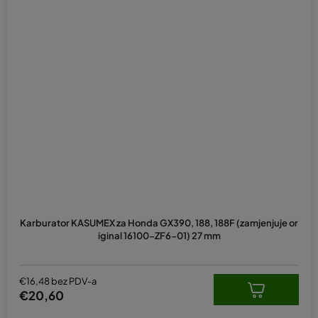
Karburator KASUMEX za Honda GX390, 188, 188F (zamjenjuje or
iginal 16100-ZF6-01) 27 mm
€16,48 bez PDV-a
€20,60