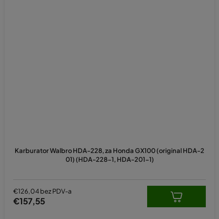
Karburator Walbro HDA-228, za Honda GX100 (original HDA-2
01) (HDA-228-1, HDA-201-1)
€126,04 bez PDV-a
€157,55