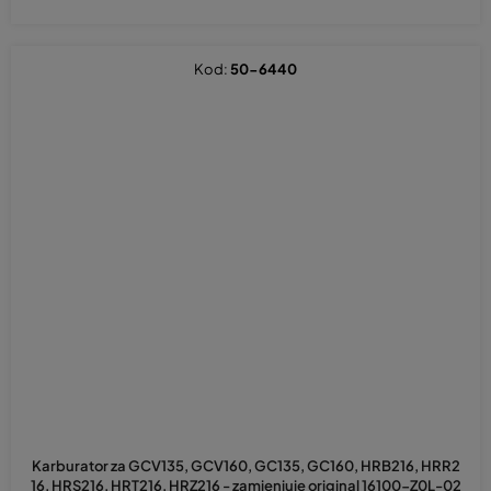
Kod:
50-6440
Karburator za GCV135, GCV160, GC135, GC160, HRB216, HRR2
16, HRS216, HRT216, HRZ216 - zamjenjuje original 16100-Z0L-02