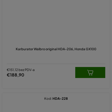
Karburator Walbro original HDA-206, Honda GX100
€151,12 bez PDV-a
€188,90
Kod:
HDA-228