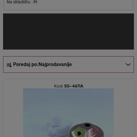
o
Na skladištu
25
i
z
v
o
d
a
S
Poredaj po:
Najprodavanije
o
r
t
Kod:
50-4611A
i
r
a
n
j
e