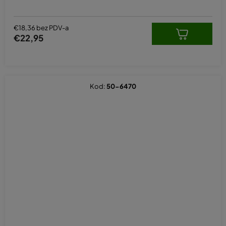
€18,36 bez PDV-a
€22,95
Kod:
50-6470