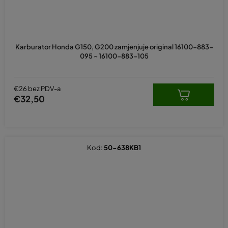
Karburator Honda G150, G200 zamjenjuje original 16100-883-
095 ~ 16100-883-105
€26 bez PDV-a
€32,50
Kod:
50-638KB1