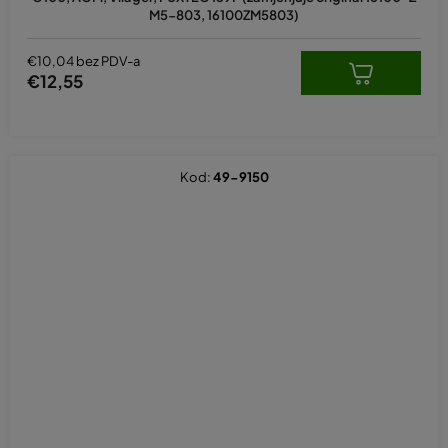
je
M5-803, 16100ZM5803)
5,0
od
5
€10,04 bez PDV-a
zvjezdica.
€12,55
Kod:
49-9150