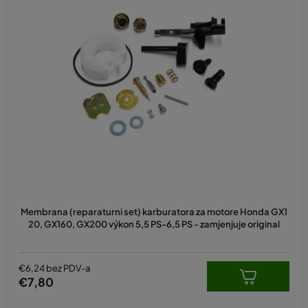
Prosječna
ocjena
Membrana (reparaturni set) karburatora za motore Honda GX1
proizvoda
20, GX160, GX200 výkon 5,5 PS-6,5 PS - zamjenjuje original
je
5,0
od
5
€6,24 bez PDV-a
zvjezdica.
€7,80