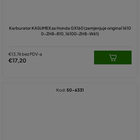
Karburator KASUMEX za Honda GX160 (zamjenjuje original 1610
0-ZH8-810, 16100-ZH8-W61)
€13,76 bez PDV-a
€17,20
Kod:
50-6331