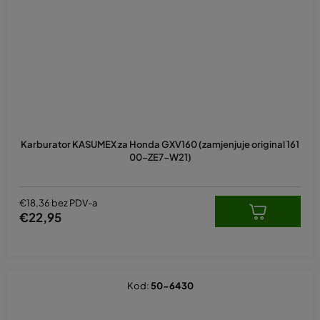
Karburator KASUMEX za Honda GXV160 (zamjenjuje original 161
00-ZE7-W21)
€18,36 bez PDV-a
€22,95
Kod:
50-6430