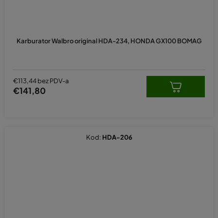
Karburator Walbro original HDA-234, HONDA GX100 BOMAG
€113,44 bez PDV-a
€141,80
Kod:
HDA-206