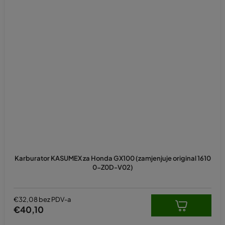
Karburator KASUMEX za Honda GX100 (zamjenjuje original 1610
0-Z0D-V02)
€32,08 bez PDV-a
€40,10