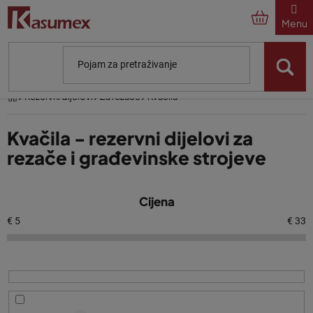
Preskoči
na
sadržaj
Početna
Rezervni dijelovi
Za rezače
Kvačila
Kvačila - rezervni dijelovi za
rezače i građevinske strojeve
P
Cijena
o
p
€
5
€
33
i
s
p
r