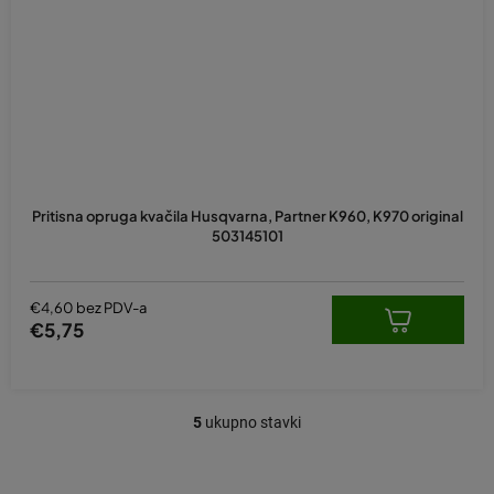
Pritisna opruga kvačila Husqvarna, Partner K960, K970 original
503145101
€4,60 bez PDV-a
€5,75
5
ukupno stavki
K
o
n