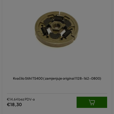
Kvačilo Stihl TS400 ( zamjenjuje original 1128-162-0800)
€14,64 bez PDV-a
€18,30