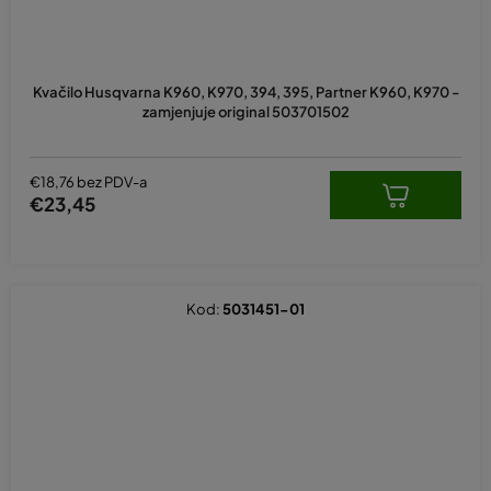
Kvačilo Husqvarna K960, K970, 394, 395, Partner K960, K970 -
zamjenjuje original 503701502
€18,76 bez PDV-a
€23,45
Kod:
5031451-01