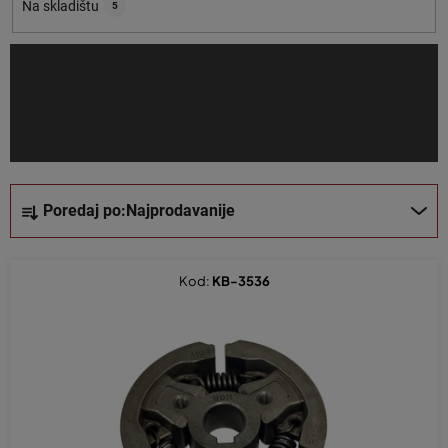
o
Na skladištu
5
i
z
v
o
d
a
S
Poredaj po:
Najprodavanije
o
r
t
Kod:
KB-3536
i
r
a
n
j
e