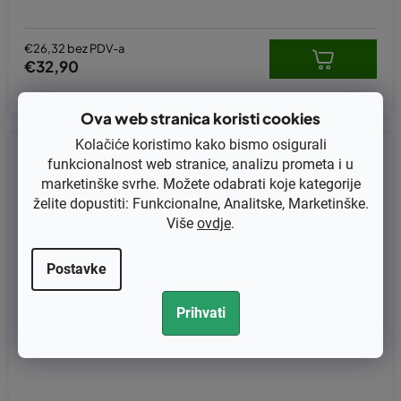
€26,32 bez PDV-a
€32,90
Ova web stranica koristi cookies
Kolačiće koristimo kako bismo osigurali
Kod:
KB-NW2010
funkcionalnost web stranice, analizu prometa i u
marketinške svrhe. Možete odabrati koje kategorije
želite dopustiti: Funkcionalne, Analitske, Marketinške.
Više
ovdje
.
Postavke
Prihvati