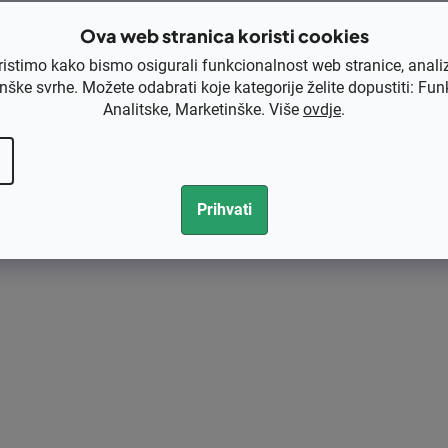
o
Ova web stranica koristi cookies
l
ristimo kako bismo osigurali funkcionalnost web stranice, anali
e
nške svrhe. Možete odabrati koje kategorije želite dopustiti: Fun
l
Analitske, Marketinške. Više
ovdje
.
i
s
t
a
Prihvati
n
j
a