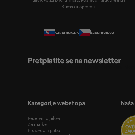
j
dijelove za pile, trimere, kosilice i drugu vrtnu i
šumsku opremu.
e
kasumex.sk
kasumex.cz
Pretplatite se na newsletter
Unesite svoju e-mail adresu i poslat ćemo vam inform
Kategorije webshopa
Naša
Rezervni dijelovi
Za marke
Proizvodi i pribor