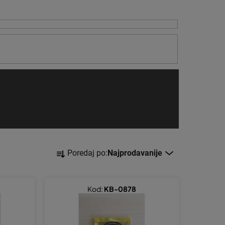
S
Poredaj po:
Najprodavanije
o
r
t
Kod:
KB-0878
i
r