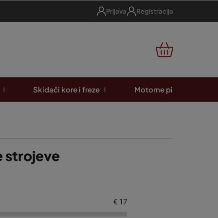
Prijava
Registracija
KOŠARICA
Skidači kore i freze
Motorne pile
A
e strojeve
€
17