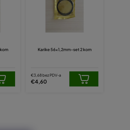
a
n
j
e
p
r
 kom
Karike 56x1,2mm-set 2 kom
o
i
z
v
€3,68 bez PDV-a
€4,60
o
d
a