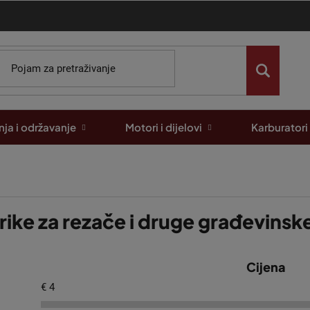
ja i održavanje
Motori i dijelovi
Karburatori
rike za rezače i druge građevinsk
Cijena
€
4