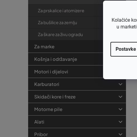
Za prskalice i atomizere
Kolačiće ko
Za bušilice za zemlju
u marketi
Za škare za živu ogradu
Za marke
Postavke
Košnja i održavanje
Motori i dijelovi
Karburatori
Skidači kore i freze
Motorne pile
Alati
Pribor