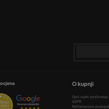
Email
acije o novim proizvodima u našoj e-trgovini.
 ocjena
O kupnji
Opći uvjeti poslovanja
GDPR
Reklamacioni postupa