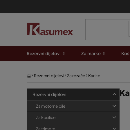
Preskoči
na
sadržaj
Rezervni dijelovi
Za marke
Košn
Početna
Rezervni dijelovi
Za rezače
Karike
B
K
Ka
Preskoči
Rezervni dijelovi
kategorije
a
o
P
t
Za motorne pile
č
e
o
n
Za kosilice
g
p
a
o
Za trimere