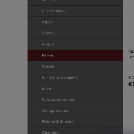
Cilindri i klipovi
Klipovi
Starteri
Auspusi
Ka
Karike
a
Kvačila
Krimeri (usisne cijevi)
€1
€
Brtve
Kotur užeta startera
Opruge startera
Elektronik (bobina)
Silentblok