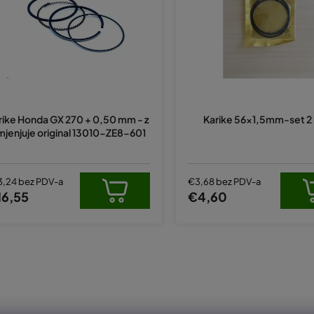
rike Honda GX 270 + 0,50 mm - z
Karike 56x1,5mm-set 2
mjenjuje original 13010-ZE8-601
3,24 bez PDV-a
€3,68 bez PDV-a
16,55
€4,60
K
o
n
t
r