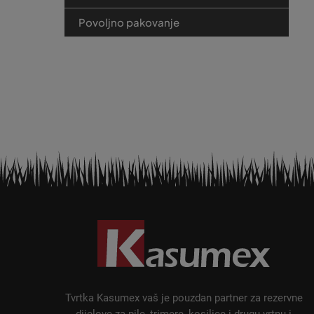
Povoljno pakovanje
P
o
d
n
o
ž
Tvrtka Kasumex vaš je pouzdan partner za rezervne