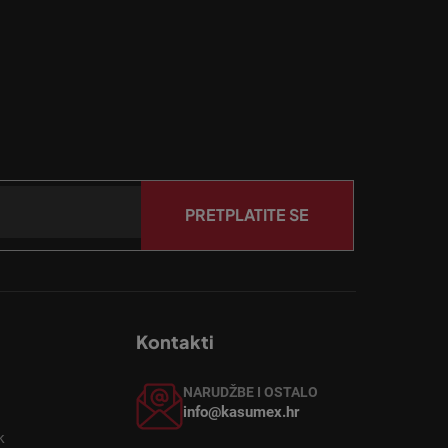
PRETPLATITE SE
Kontakti
NARUDŽBE I OSTALO
info@kasumex.hr
k