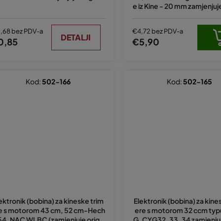
e iz Kine - 20 mm zamjenjuje
l
,68 bez PDV-a
€4,72 bez PDV-a
DETALJI
0,85
€5,90
Kod:
502-166
Kod:
502-165
ektronik (bobina) za kineske trim
Elektronik (bobina) za kine
e s motorom 43 cm, 52 cm-Hech
ere s motorom 32 ccm typ
154, NAC WLBC (zamjenjuje origin
G, CYG32, 33, 34 zamjenjuj