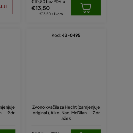
€10,80 bez PDV-a
LJI
€13,50
Izračunaj
€13,50 / 1 kom
cijenu:
Kod:
KB-0495
mjenjuje
Zvono kvačila za Hecht (zamjenjuje
n....9 dr
original ),Alko, Nac, McDilan....7 dr
ážek