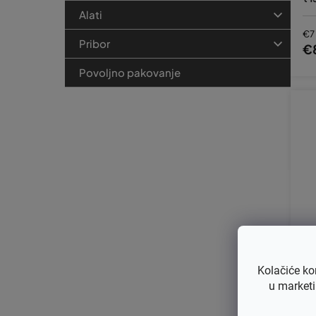
Alati
€7
Pribor
€
Povoljno pakovanje
Kolačiće ko
Cil
u marketi
ht