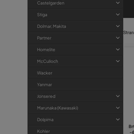
v
Castelgarden
o
Stiga
d
a
Dolmar, Makita
Stra
Partner
Homelite
McCulloch
Wacker
Yanmar
Jonsered
Marunaka (Kawasaki)
Dolpima
Br
Kohler
-6