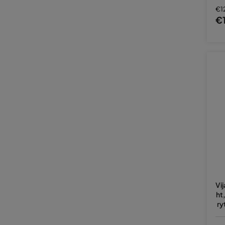
€1
€
Vi
ht
ry