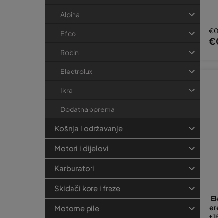
Alpina
€0
Efco
€
Robin
Electrolux
Ikra
Dodatna oprema
Košnja i održavanje
Motori i dijelovi
Karburatori
Skidači kore i freze
El
er
Motorne pile
t 