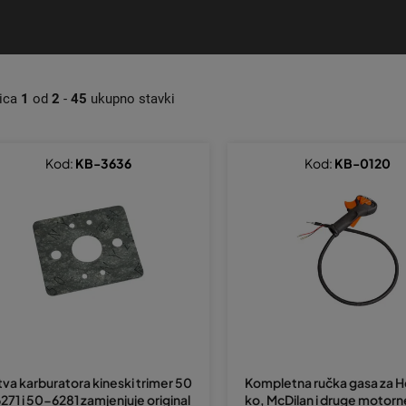
nica
1
od
2
-
45
ukupno stavki
Kod:
KB-3636
Kod:
KB-0120
tva karburatora kineski trimer 50
Kompletna ručka gasa za H
271 i 50-6281 zamjenjuje original
ko, McDilan i druge motorn