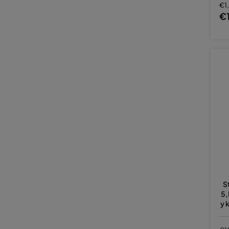
€1
€
S
5,
y 