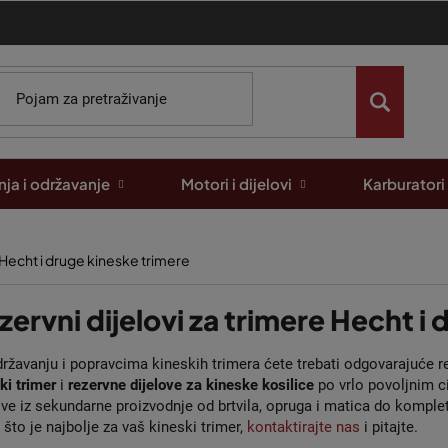
ja i održavanje
Motori i dijelovi
Karburatori
 Hecht i druge kineske trimere
zervni dijelovi za trimere Hecht i
državanju i popravcima kineskih trimera ćete trebati odgovarajuće r
ki trimer
i
rezervne dijelove za kineske kosilice
po vrlo povoljnim 
ove iz sekundarne proizvodnje od brtvila, opruga i matica do komplet
 što je najbolje za vaš kineski trimer,
kontaktirajte nas
i pitajte.