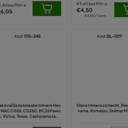
€3,60 bez PDV-a
2,84 bez PDV-a
€4,50
16,05
Izračunaj
€4,50 / 1 kom
cijenu:
Kod:
170-245
Kod:
DL-1217
jak kvačila za kineske trimere Hec
Glava trimera za Hecht, Riw
, NAC CG26, CG260, BC26 Fawo
varna, Komatzu, Dolmar M
t, Victus, Texas, Castorama zamj
enjuje original