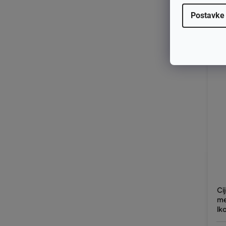
Postavke
€1
€
Ci
me
lk