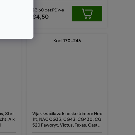
€3,60 bez PDV-a
€4,50
Kod:
170-246
as, Ster
Vijak kvačila za kineske trimere Hec
cht, Alk
ht, NAC CG33, CG43, CG430, CG
l
520 Faworyt, Victus, Texas, Castor
ama zamjenjuje original