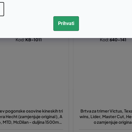
mm
2,68 bez PDV-a
€14,20 bez PDV-a
15,85
€17,75
Prihvati
Kod:
KB-1011
Kod:
640-141
jev pogonske osovine kineskih tri
Brtva za trimer Victus, Tex
ra Hecht (zamjenjuje original ), A
wins, Lider, Master Cut, He
o, MTD, McDilan - duljina 1500mm
o zamjenjuje origina
prečnik 26mm