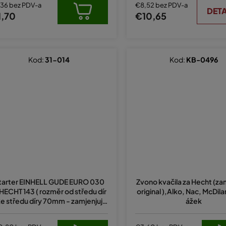
,36 bez PDV-a
€8,52 bez PDV-a
DETA
1,70
€10,65
Kod:
31-014
Kod:
KB-0496
tarter EINHELL GUDE EURO 030
Zvono kvačila za Hecht (za
HECHT 143 ( rozměr od středu dír
original ),Alko, Nac, McDila
ke středu díry 70mm - zamjenjuje
ážek
original 340700500410 )