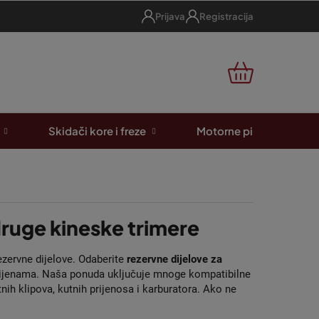
Prijava
Registracija
KOŠARICA
Skidači kore i freze
Motorne pile
A
 druge kineske trimere
ezervne dijelove. Odaberite
rezervne dijelove za
cijenama. Naša ponuda uključuje mnoge kompatibilne
nih klipova, kutnih prijenosa i karburatora. Ako ne