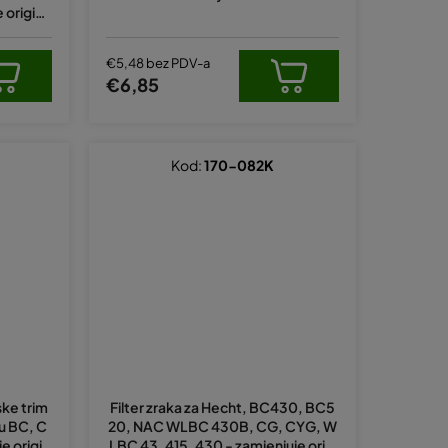
i
 origina
z
v
€5,48 bez PDV-a
€6,85
o
d
a
Kod:
170-082K
ske trim
Filter zraka za Hecht, BC430, BC5
u BC, C
20, NAC WLBC 430B, CG, CYG, W
e origin
LBC 43, 415, 430 - zamjenjuje origi