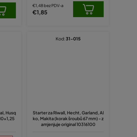
€1,48 bez PDV-a
€1,85
Kod:
31-015
al, Husq
Starter za Riwall, Hecht, Garland, Al
10x1,25
ko, Makita (korak šroubů 67 mm) - z
amjenjuje original 10316100