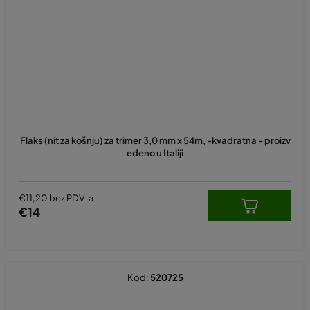
Flaks (nit za košnju) za trimer 3,0 mm x 54m, -kvadratna - proizv
edeno u Italiji
€11,20 bez PDV-a
€14
Kod:
520725