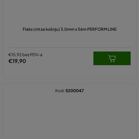
Flaks (nit za košnju) 3,0mm x 56m PERFORM LINE
€15,92 bez PDV-a
€19,90
Kod:
5200047