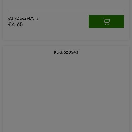
€3,72 bez PDV-a
€4,65
Kod:
520543