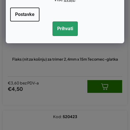
Postavke
Prihvati
Flaks (nit za košnju) za trimer 2,4mm x 15m Tecomec-glatka
€3,60 bez PDV-a
€4,50
Kod:
520423