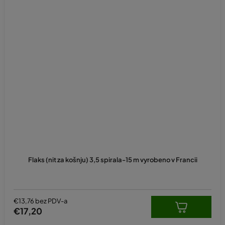
Flaks (nit za košnju) 3,5 spirala-15 m vyrobeno v Francii
€13,76 bez PDV-a
€17,20