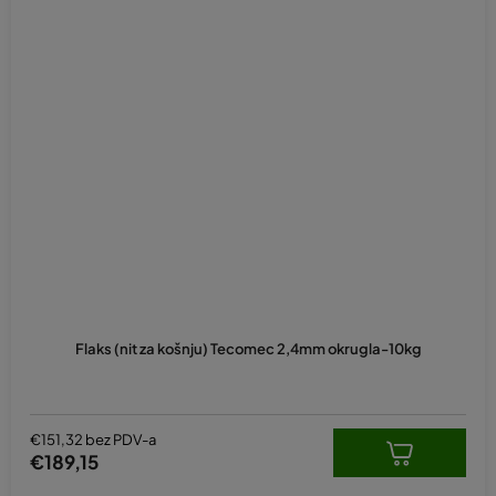
Flaks (nit za košnju) Tecomec 2,4mm okrugla-10kg
€151,32 bez PDV-a
€189,15