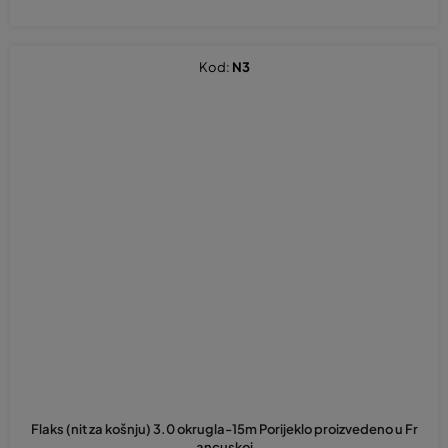
Kod:
N3
Flaks (nit za košnju) 3.0 okrugla-15m Porijeklo proizvedeno u Fr
ancuskoj