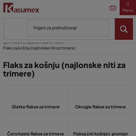
Preskoči
na
sadržaj
Početna
Rezervni dijelovi
Za trimere
Flaks za košnju (najlonske niti za trimere)
Flaks za košnju (najlonske niti za
trimere)
Glatke flakse za trimere
Okrugle flakse za trimere
Četvrtaste flakse za trimere
Flaksa (nit košnje): promjer