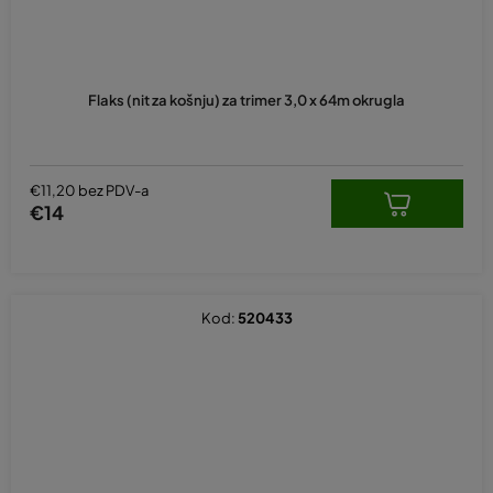
Flaks (nit za košnju) za trimer 3,0 x 64m okrugla
€11,20 bez PDV-a
€14
Kod:
520433