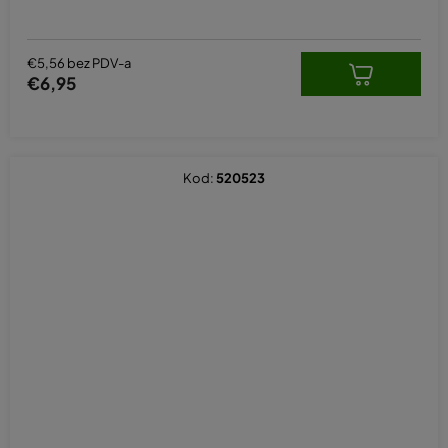
€5,56 bez PDV-a
€6,95
Kod:
520523