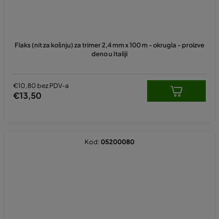
Flaks (nit za košnju) za trimer 2,4 mm x 100 m - okrugla - proizve
deno u Italiji
€10,80 bez PDV-a
€13,50
Kod:
05200080