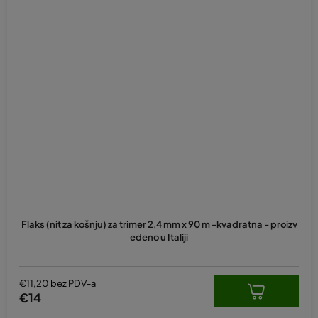
Flaks (nit za košnju) za trimer 2,4 mm x 90 m -kvadratna - proizv
edeno u Italiji
€11,20 bez PDV-a
€14