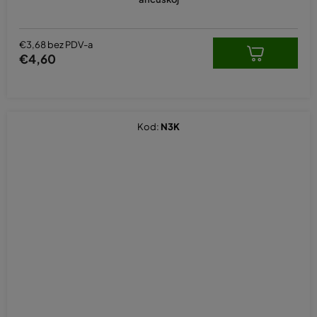
€3,68 bez PDV-a
€4,60
Kod:
N3K