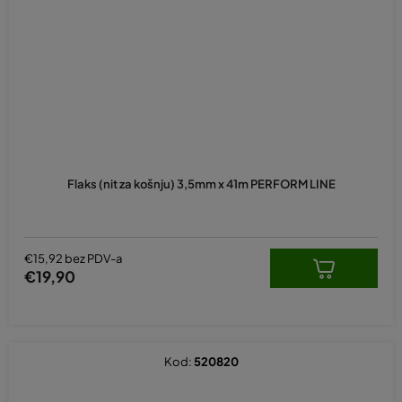
Flaks (nit za košnju) 3,5mm x 41m PERFORM LINE
€15,92 bez PDV-a
€19,90
Kod:
520820