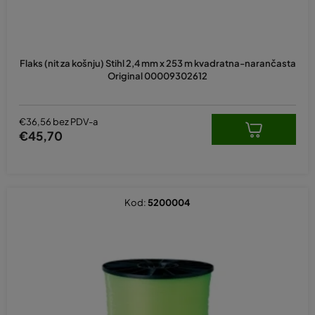
Flaks (nit za košnju) Stihl 2,4 mm x 253 m kvadratna-narančasta
Original 00009302612
€36,56 bez PDV-a
€45,70
Kod:
5200004