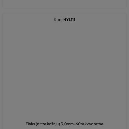
Kod:
NYL111
Flaks (nit za košnju) 3,0mm-60m kvadratna