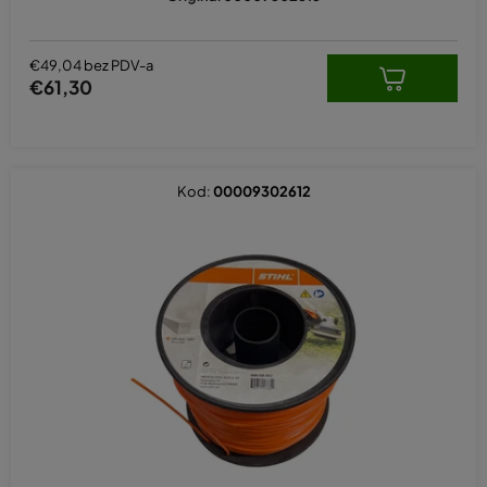
€49,04 bez PDV-a
€61,30
Kod:
00009302612