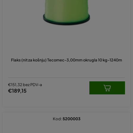
Flaks (nit za košnju) Tecomec-3,00mm okrugla 10 kg-1240m
€151,32 bez PDV-a
€189,15
Kod:
5200003