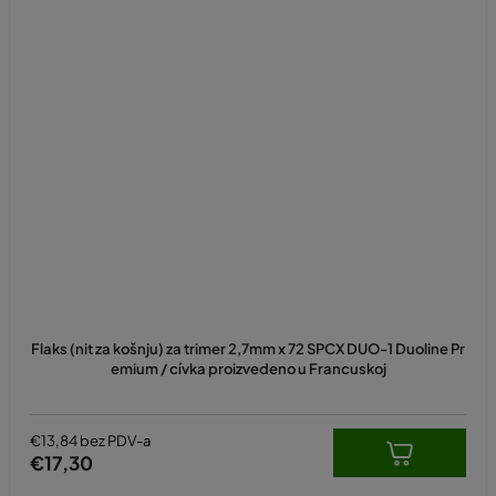
Flaks (nit za košnju) za trimer 2,7mm x 72 SPCX DUO-1 Duoline Pr
emium / cívka proizvedeno u Francuskoj
€13,84 bez PDV-a
€17,30