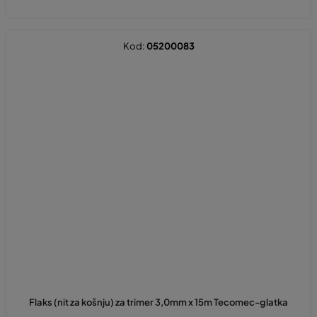
Kod:
05200083
Flaks (nit za košnju) za trimer 3,0mm x 15m Tecomec-glatka