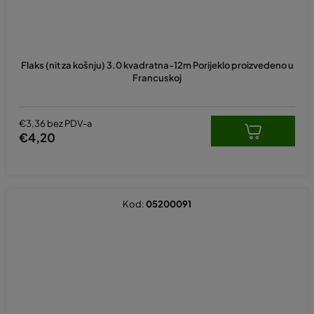
Flaks (nit za košnju) 3.0 kvadratna-12m Porijeklo proizvedeno u
Francuskoj
€3,36 bez PDV-a
€4,20
Kod:
05200091