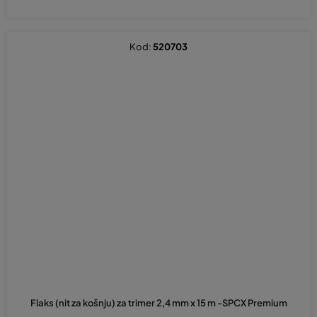
Kod:
520703
Flaks (nit za košnju) za trimer 2,4 mm x 15 m -SPCX Premium