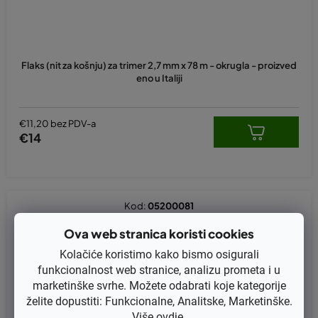
Flaks (nit za košnju) za trimer 2,7 mm x 78 m - okrugla - proizved
eno u Italiji
€11,20 bez PDV-a
€14
Kod:
05200081
Ova web stranica koristi cookies
Kolačiće koristimo kako bismo osigurali
funkcionalnost web stranice, analizu prometa i u
marketinške svrhe. Možete odabrati koje kategorije
želite dopustiti: Funkcionalne, Analitske, Marketinške.
Više
ovdje
.