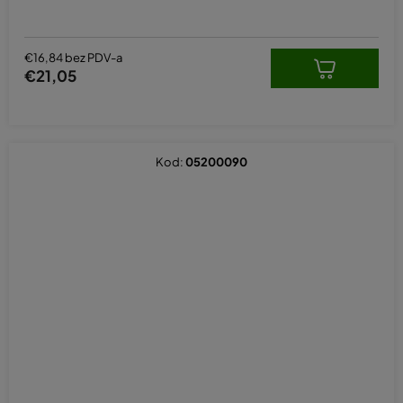
€16,84 bez PDV-a
€21,05
Kod:
05200090