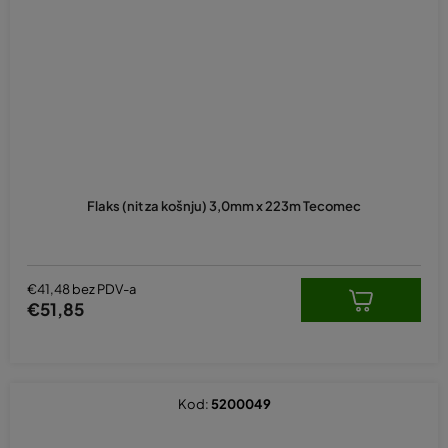
Flaks (nit za košnju) 3,0mm x 223m Tecomec
€41,48 bez PDV-a
€51,85
Kod:
5200049