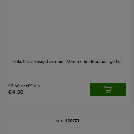
Flaks (nit za košnju) za trimer 2,0mm x 15m Tecomec-glatka
€3,60 bez PDV-a
€4,50
Kod:
520701