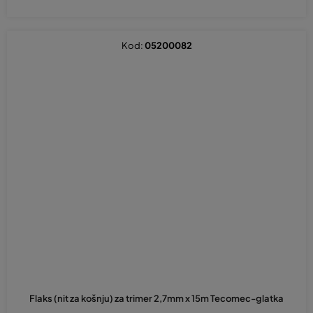
Kod:
05200082
Flaks (nit za košnju) za trimer 2,7mm x 15m Tecomec-glatka