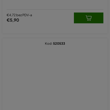
€4,72 bez PDV-a
€5,90
Kod:
520533