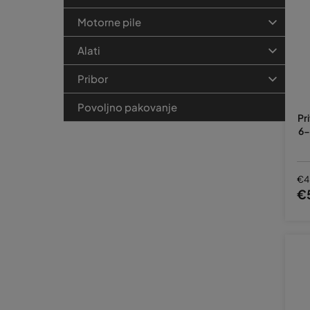
Motorne pile
Alati
Pribor
Povoljno pakovanje
Pr
6-
€4
€