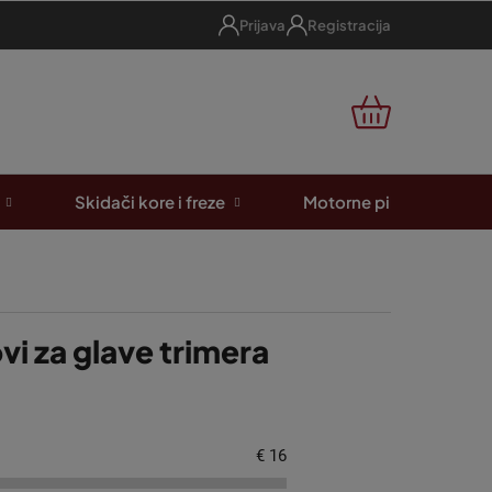
Prijava
Registracija
KOŠARICA
Skidači kore i freze
Motorne pile
A
vi za glave trimera
€
16