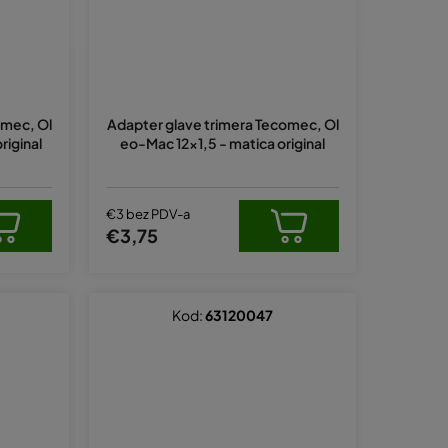
omec, Ol
Adapter glave trimera Tecomec, Ol
riginal
eo-Mac 12x1,5 - matica original
€3 bez PDV-a
€3,75
Kod:
63120047