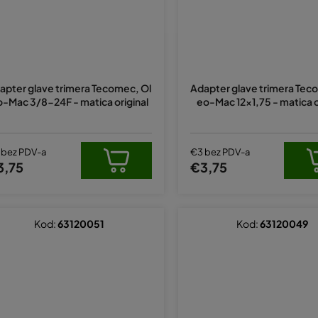
apter glave trimera Tecomec, Ol
Adapter glave trimera Tec
-Mac 3/8-24F - matica original
eo-Mac 12x1,75 - matica o
 bez PDV-a
€3 bez PDV-a
3,75
€3,75
Kod:
63120051
Kod:
63120049