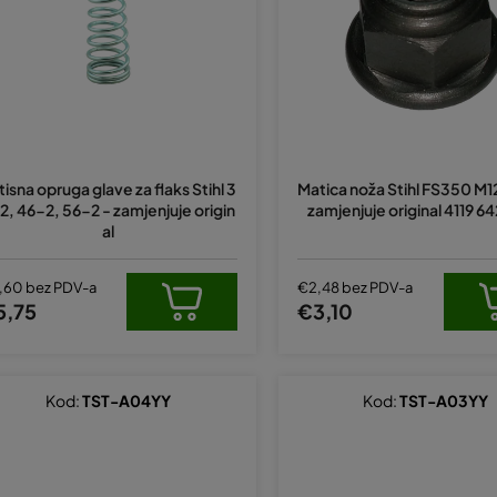
itisna opruga glave za flaks Stihl 3
Matica noža Stihl FS350 M12
2, 46-2, 56-2 - zamjenjuje origin
zamjenjuje original 4119 6
al
,60 bez PDV-a
€2,48 bez PDV-a
5,75
€3,10
Kod:
TST-A04YY
Kod:
TST-A03YY