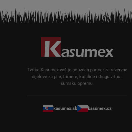
P
o
d
n
o
ž
Tvrtka Kasumex vaš je pouzdan partner za rezervne
j
dijelove za pile, trimere, kosilice i drugu vrtnu i
šumsku opremu.
e
kasumex.sk
kasumex.cz