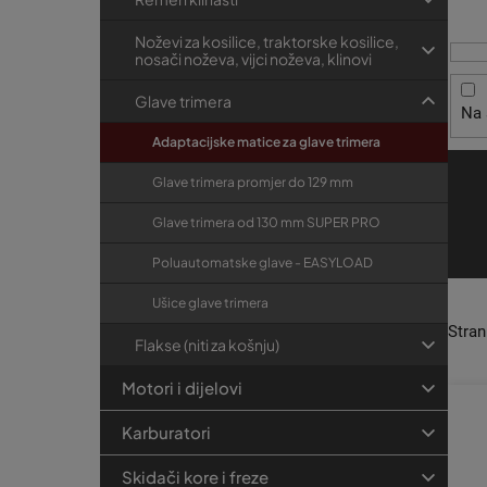
i
t
r
s
r
i
Noževi za kosilice, traktorske kosilice,
p
nosači noževa, vijci noževa, klinovi
j
a
r
e
k
Glave trimera
Na 
o
a
Adaptacijske matice za glave trimera
i
z
Glave trimera promjer do 129 mm
v
Glave trimera od 130 mm SUPER PRO
o
Poluautomatske glave - EASYLOAD
d
a
Ušice glave trimera
Stra
Flakse (niti za košnju)
Motori i dijelovi
Karburatori
Skidači kore i freze