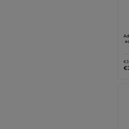
Ad
eo
€3
€