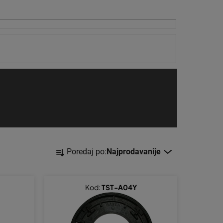
S
Poredaj po:
Najprodavanije
o
r
t
Kod:
TST-A04Y
i
r