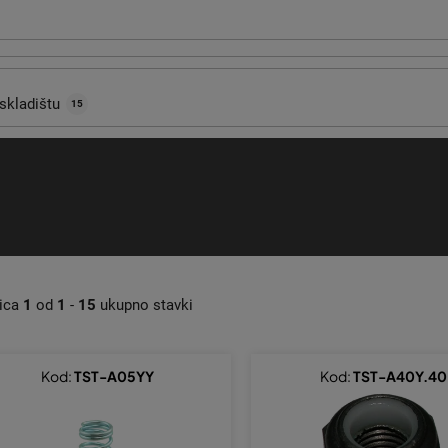
skladištu
15
nica
1
od
1
-
15
ukupno stavki
Kod:
TST-A05YY
Kod:
TST-A40Y.40