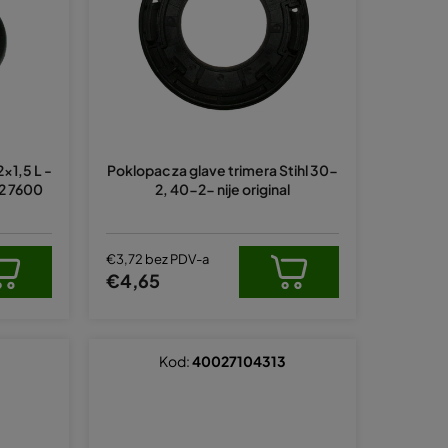
a
n
j
e
p
r
x1,5 L -
Poklopac za glave trimera Stihl 30-
o
42 7600
2, 40-2- nije original
i
z
v
€3,72 bez PDV-a
€4,65
o
d
a
Kod:
40027104313