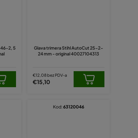
 46-2, 5
Glava trimera Stihl AutoCut 25-2-
nal
24 mm - original 40027104313
€12,08 bez PDV-a
€15,10
Kod:
63120046