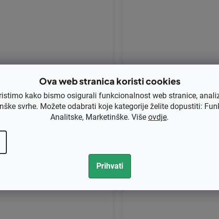
apter glave trimera Tecomec, Ol
Adapter glave trimera Te
-Mac 10 x 1,25 SX - matica origin
1,25 LM original K0040106
Ova web stranica koristi cookies
al 63120041R
Mac 63120042R
ristimo kako bismo osigurali funkcionalnost web stranice, anali
nške svrhe. Možete odabrati koje kategorije želite dopustiti: Fun
 bez PDV-a
€2,96 bez PDV-a
Analitske, Marketinške. Više
ovdje
.
3,75
€3,70
Kod:
63120054
Kod:
63120053
Prihvati