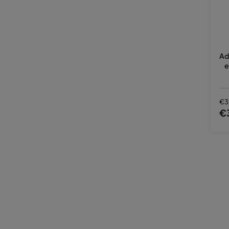
Ad
e
€3
€