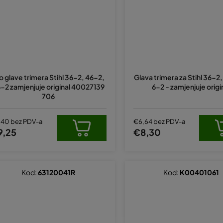
o glave trimera Stihl 36-2, 46-2,
Glava trimera za Stihl 36-2,
-2 zamjenjuje original 40027139
6-2 - zamjenjuje origi
706
,40 bez PDV-a
€6,64 bez PDV-a
9,25
€8,30
Kod:
63120041R
Kod:
K00401061