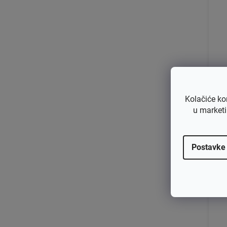
Ad
eo
Kolačiće ko
u marketi
€3
€
Postavke