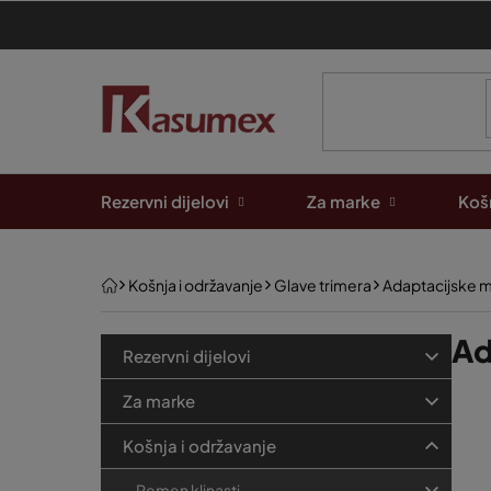
Preskoči
na
sadržaj
Rezervni dijelovi
Za marke
Košn
Početna
Košnja i održavanje
Glave trimera
Adaptacijske m
B
K
Ad
Preskoči
Rezervni dijelovi
kategorije
a
o
P
t
Za marke
č
e
o
n
Košnja i održavanje
g
p
a
o
Remen klinasti