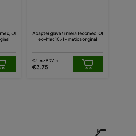
omec, Ol
Adapter glave trimera Tecomec, Ol
ginal
eo-Mac 10x1 - matica original
€3 bez PDV-a
€3,75